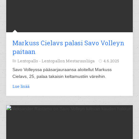
Markuss Cielavs palasi Savo Volleyn
paitaan
Lentopallo -
Lentopallon Mestaruusliiga
4.6.2025
Savo Volleyssa pääsarjauraansa aloitellut Markuss
Cielavs, 25, palaa takaisin keltamustiin väreihin.
Lue lisää