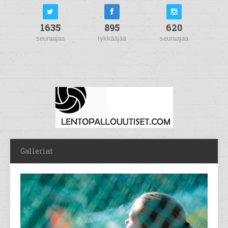
1635
895
620
seuraajaa
tykkääjää
seuraajaa
Galleriat