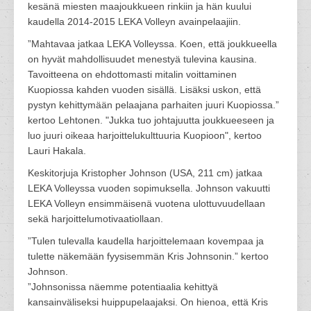
kesänä miesten maajoukkueen rinkiin ja hän kuului
kaudella 2014-2015 LEKA Volleyn avainpelaajiin.
”Mahtavaa jatkaa LEKA Volleyssa. Koen, että joukkueella
on hyvät mahdollisuudet menestyä tulevina kausina.
Tavoitteena on ehdottomasti mitalin voittaminen
Kuopiossa kahden vuoden sisällä. Lisäksi uskon, että
pystyn kehittymään pelaajana parhaiten juuri Kuopiossa.”
kertoo Lehtonen. "Jukka tuo johtajuutta joukkueeseen ja
luo juuri oikeaa harjoittelukulttuuria Kuopioon", kertoo
Lauri Hakala.
Keskitorjuja Kristopher Johnson (USA, 211 cm) jatkaa
LEKA Volleyssa vuoden sopimuksella. Johnson vakuutti
LEKA Volleyn ensimmäisenä vuotena ulottuvuudellaan
sekä harjoittelumotivaatiollaan.
”Tulen tulevalla kaudella harjoittelemaan kovempaa ja
tulette näkemään fyysisemmän Kris Johnsonin.” kertoo
Johnson.
”Johnsonissa näemme potentiaalia kehittyä
kansainväliseksi huippupelaajaksi. On hienoa, että Kris