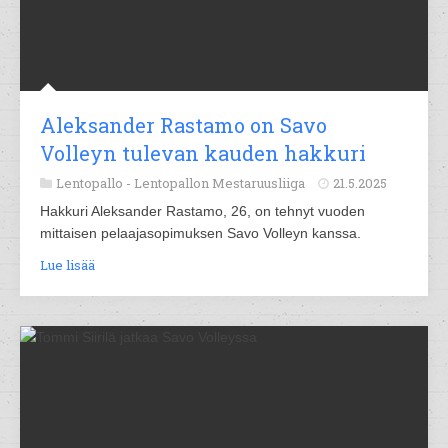
Aleksander Rastamo on Savo
Volleyn tulevan kauden hakkuri
Lentopallo -
Lentopallon Mestaruusliiga
21.5.2025
Hakkuri Aleksander Rastamo, 26, on tehnyt vuoden
mittaisen pelaajasopimuksen Savo Volleyn kanssa.
Lue lisää