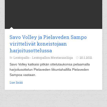
Savo Volley ja Pielaveden Sampo
virittelivät koneistojaan
harjoitusottelussa
Lentopallo -
Lentopallon Mestaruusliiga
20.1.2021
Savo Volley katkaisi pitkän ottelutaukonsa pelaamalla
harjoitusottelun Pielaveden liikuntahallilla Pielaveden
Sampoa vastaan.
Lue lisää