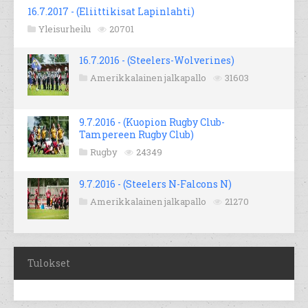
16.7.2017 - (Eliittikisat Lapinlahti)
Yleisurheilu
20701
16.7.2016 - (Steelers-Wolverines)
Amerikkalainen jalkapallo
31603
9.7.2016 - (Kuopion Rugby Club-
Tampereen Rugby Club)
Rugby
24349
9.7.2016 - (Steelers N-Falcons N)
Amerikkalainen jalkapallo
21270
Tulokset