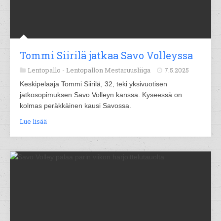
Tommi Siirilä jatkaa Savo Volleyssa
Lentopallo -
Lentopallon Mestaruusliiga
7.5.2025
Keskipelaaja Tommi Siirilä, 32, teki yksivuotisen
jatkosopimuksen Savo Volleyn kanssa. Kyseessä on
kolmas peräkkäinen kausi Savossa.
Lue lisää