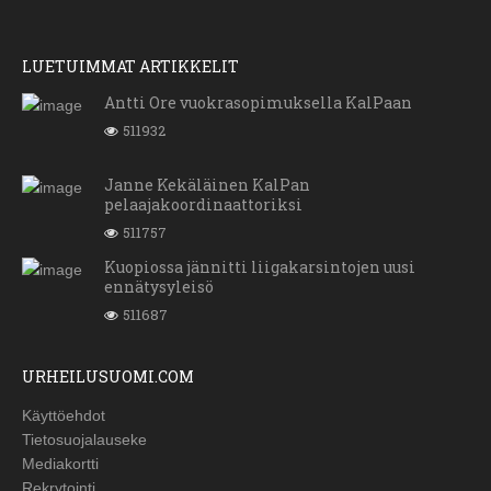
LUETUIMMAT ARTIKKELIT
Antti Ore vuokrasopimuksella KalPaan
511932
Janne Kekäläinen KalPan
pelaajakoordinaattoriksi
511757
Kuopiossa jännitti liigakarsintojen uusi
ennätysyleisö
511687
URHEILUSUOMI.COM
Käyttöehdot
Tietosuojalauseke
Mediakortti
Rekrytointi