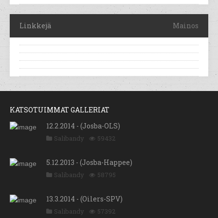
Linkkejä
Mainos
KATSOTUIMMAT GALLERIAT
12.2.2014 - (Josba-OLS)
Salibandy
59432
5.12.2013 - (Josba-Happee)
Salibandy
58795
13.3.2014 - (Oilers-SPV)
Salibandy
57392