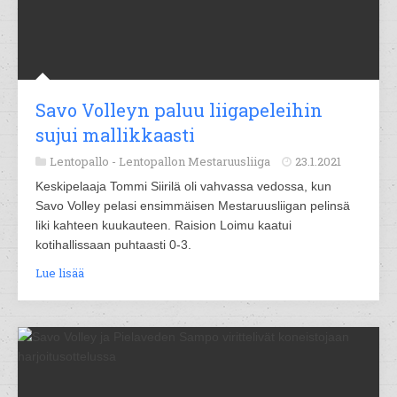
Savo Volleyn paluu liigapeleihin
sujui mallikkaasti
Lentopallo -
Lentopallon Mestaruusliiga
23.1.2021
Keskipelaaja Tommi Siirilä oli vahvassa vedossa, kun
Savo Volley pelasi ensimmäisen Mestaruusliigan pelinsä
liki kahteen kuukauteen. Raision Loimu kaatui
kotihallissaan puhtaasti 0-3.
Lue lisää