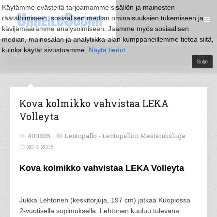
Käytämme evästeitä tarjoamamme sisällön ja mainosten
räätälöimiseen, sosiaalisen median ominaisuuksien tukemiseen ja
kävijämäärämme analysoimiseen. Jaamme myös sosiaalisen
median, mainosalan ja analytiikka-alan kumppaneillemme tietoa siitä,
kuinka käytät sivustoamme.
Näytä tiedot
Sulje
Kova kolmikko vahvistaa LEKA
Volleyta
400885
Lentopallo -
Lentopallon Mestaruusliiga
20.4.2015
Kova kolmikko vahvistaa LEKA Volleyta
Jukka Lehtonen (keskitorjuja, 197 cm) jatkaa Kuopiossa
2-vuotisella sopimuksella. Lehtonen kuuluu tulevana