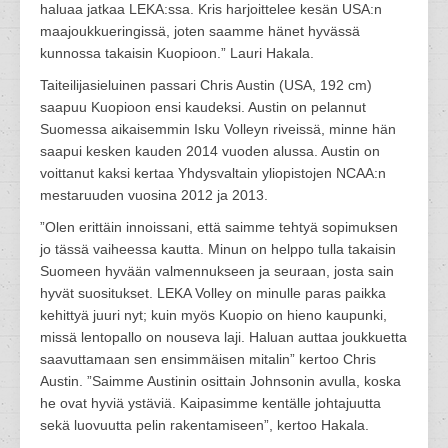
haluaa jatkaa LEKA:ssa. Kris harjoittelee kesän USA:n
maajoukkueringissä, joten saamme hänet hyvässä
kunnossa takaisin Kuopioon.” Lauri Hakala.
Taiteilijasieluinen passari Chris Austin (USA, 192 cm)
saapuu Kuopioon ensi kaudeksi. Austin on pelannut
Suomessa aikaisemmin Isku Volleyn riveissä, minne hän
saapui kesken kauden 2014 vuoden alussa. Austin on
voittanut kaksi kertaa Yhdysvaltain yliopistojen NCAA:n
mestaruuden vuosina 2012 ja 2013.
”Olen erittäin innoissani, että saimme tehtyä sopimuksen
jo tässä vaiheessa kautta. Minun on helppo tulla takaisin
Suomeen hyvään valmennukseen ja seuraan, josta sain
hyvät suositukset. LEKA Volley on minulle paras paikka
kehittyä juuri nyt; kuin myös Kuopio on hieno kaupunki,
missä lentopallo on nouseva laji. Haluan auttaa joukkuetta
saavuttamaan sen ensimmäisen mitalin” kertoo Chris
Austin. ”Saimme Austinin osittain Johnsonin avulla, koska
he ovat hyviä ystäviä. Kaipasimme kentälle johtajuutta
sekä luovuutta pelin rakentamiseen”, kertoo Hakala.