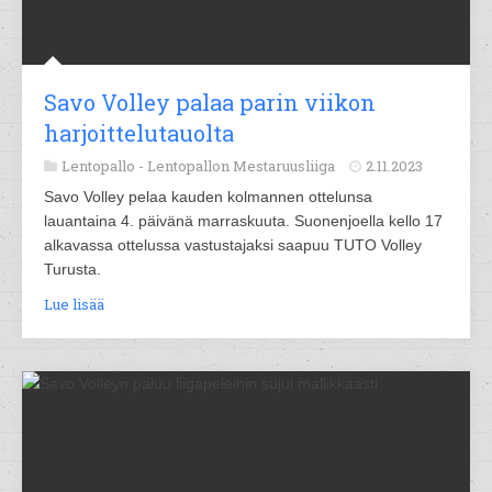
Savo Volley palaa parin viikon
harjoittelutauolta
Lentopallo -
Lentopallon Mestaruusliiga
2.11.2023
Savo Volley pelaa kauden kolmannen ottelunsa
lauantaina 4. päivänä marraskuuta. Suonenjoella kello 17
alkavassa ottelussa vastustajaksi saapuu TUTO Volley
Turusta.
Lue lisää