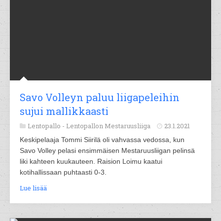
Savo Volleyn paluu liigapeleihin
sujui mallikkaasti
Lentopallo -
Lentopallon Mestaruusliiga
23.1.2021
Keskipelaaja Tommi Siirilä oli vahvassa vedossa, kun
Savo Volley pelasi ensimmäisen Mestaruusliigan pelinsä
liki kahteen kuukauteen. Raision Loimu kaatui
kotihallissaan puhtaasti 0-3.
Lue lisää