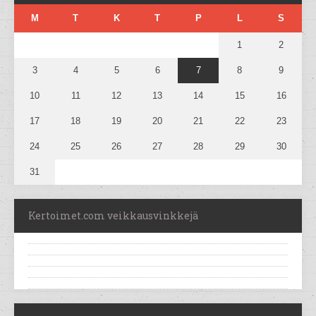
M
T
K
T
P
L
S
1
2
3
4
5
6
7
8
9
10
11
12
13
14
15
16
17
18
19
20
21
22
23
24
25
26
27
28
29
30
31
Kertoimet.com veikkausvinkkejä