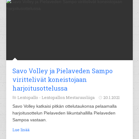
Savo Volley ja Pielaveden Sampo
virittelivät koneistojaan
harjoitusottelussa
Lentopallo -
Lentopallon Mestaruusliiga
20.1.2021
Savo Volley katkaisi pitkän ottelutaukonsa pelaamalla
harjoitusottelun Pielaveden liikuntahallilla Pielaveden
Sampoa vastaan.
Lue lisää