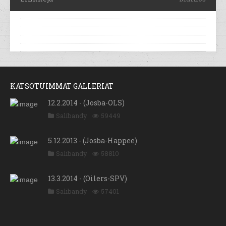
KATSOTUIMMAT GALLERIAT
12.2.2014 - (Josba-OLS)
Salibandy
59449
5.12.2013 - (Josba-Happee)
Salibandy
58810
13.3.2014 - (Oilers-SPV)
Salibandy
57401