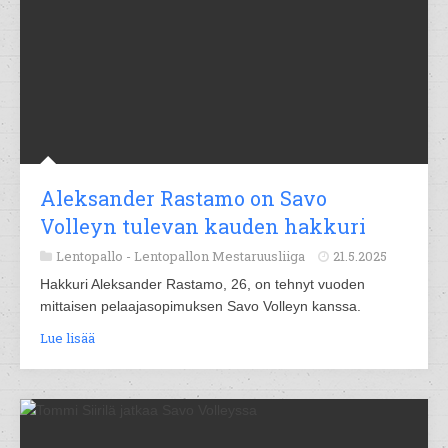
Aleksander Rastamo on Savo
Volleyn tulevan kauden hakkuri
Lentopallo -
Lentopallon Mestaruusliiga
21.5.2025
Hakkuri Aleksander Rastamo, 26, on tehnyt vuoden
mittaisen pelaajasopimuksen Savo Volleyn kanssa.
Lue lisää