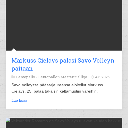
Markuss Cielavs palasi Savo Volleyn
paitaan
Lentopallo -
Lentopallon Mestaruusliiga
4.6.2025
Savo Volleyssa pääsarjauraansa aloitellut Markuss
Cielavs, 25, palaa takaisin keltamustiin väreihin.
Lue lisää