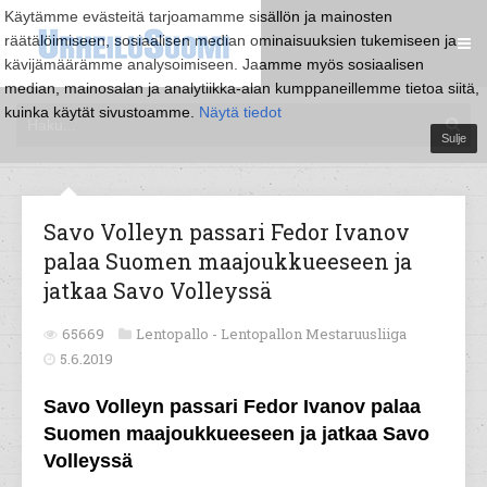
Käytämme evästeitä tarjoamamme sisällön ja mainosten
räätälöimiseen, sosiaalisen median ominaisuuksien tukemiseen ja
kävijämäärämme analysoimiseen. Jaamme myös sosiaalisen
median, mainosalan ja analytiikka-alan kumppaneillemme tietoa siitä,
kuinka käytät sivustoamme.
Näytä tiedot
Sulje
Savo Volleyn passari Fedor Ivanov
palaa Suomen maajoukkueeseen ja
jatkaa Savo Volleyssä
65669
Lentopallo -
Lentopallon Mestaruusliiga
5.6.2019
Savo Volleyn passari Fedor Ivanov palaa
Suomen maajoukkueeseen ja jatkaa Savo
Volleyssä