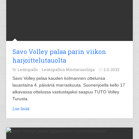
Savo Volley palaa parin viikon
harjoittelutauolta
Lentopallo -
Lentopallon Mestaruusliiga
2.11.2023
Savo Volley pelaa kauden kolmannen ottelunsa
lauantaina 4. päivänä marraskuuta. Suonenjoella kello 17
alkavassa ottelussa vastustajaksi saapuu TUTO Volley
Turusta.
Lue lisää