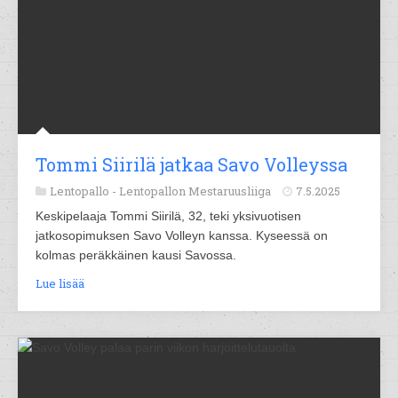
Tommi Siirilä jatkaa Savo Volleyssa
Lentopallo -
Lentopallon Mestaruusliiga
7.5.2025
Keskipelaaja Tommi Siirilä, 32, teki yksivuotisen
jatkosopimuksen Savo Volleyn kanssa. Kyseessä on
kolmas peräkkäinen kausi Savossa.
Lue lisää