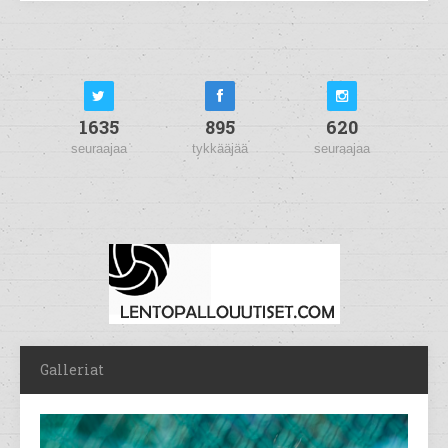
1635
895
620
seuraajaa
tykkääjää
seuraajaa
Galleriat