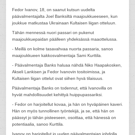
Fedor Ivanov, 18, on saanut kutsun uudelta
päävalmentajalta Joel Banksiltä maajoukkueeseen, kun
joukkue matkustaa Ukrainaan Kultaisen liigan otteluun.
Tähän mennessä nuori passari on pukenut
maajoukkuepaidan päälleen yhdeksässä maaottelussa.
- Meillä on kolme tasavahvaa nuorta passaria, sanoo
maajoukkueen kakkosvalmentaja Sami Kurttila.
- Päävalmentaja Banks haluaa nähdä Niko Haapakosken,
Akseli Lankisen ja Fedor Ivanovin tositoimissa, ja
Kultaisen liigan ottelut ovat siihen hyvä tilaisuus.
Päävalmentaja Banks on todennut, että Ivanovilla on
hyvät mahdollisuudet kehittyä huippupassariksi.
- Fedor on harjoitellut kovaa, ja hän on hyväpäinen kaveri.
Hän on myös tunnollinen työntekijä, ja se, että hän on
päässyt jo tähän pisteeseen, osoittaa, että hänessä on
potentiaalia, sanoo Kurttila.
Ivanov on harjoitellut jo uuden päävalmentajan johdolla.