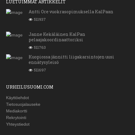
LUETUIMMAT ARTIKKELIT
Antti Ore vuokrasopimuksella KalPaan
511937
Janne Kekäläinen KalPan
pelaajakoordinaattoriksi
511763
Kuopiossa jännitti liigakarsintojen uusi
ennätysyleisö
511697
URHEILUSUOMI.COM
Käyttöehdot
Tietosuojalauseke
Mediakortti
Rekrytointi
Yhteystiedot