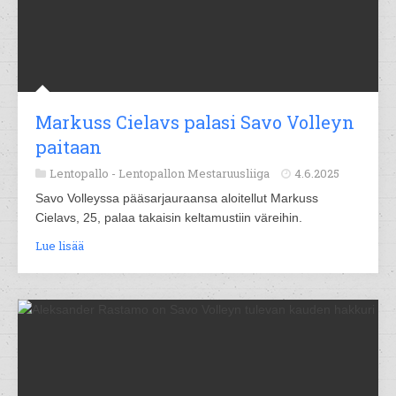
Markuss Cielavs palasi Savo Volleyn
paitaan
Lentopallo -
Lentopallon Mestaruusliiga
4.6.2025
Savo Volleyssa pääsarjauraansa aloitellut Markuss
Cielavs, 25, palaa takaisin keltamustiin väreihin.
Lue lisää