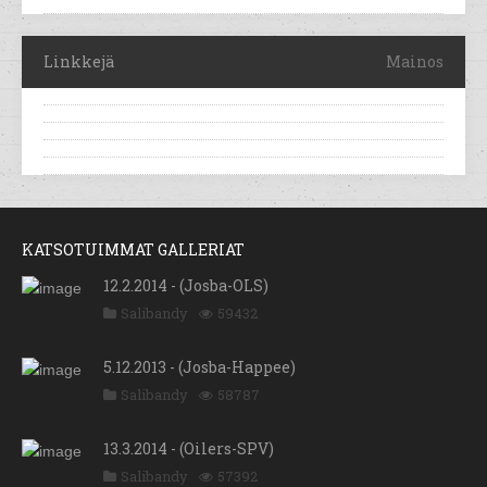
Linkkejä
Mainos
KATSOTUIMMAT GALLERIAT
12.2.2014 - (Josba-OLS)
Salibandy
59432
5.12.2013 - (Josba-Happee)
Salibandy
58787
13.3.2014 - (Oilers-SPV)
Salibandy
57392