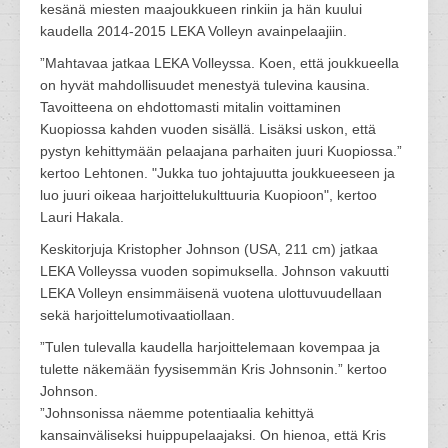
kesänä miesten maajoukkueen rinkiin ja hän kuului
kaudella 2014-2015 LEKA Volleyn avainpelaajiin.
”Mahtavaa jatkaa LEKA Volleyssa. Koen, että joukkueella
on hyvät mahdollisuudet menestyä tulevina kausina.
Tavoitteena on ehdottomasti mitalin voittaminen
Kuopiossa kahden vuoden sisällä. Lisäksi uskon, että
pystyn kehittymään pelaajana parhaiten juuri Kuopiossa.”
kertoo Lehtonen. "Jukka tuo johtajuutta joukkueeseen ja
luo juuri oikeaa harjoittelukulttuuria Kuopioon", kertoo
Lauri Hakala.
Keskitorjuja Kristopher Johnson (USA, 211 cm) jatkaa
LEKA Volleyssa vuoden sopimuksella. Johnson vakuutti
LEKA Volleyn ensimmäisenä vuotena ulottuvuudellaan
sekä harjoittelumotivaatiollaan.
”Tulen tulevalla kaudella harjoittelemaan kovempaa ja
tulette näkemään fyysisemmän Kris Johnsonin.” kertoo
Johnson.
”Johnsonissa näemme potentiaalia kehittyä
kansainväliseksi huippupelaajaksi. On hienoa, että Kris