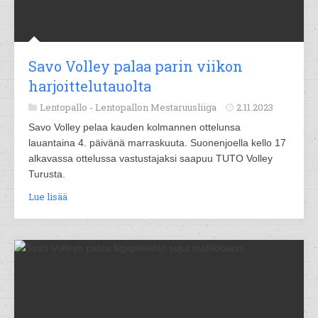
Savo Volley palaa parin viikon
harjoittelutauolta
Lentopallo -
Lentopallon Mestaruusliiga
2.11.2023
Savo Volley pelaa kauden kolmannen ottelunsa
lauantaina 4. päivänä marraskuuta. Suonenjoella kello 17
alkavassa ottelussa vastustajaksi saapuu TUTO Volley
Turusta.
Lue lisää