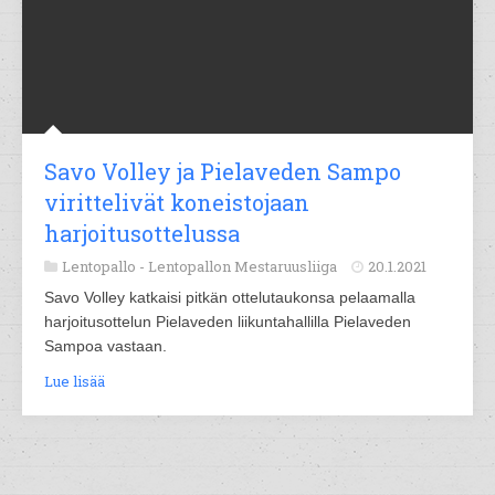
Savo Volley ja Pielaveden Sampo
virittelivät koneistojaan
harjoitusottelussa
Lentopallo -
Lentopallon Mestaruusliiga
20.1.2021
Savo Volley katkaisi pitkän ottelutaukonsa pelaamalla
harjoitusottelun Pielaveden liikuntahallilla Pielaveden
Sampoa vastaan.
Lue lisää