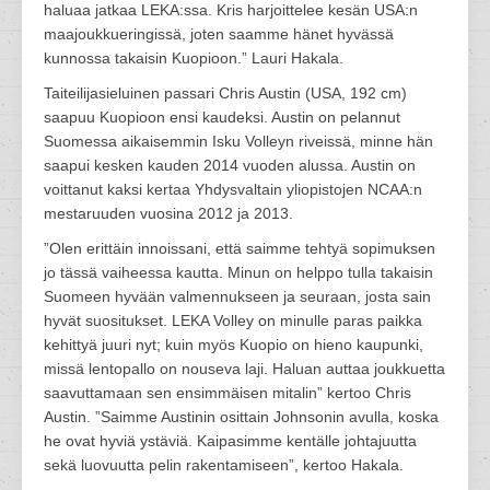
haluaa jatkaa LEKA:ssa. Kris harjoittelee kesän USA:n
maajoukkueringissä, joten saamme hänet hyvässä
kunnossa takaisin Kuopioon.” Lauri Hakala.
Taiteilijasieluinen passari Chris Austin (USA, 192 cm)
saapuu Kuopioon ensi kaudeksi. Austin on pelannut
Suomessa aikaisemmin Isku Volleyn riveissä, minne hän
saapui kesken kauden 2014 vuoden alussa. Austin on
voittanut kaksi kertaa Yhdysvaltain yliopistojen NCAA:n
mestaruuden vuosina 2012 ja 2013.
”Olen erittäin innoissani, että saimme tehtyä sopimuksen
jo tässä vaiheessa kautta. Minun on helppo tulla takaisin
Suomeen hyvään valmennukseen ja seuraan, josta sain
hyvät suositukset. LEKA Volley on minulle paras paikka
kehittyä juuri nyt; kuin myös Kuopio on hieno kaupunki,
missä lentopallo on nouseva laji. Haluan auttaa joukkuetta
saavuttamaan sen ensimmäisen mitalin” kertoo Chris
Austin. ”Saimme Austinin osittain Johnsonin avulla, koska
he ovat hyviä ystäviä. Kaipasimme kentälle johtajuutta
sekä luovuutta pelin rakentamiseen”, kertoo Hakala.