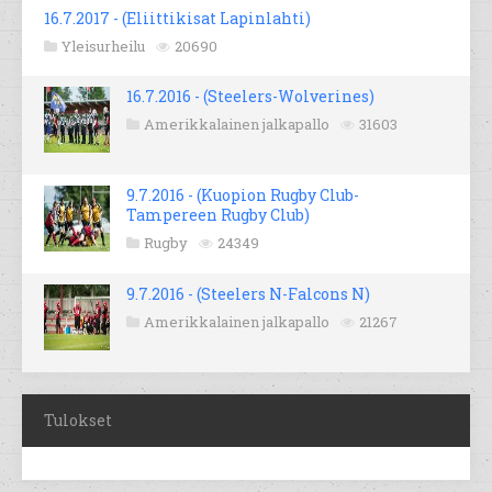
16.7.2017 - (Eliittikisat Lapinlahti)
Yleisurheilu
20690
16.7.2016 - (Steelers-Wolverines)
Amerikkalainen jalkapallo
31603
9.7.2016 - (Kuopion Rugby Club-
Tampereen Rugby Club)
Rugby
24349
9.7.2016 - (Steelers N-Falcons N)
Amerikkalainen jalkapallo
21267
Tulokset