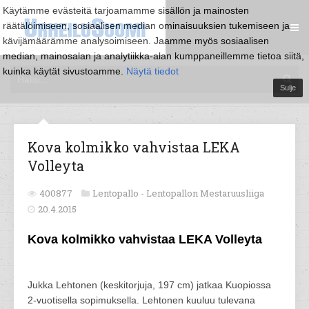
Käytämme evästeitä tarjoamamme sisällön ja mainosten
räätälöimiseen, sosiaalisen median ominaisuuksien tukemiseen ja
kävijämäärämme analysoimiseen. Jaamme myös sosiaalisen
median, mainosalan ja analytiikka-alan kumppaneillemme tietoa siitä,
kuinka käytät sivustoamme.
Näytä tiedot
Sulje
Kova kolmikko vahvistaa LEKA
Volleyta
400877
Lentopallo -
Lentopallon Mestaruusliiga
20.4.2015
Kova kolmikko vahvistaa LEKA Volleyta
Jukka Lehtonen (keskitorjuja, 197 cm) jatkaa Kuopiossa
2-vuotisella sopimuksella. Lehtonen kuuluu tulevana