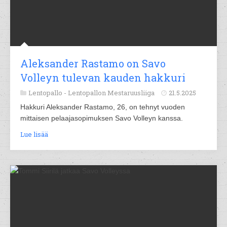
Aleksander Rastamo on Savo
Volleyn tulevan kauden hakkuri
Lentopallo -
Lentopallon Mestaruusliiga
21.5.2025
Hakkuri Aleksander Rastamo, 26, on tehnyt vuoden
mittaisen pelaajasopimuksen Savo Volleyn kanssa.
Lue lisää