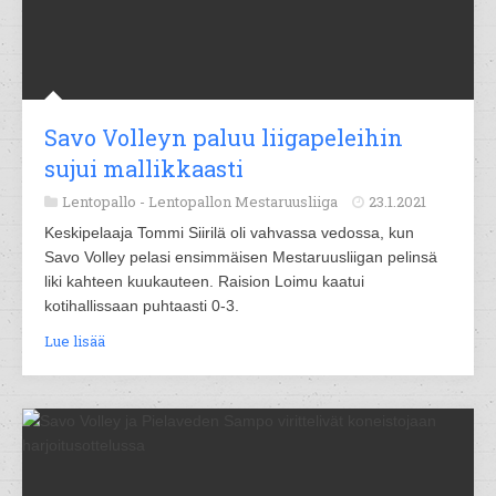
Savo Volleyn paluu liigapeleihin
sujui mallikkaasti
Lentopallo -
Lentopallon Mestaruusliiga
23.1.2021
Keskipelaaja Tommi Siirilä oli vahvassa vedossa, kun
Savo Volley pelasi ensimmäisen Mestaruusliigan pelinsä
liki kahteen kuukauteen. Raision Loimu kaatui
kotihallissaan puhtaasti 0-3.
Lue lisää