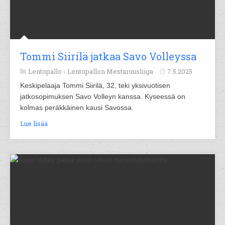
Tommi Siirilä jatkaa Savo Volleyssa
Lentopallo -
Lentopallon Mestaruusliiga
7.5.2025
Keskipelaaja Tommi Siirilä, 32, teki yksivuotisen
jatkosopimuksen Savo Volleyn kanssa. Kyseessä on
kolmas peräkkäinen kausi Savossa.
Lue lisää