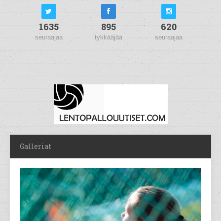
1635
895
620
seuraajaa
tykkääjää
seuraajaa
Galleriat