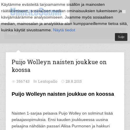
Käytämme evästeitä tarjoamamme sisällön ja mainosten
räätälöimiseen, sosiaalisen median ominaisuuksien tukemiseen ja
kävijämäärämme analysoimiseen. Jaamme myös sosiaalisen
median, mainosalan ja analytiikka-alan kumppaneillemme tietoa siitä,
kuinka käytät sivustoamme.
Näytä tiedot
Sulje
Puijo Wolleyn naisten joukkue on
koossa
356743
Lentopallo
28.8.2015
Puijo Wolleyn naisten joukkue on koossa
Naisten 1-sarjaa pelaava Puijo Wolley on solminut lisää
pelaajasopimuksia. Ensi kauden joukkueessa uusina
pelaajina nähdään passari Aliisa Purmonen ja hakkuri