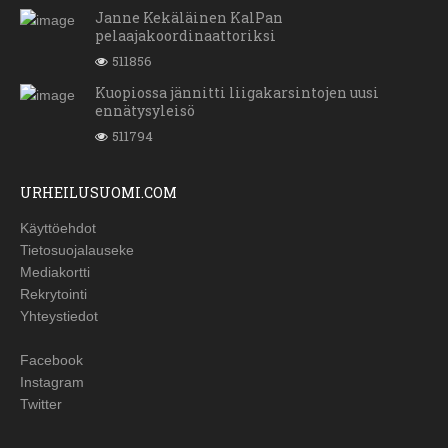
Janne Kekäläinen KalPan
pelaajakoordinaattoriksi
511856
Kuopiossa jännitti liigakarsintojen uusi
ennätysyleisö
511794
URHEILUSUOMI.COM
Käyttöehdot
Tietosuojalauseke
Mediakortti
Rekrytointi
Yhteystiedot
Facebook
Instagram
Twitter