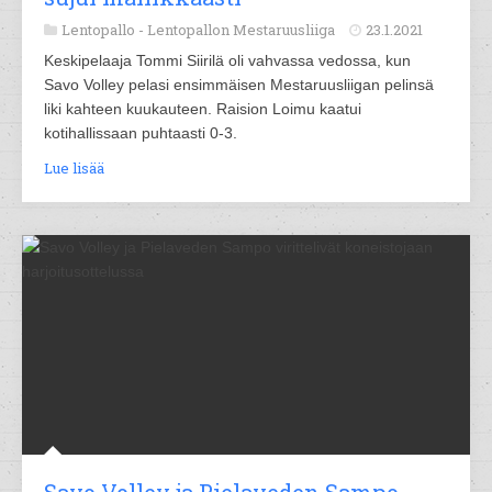
Lentopallo -
Lentopallon Mestaruusliiga
23.1.2021
Keskipelaaja Tommi Siirilä oli vahvassa vedossa, kun
Savo Volley pelasi ensimmäisen Mestaruusliigan pelinsä
liki kahteen kuukauteen. Raision Loimu kaatui
kotihallissaan puhtaasti 0-3.
Lue lisää