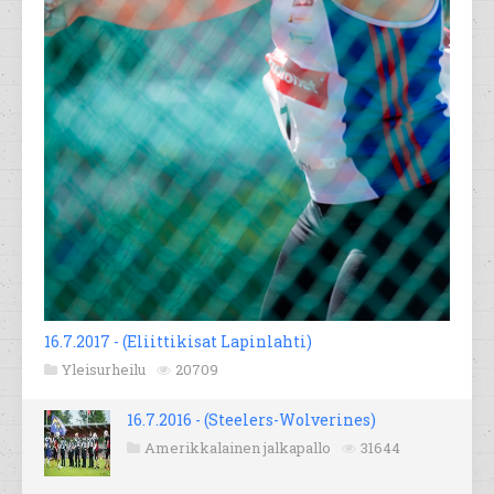
16.7.2017 - (Eliittikisat Lapinlahti)
Yleisurheilu
20709
16.7.2016 - (Steelers-Wolverines)
Amerikkalainen jalkapallo
31644