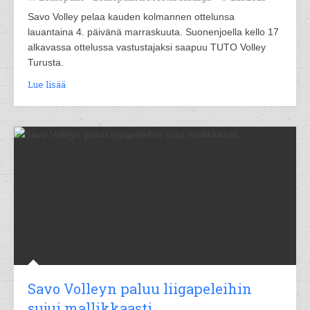
Savo Volley pelaa kauden kolmannen ottelunsa
lauantaina 4. päivänä marraskuuta. Suonenjoella kello 17
alkavassa ottelussa vastustajaksi saapuu TUTO Volley
Turusta.
Lue lisää
Savo Volleyn paluu liigapeleihin
sujui mallikkaasti