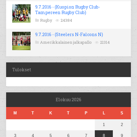
9.7.2016 - (Kuopion Rugby Club-
Tampereen Rugby Club)
Rugby
24384
9.7.2016 - (Steelers N-Falcons N)
Amerikkalainen jalkapallo
21314
Tulokset
Elokuu 2026
M
T
K
T
P
L
S
1
2
3
4
5
6
7
8
9