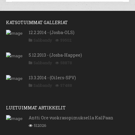
KATSOTUIMMAT GALLERIAT
12.2.2014 - (Josba-OLS)
Salibandy
59502
5.12.2013 - (Josba-Happee)
Salibandy
58878
13.3.2014 - (Oilers-SPV)
Salibandy
57488
LUETUIMMAT ARTIKKELIT
Antti Ore vuokrasopimuksella KalPaan
512026