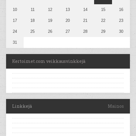
10
11
12
13
14
15
16
17
18
19
20
21
22
23
24
25
26
27
28
29
30
31
Kertoimet.com veikkausvinkkejä
Linkkejä
Mainos