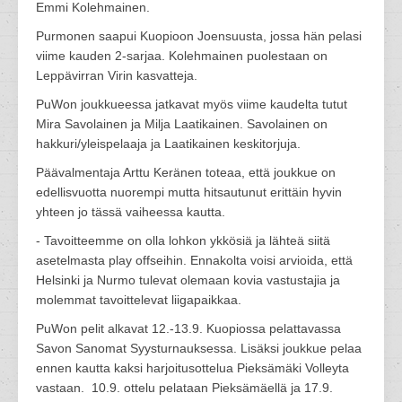
Emmi Kolehmainen.
Purmonen saapui Kuopioon Joensuusta, jossa hän pelasi
viime kauden 2-sarjaa. Kolehmainen puolestaan on
Leppävirran Virin kasvatteja.
PuWon joukkueessa jatkavat myös viime kaudelta tutut
Mira Savolainen ja Milja Laatikainen. Savolainen on
hakkuri/yleispelaaja ja Laatikainen keskitorjuja.
Päävalmentaja Arttu Keränen toteaa, että joukkue on
edellisvuotta nuorempi mutta hitsautunut erittäin hyvin
yhteen jo tässä vaiheessa kautta.
- Tavoitteemme on olla lohkon ykkösiä ja lähteä siitä
asetelmasta play offseihin. Ennakolta voisi arvioida, että
Helsinki ja Nurmo tulevat olemaan kovia vastustajia ja
molemmat tavoittelevat liigapaikkaa.
PuWon pelit alkavat 12.-13.9. Kuopiossa pelattavassa
Savon Sanomat Syysturnauksessa. Lisäksi joukkue pelaa
ennen kautta kaksi harjoitusottelua Pieksämäki Volleyta
vastaan. 10.9. ottelu pelataan Pieksämäellä ja 17.9.