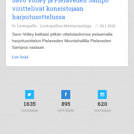
Savo Volley ja Pielaveden Sampo
virittelivät koneistojaan
harjoitusottelussa
Lentopallo -
Lentopallon Mestaruusliiga
20.1.2021
Savo Volley katkaisi pitkän ottelutaukonsa pelaamalla
harjoitusottelun Pielaveden liikuntahallilla Pielaveden
Sampoa vastaan.
Lue lisää
1635
895
620
seuraajaa
tykkääjää
seuraajaa