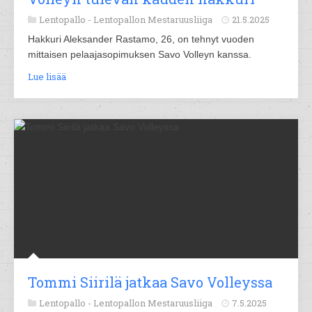
Lentopallo -
Lentopallon Mestaruusliiga
21.5.2025
Hakkuri Aleksander Rastamo, 26, on tehnyt vuoden
mittaisen pelaajasopimuksen Savo Volleyn kanssa.
Lue lisää
Tommi Siirilä jatkaa Savo Volleyssa
Lentopallo -
Lentopallon Mestaruusliiga
7.5.2025