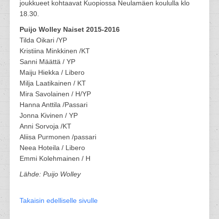
joukkueet kohtaavat Kuopiossa Neulamäen koululla klo
18.30.
Puijo Wolley Naiset 2015-2016
Tilda Oikari /YP
Kristiina Minkkinen /KT
Sanni Määttä / YP
Maiju Hiekka / Libero
Milja Laatikainen / KT
Mira Savolainen / H/YP
Hanna Anttila /Passari
Jonna Kivinen / YP
Anni Sorvoja /KT
Aliisa Purmonen /passari
Neea Hoteila / Libero
Emmi Kolehmainen / H
Lähde: Puijo Wolley
Takaisin edelliselle sivulle