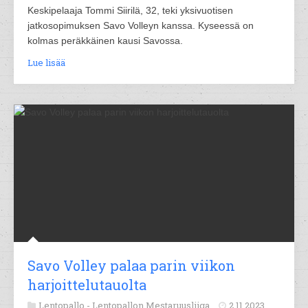
Keskipelaaja Tommi Siirilä, 32, teki yksivuotisen
jatkosopimuksen Savo Volleyn kanssa. Kyseessä on
kolmas peräkkäinen kausi Savossa.
Lue lisää
Savo Volley palaa parin viikon
harjoittelutauolta
Lentopallo -
Lentopallon Mestaruusliiga
2.11.2023