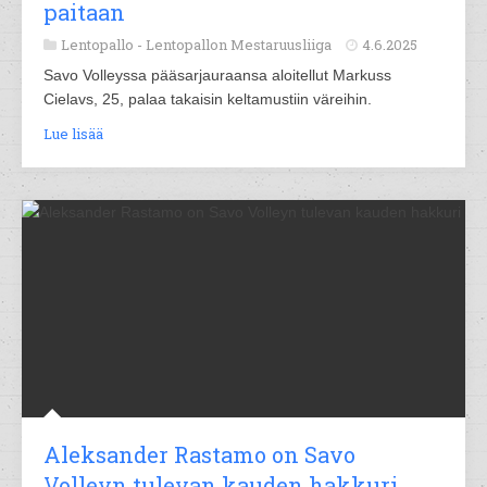
paitaan
Lentopallo -
Lentopallon Mestaruusliiga
4.6.2025
Savo Volleyssa pääsarjauraansa aloitellut Markuss
Cielavs, 25, palaa takaisin keltamustiin väreihin.
Lue lisää
Aleksander Rastamo on Savo
Volleyn tulevan kauden hakkuri