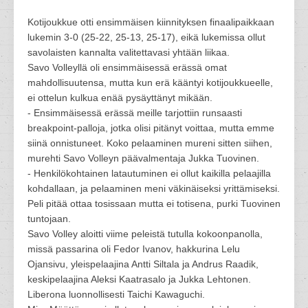
Kotijoukkue otti ensimmäisen kiinnityksen finaalipaikkaan
lukemin 3-0 (25-22, 25-13, 25-17), eikä lukemissa ollut
savolaisten kannalta valitettavasi yhtään liikaa.
Savo Volleyllä oli ensimmäisessä erässä omat
mahdollisuutensa, mutta kun erä kääntyi kotijoukkueelle,
ei ottelun kulkua enää pysäyttänyt mikään.
- Ensimmäisessä erässä meille tarjottiin runsaasti
breakpoint-palloja, jotka olisi pitänyt voittaa, mutta emme
siinä onnistuneet. Koko pelaaminen mureni sitten siihen,
murehti Savo Volleyn päävalmentaja Jukka Tuovinen.
- Henkilökohtainen latautuminen ei ollut kaikilla pelaajilla
kohdallaan, ja pelaaminen meni väkinäiseksi yrittämiseksi.
Peli pitää ottaa tosissaan mutta ei totisena, purki Tuovinen
tuntojaan.
Savo Volley aloitti viime peleistä tutulla kokoonpanolla,
missä passarina oli Fedor Ivanov, hakkurina Lelu
Ojansivu, yleispelaajina Antti Siltala ja Andrus Raadik,
keskipelaajina Aleksi Kaatrasalo ja Jukka Lehtonen.
Liberona luonnollisesti Taichi Kawaguchi.