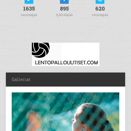
1635
895
620
seuraajaa
tykkääjää
seuraajaa
Galleriat