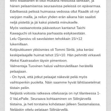
Miro Määttänen ei ollut mukana reissussa lainkaan, ja
hänen pelaamisensa seuraavissa peleissä on epävarmaa.
Edellisessä pelissä huimassa vedossa ollut Raadik oli nyt
varjojen mailla, ja reilun yhden erän aikana hän saalisti
neljä pistettä ja jäi kaksi pistettä miinukselle.
Myös vastaanotosta päävastuun kantanut Taichi
Kawaguchi oli kaukana parhaasta esityksestään.
Lelu Ojansivu oli savolaisten tehokkain 15/+12
lukemillaan.
Kotijoukkueen ykkösmies oli Tommi Siirilä, joka keräsi
keskipelaajalle huimat tehot 15/+10. Hän pehmitti virkaveli
Aleksi Kaatrasalon täysin pimentoon.
Valmentaja Tuovinen halusi vaihtoruletillaan herätellä
pelaajiaan.
- On hyvä, että jotkut pelaajat näkevät peliä myös
vaihtopenkin puolelta. Näin saamme hyvät lähtöasetelmat
tiistain peliin.
Neljästä voitosta ratkeava ottelusarja on nyt tilanteessa 1-
0 VaLePalle. Seuraava kohtaaminen on Siilinjärvellä
tiistaina, ja heti torstaina kohdataan jälleen Sastamalassa.
Neljäskin ottelu pelataan Siilinjärvellä.