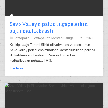
Savo Volleyn paluu liigapeleihin
sujui mallikkaasti
Lentopallo -
Lentopallon Mestaruusliiga
23.1.2021
Keskipelaaja Tommi Siirilä oli vahvassa vedossa, kun
Savo Volley pelasi ensimmäisen Mestaruusliigan pelinsä
liki kahteen kuukauteen. Raision Loimu kaatui
kotihallissaan puhtaasti 0-3.
Lue lisää