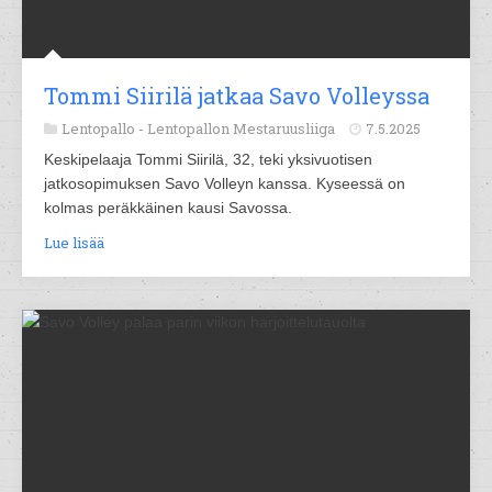
Tommi Siirilä jatkaa Savo Volleyssa
Lentopallo -
Lentopallon Mestaruusliiga
7.5.2025
Keskipelaaja Tommi Siirilä, 32, teki yksivuotisen
jatkosopimuksen Savo Volleyn kanssa. Kyseessä on
kolmas peräkkäinen kausi Savossa.
Lue lisää