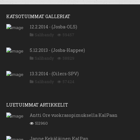
KATSOTUIMMAT GALLERIAT
12.2.2014 - (Josba-OLS)
Salibandy
59457
5.12.2013 - (Josba-Happee)
Salibandy
58829
13.3.2014 - (Oilers-SPV)
Salibandy
57424
LUETUIMMAT ARTIKKELIT
Antti Ore vuokrasopimuksella KalPaan
511960
Janne Kekäläinen KalPan