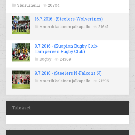
Yleisurheilu
20704
16.7.2016 - (Steelers-Wolverines)
Amerikkalainen jalkapallo
31641
9.7.2016 - (Kuopion Rugby Club-
Tampereen Rugby Club)
Rugby
24369
9.7.2016 - (Steelers N-Falcons N)
Amerikkalainen jalkapallo
21296
Tulokset