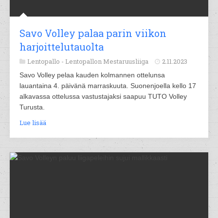
Savo Volley palaa parin viikon
harjoittelutauolta
Lentopallo -
Lentopallon Mestaruusliiga
2.11.2023
Savo Volley pelaa kauden kolmannen ottelunsa
lauantaina 4. päivänä marraskuuta. Suonenjoella kello 17
alkavassa ottelussa vastustajaksi saapuu TUTO Volley
Turusta.
Lue lisää