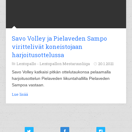
Savo Volley ja Pielaveden Sampo
virittelivät koneistojaan
harjoitusottelussa
Lentopallo -
Lentopallon Mestaruusliiga
20.1.2021
Savo Volley katkaisi pitkän ottelutaukonsa pelaamalla
harjoitusottelun Pielaveden liikuntahallilla Pielaveden
Sampoa vastaan.
Lue lisää