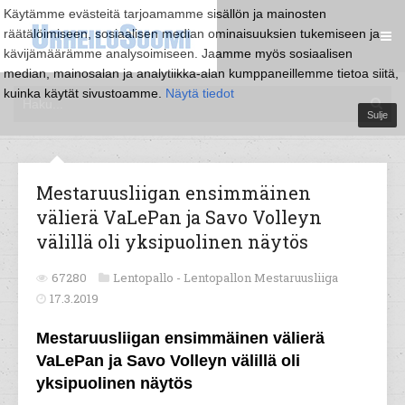
Käytämme evästeitä tarjoamamme sisällön ja mainosten
räätälöimiseen, sosiaalisen median ominaisuuksien tukemiseen ja
kävijämäärämme analysoimiseen. Jaamme myös sosiaalisen
median, mainosalan ja analytiikka-alan kumppaneillemme tietoa siitä,
kuinka käytät sivustoamme.
Näytä tiedot
Sulje
Mestaruusliigan ensimmäinen
välierä VaLePan ja Savo Volleyn
välillä oli yksipuolinen näytös
67280
Lentopallo -
Lentopallon Mestaruusliiga
17.3.2019
Mestaruusliigan ensimmäinen välierä
VaLePan ja Savo Volleyn välillä oli
yksipuolinen näytös