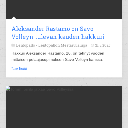
Aleksander Rastamo on Savo
Volleyn tulevan kauden hakkuri
Lentopallo -
Lentopallon Mestaruusliiga
21.5.2025
Hakkuri Aleksander Rastamo, 26, on tehnyt vuoden
mittaisen pelaajasopimuksen Savo Volleyn kanssa.
Lue lisää