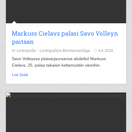
Markuss Cielavs palasi Savo Volleyn
paitaan
Lentopallo -
Lentopallon Mestaruusliiga
4.6.2025
Savo Volleyssa pääsarjauraansa aloitellut Markuss
Cielavs, 25, palaa takaisin keltamustiin väreihin.
Lue lisää