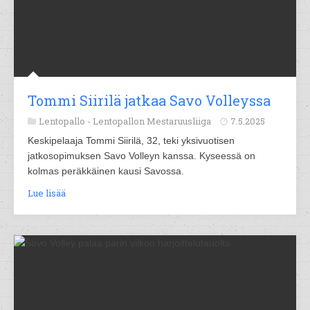
Tommi Siirilä jatkaa Savo Volleyssa
Lentopallo -
Lentopallon Mestaruusliiga
7.5.2025
Keskipelaaja Tommi Siirilä, 32, teki yksivuotisen
jatkosopimuksen Savo Volleyn kanssa. Kyseessä on
kolmas peräkkäinen kausi Savossa.
Lue lisää