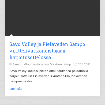
Savo Volley ja Pielaveden Sampo
virittelivät koneistojaan
harjoitusottelussa
Lentopallo -
Lentopallon Mestaruusliiga
20.1.2021
Savo Volley katkaisi pitkän ottelutaukonsa pelaamalla
harjoitusottelun Pielaveden liikuntahallilla Pielaveden
Sampoa vastaan.
Lue lisää