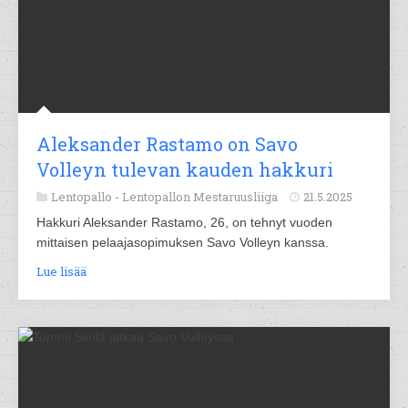
Aleksander Rastamo on Savo
Volleyn tulevan kauden hakkuri
Lentopallo -
Lentopallon Mestaruusliiga
21.5.2025
Hakkuri Aleksander Rastamo, 26, on tehnyt vuoden
mittaisen pelaajasopimuksen Savo Volleyn kanssa.
Lue lisää