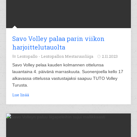
Savo Volley palaa parin viikon
harjoittelutauolta
Lentopallo -
Lentopallon Mestaruusliiga
2.11.2023
Savo Volley pelaa kauden kolmannen ottelunsa
lauantaina 4. päivänä marraskuuta. Suonenjoella kello 17
alkavassa ottelussa vastustajaksi saapuu TUTO Volley
Turusta.
Lue lisää