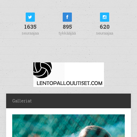
1635
895
620
seuraajaa
tykkääjää
seuraajaa
Galleriat