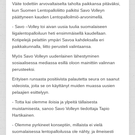
Väite todettiin arvovaltaiselta taholta paikkansa pitäväksi,
kun Suomen Lentopalloliitto palkitsi Savo Volleyn
päättyneen kauden Lentopalloilmiö-arvonimellä.
- Savo –Volley toi aivan uusia tuulia suomalaiseen
liigalentopalloiluun heti ensimmäisellä kaudellaan.
Kotipelejä pelattiin ympäri Savoa kahdeksalla eri
paikkakunnalla, liitto perusteli valintaansa.
Myös Savo Volleyn uudenlainen lähestyminen
sosiaalisessa mediassa esillä oloon mainittiin valinnan
perusteeksi.
Erityisen runsasta positiivista palautetta seura on saanut
videoista, joita se on käyttänyt muiden muassa uusien
pelaajien esittelyyn.
- Totta kai olemme iloisia ja ylpeitä tällaisesta
muistamisesta, sanoo Savo Volleyn tiedottaja Tapio
Hartikainen.
- Olemme pyrkineet konseptiin, millaista ei vielä
suomalaisessa lentopalloilussa ole nähty, ja ilmeisesti