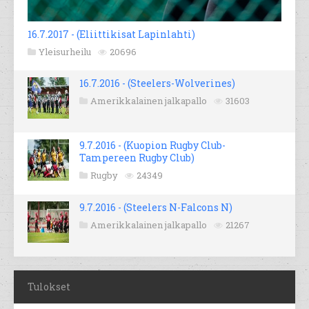
16.7.2017 - (Eliittikisat Lapinlahti)
Yleisurheilu
20696
16.7.2016 - (Steelers-Wolverines)
Amerikkalainen jalkapallo
31603
9.7.2016 - (Kuopion Rugby Club-
Tampereen Rugby Club)
Rugby
24349
9.7.2016 - (Steelers N-Falcons N)
Amerikkalainen jalkapallo
21267
Tulokset