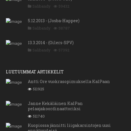
Salibandy
59432
5.12.2013 - (Josba-Happee)
Salibandy
58787
13.3.2014 - (Oilers-SPV)
Salibandy
57392
LUETUIMMAT ARTIKKELIT
Antti Ore vuokrasopimuksella KalPaan
511925
Janne Kekäläinen KalPan
pelaajakoordinaattoriksi
511740
Kuopiossa jännitti liigakarsintojen uusi
ennätysyleisö