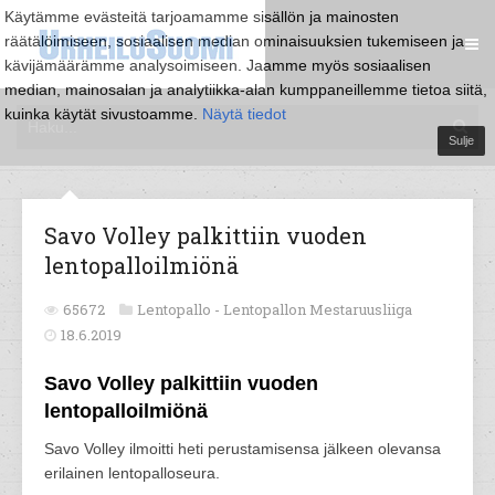
Käytämme evästeitä tarjoamamme sisällön ja mainosten
räätälöimiseen, sosiaalisen median ominaisuuksien tukemiseen ja
kävijämäärämme analysoimiseen. Jaamme myös sosiaalisen
median, mainosalan ja analytiikka-alan kumppaneillemme tietoa siitä,
kuinka käytät sivustoamme.
Näytä tiedot
Sulje
Savo Volley palkittiin vuoden
lentopalloilmiönä
65672
Lentopallo -
Lentopallon Mestaruusliiga
18.6.2019
Savo Volley palkittiin vuoden
lentopalloilmiönä
Savo Volley ilmoitti heti perustamisensa jälkeen olevansa
erilainen lentopalloseura.