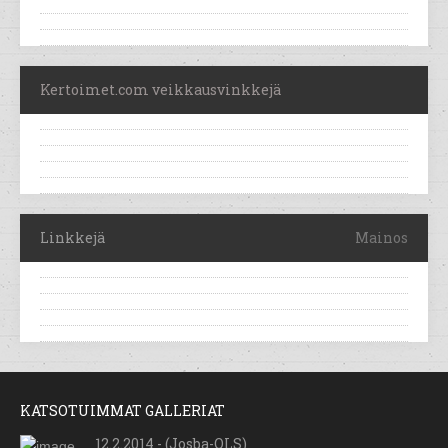
Kertoimet.com veikkausvinkkejä
Linkkejä
Mainos
KATSOTUIMMAT GALLERIAT
12.2.2014 - (Josba-OLS)