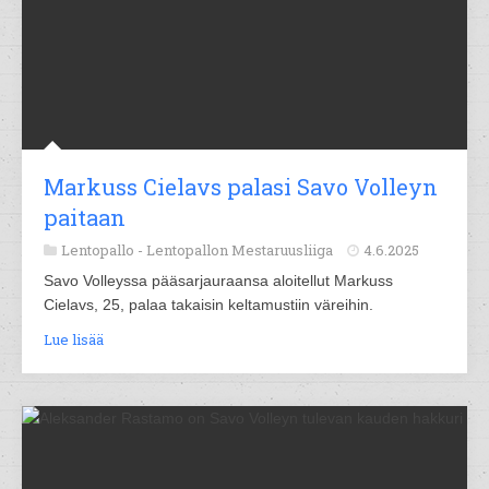
Markuss Cielavs palasi Savo Volleyn
paitaan
Lentopallo -
Lentopallon Mestaruusliiga
4.6.2025
Savo Volleyssa pääsarjauraansa aloitellut Markuss
Cielavs, 25, palaa takaisin keltamustiin väreihin.
Lue lisää