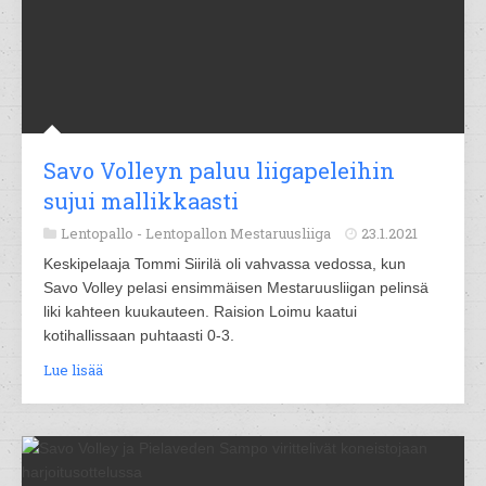
Savo Volleyn paluu liigapeleihin
sujui mallikkaasti
Lentopallo -
Lentopallon Mestaruusliiga
23.1.2021
Keskipelaaja Tommi Siirilä oli vahvassa vedossa, kun
Savo Volley pelasi ensimmäisen Mestaruusliigan pelinsä
liki kahteen kuukauteen. Raision Loimu kaatui
kotihallissaan puhtaasti 0-3.
Lue lisää