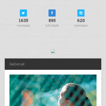
1635
895
620
seuraajaa
tykkääjää
seuraajaa
Galleriat