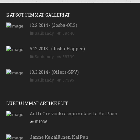
KATSOTUIMMAT GALLERIAT
12.2.2014 - (Josba-OLS)
Salibandy
59440
5.12.2013 - (Josba-Happee)
Salibandy
58799
13.3.2014 - (Oilers-SPV)
Salibandy
57395
LUETUIMMAT ARTIKKELIT
Antti Ore vuokrasopimuksella KalPaan
511936
Janne Kekäläinen KalPan