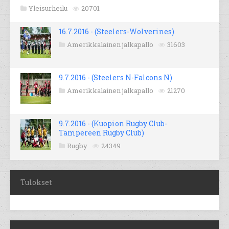
Yleisurheilu
20701
16.7.2016 - (Steelers-Wolverines)
Amerikkalainen jalkapallo
31603
9.7.2016 - (Steelers N-Falcons N)
Amerikkalainen jalkapallo
21270
9.7.2016 - (Kuopion Rugby Club-
Tampereen Rugby Club)
Rugby
24349
Tulokset