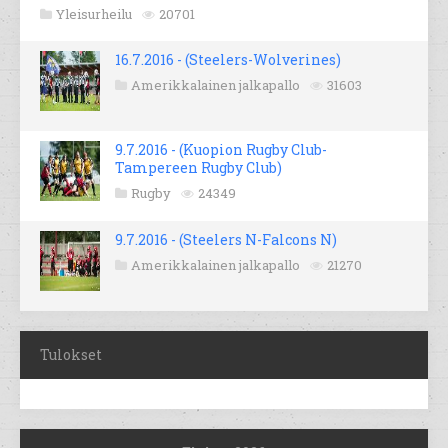
Yleisurheilu
20701
16.7.2016 - (Steelers-Wolverines)
Amerikkalainen jalkapallo
31603
9.7.2016 - (Kuopion Rugby Club-
Tampereen Rugby Club)
Rugby
24349
9.7.2016 - (Steelers N-Falcons N)
Amerikkalainen jalkapallo
21270
Tulokset