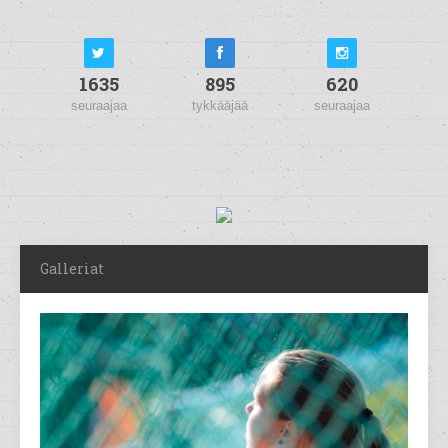
1635
895
620
seuraajaa
tykkääjää
seuraajaa
Galleriat