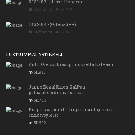
5.12.2013 - (Josba-Happee)
Salibandy
58799
13.3.2014 - (Oilers-SPV)
Salibandy
57395
LUETUIMMAT ARTIKKELIT
Antti Ore vuokrasopimuksella KalPaan
511935
Janne Kekäläinen KalPan
pelaajakoordinaattoriksi
511760
Kuopiossa jännitti liigakarsintojen uusi
ennätysyleisö
511692