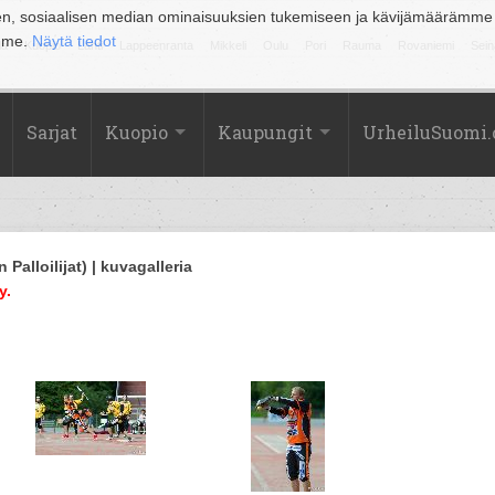
en, sosiaalisen median ominaisuuksien tukemiseen ja kävijämäärämme
amme.
Näytä tiedot
la
Kuopio
Lahti
Lappeenranta
Mikkeli
Oulu
Pori
Rauma
Rovaniemi
Sein
Sarjat
Kuopio
Kaupungit
UrheiluSuomi
alloilijat) | kuvagalleria
y.