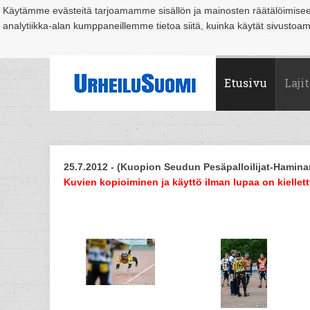
Käytämme evästeitä tarjoamamme sisällön ja mainosten räätälöimise
analytiikka-alan kumppaneillemme tietoa siitä, kuinka käytät sivusto
Suomi
Espoo
Helsinki
Hämeenlinna
Joensuu
Jyväskylä
Kouvo
Etusivu
Lajit
25.7.2012 - (Kuopion Seudun Pesäpalloilijat-Haminan P
Kuvien kopioiminen ja käyttö ilman lupaa on kiellett