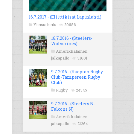
16.7.2017 - (Eliittikisat Lapinlahti)
Yleisurheilu
20686
16.7.2016 - (Steelers-
Wolverines)
Amerikkalainen
jalkapallo
31601
9.7.2016 - (Kuopion Rugby
Club-Tampereen Rugby
Club)
Rugby
24345
9.7.2016 - (Steelers N-
Falcons N)
Amerikkalainen
jalkapallo
21264