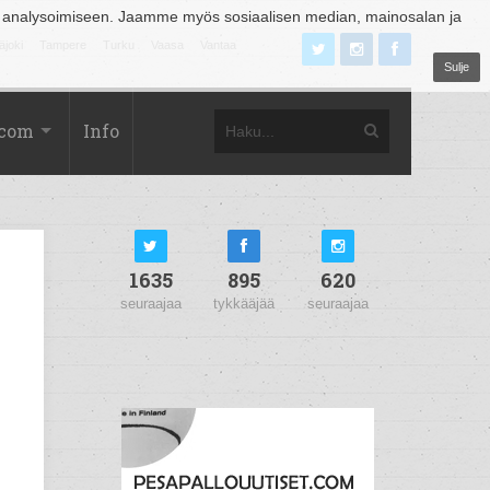
 analysoimiseen. Jaamme myös sosiaalisen median, mainosalan ja
äjoki
Tampere
Turku
Vaasa
Vantaa
Sulje
.com
Info
1635
895
620
seuraajaa
tykkääjää
seuraajaa