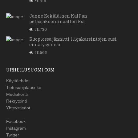
511916
Janne Kekäläinen KalPan
pelaajakoordinaattoriksi
511730
Kuopiossa jännitti liigakarsintojen uusi
ennätysyleisö
511665
URHEILUSUOMI.COM
Käyttöehdot
Tietosuojalauseke
Mediakortti
Rekrytointi
Yhteystiedot
Facebook
Instagram
Twitter