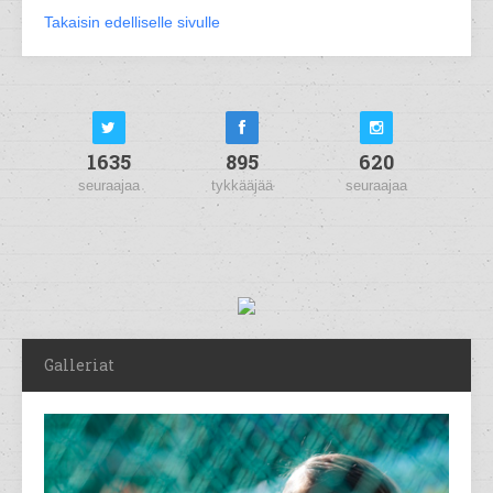
Takaisin edelliselle sivulle
1635
895
620
seuraajaa
tykkääjää
seuraajaa
Galleriat