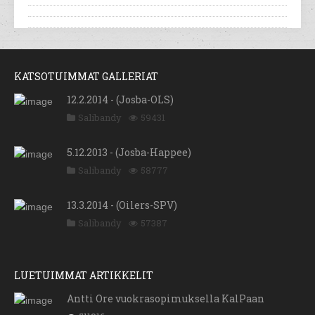
KATSOTUIMMAT GALLERIAT
12.2.2014 - (Josba-OLS)
Salibandy
59431
5.12.2013 - (Josba-Happee)
Salibandy
58777
13.3.2014 - (Oilers-SPV)
Salibandy
57387
LUETUIMMAT ARTIKKELIT
Antti Ore vuokrasopimuksella KalPaan