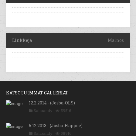
Linkkejä
Mainos
KATSOTUIMMAT GALLERIAT
12.2.2014 - (Josba-OLS)
Salibandy
59516
5.12.2013 - (Josba-Happee)
Salibandy
58916