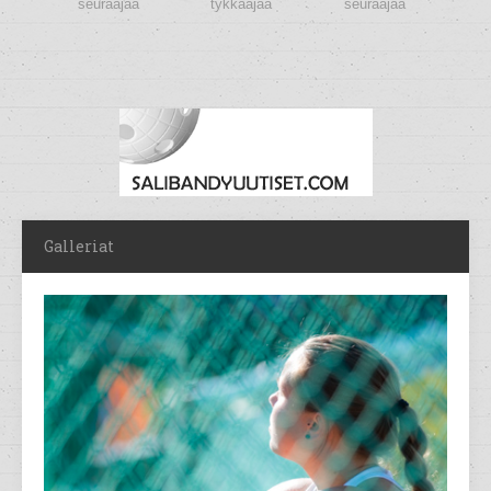
seuraajaa
tykkääjää
seuraajaa
Galleriat