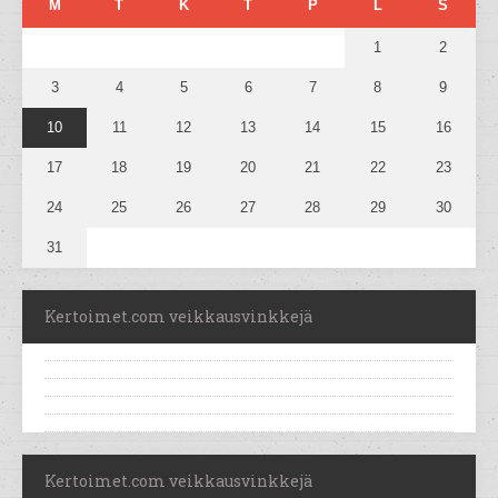
M
T
K
T
P
L
S
1
2
3
4
5
6
7
8
9
10
11
12
13
14
15
16
17
18
19
20
21
22
23
24
25
26
27
28
29
30
31
Kertoimet.com veikkausvinkkejä
Kertoimet.com veikkausvinkkejä