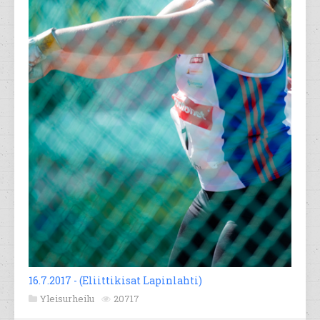
16.7.2017 - (Eliittikisat Lapinlahti)
Yleisurheilu
20717