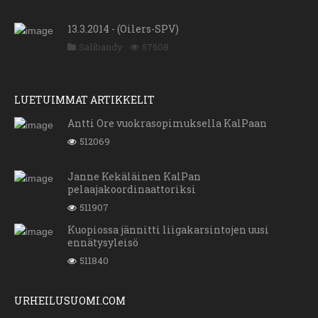
13.3.2014 - (Oilers-SPV)
Salibandy
57508
LUETUIMMAT ARTIKKELIT
Antti Ore vuokrasopimuksella KalPaan
512069
Janne Kekäläinen KalPan
pelaajakoordinaattoriksi
511907
Kuopiossa jännitti liigakarsintojen uusi
ennätysyleisö
511840
URHEILUSUOMI.COM