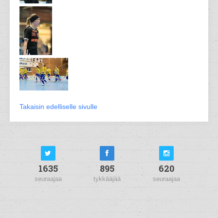
Takaisin edelliselle sivulle
1635
895
620
seuraajaa
tykkääjää
seuraajaa