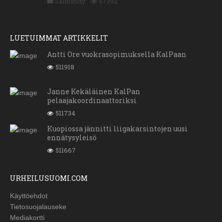
Salibandy
57392
LUETUIMMAT ARTIKKELIT
Antti Ore vuokrasopimuksella KalPaan
511918
Janne Kekäläinen KalPan
pelaajakoordinaattoriksi
511734
Kuopiossa jännitti liigakarsintojen uusi
ennätysyleisö
511667
URHEILUSUOMI.COM
Käyttöehdot
Tietosuojalauseke
Mediakortti