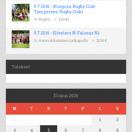
9.7.2016 - (Kuopion Rugby Club-
Tampereen Rugby Club)
Rugby
24345
9.7.2016 - (Steelers N-Falcons N)
Amerikkalainen jalkapallo
21264
Tulokset
Elokuu 2026
M
T
K
T
P
L
S
1
2
3
4
5
6
7
8
9