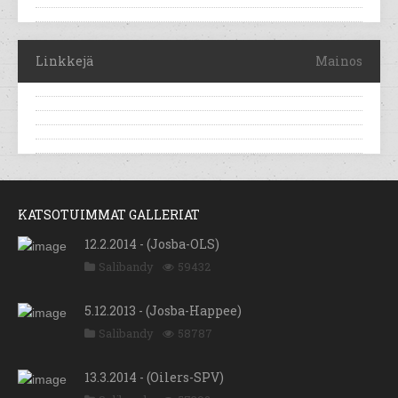
Linkkejä
Mainos
KATSOTUIMMAT GALLERIAT
12.2.2014 - (Josba-OLS)
Salibandy
59432
5.12.2013 - (Josba-Happee)
Salibandy
58787
13.3.2014 - (Oilers-SPV)