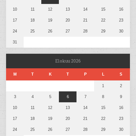
10
11
12
13
14
15
16
17
18
19
20
21
22
23
24
25
26
27
28
29
30
31
Elokuu 2026
M
T
K
T
P
L
S
1
2
3
4
5
6
7
8
9
10
11
12
13
14
15
16
17
18
19
20
21
22
23
24
25
26
27
28
29
30