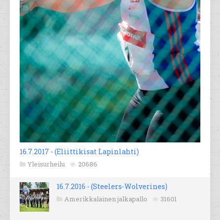
16.7.2017 - (Eliittikisat Lapinlahti)
Yleisurheilu
20686
16.7.2016 - (Steelers-Wolverines)
Amerikkalainen jalkapallo
31601