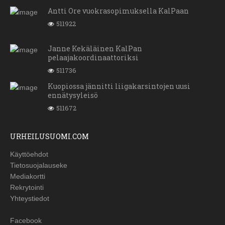
Antti Ore vuokrasopimuksella KalPaan
511922
Janne Kekäläinen KalPan
pelaajakoordinaattoriksi
511736
Kuopiossa jännitti liigakarsintojen uusi
ennätysyleisö
511672
URHEILUSUOMI.COM
Käyttöehdot
Tietosuojalauseke
Mediakortti
Rekrytointi
Yhteystiedot
Facebook