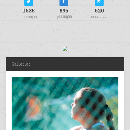
1635
895
620
seuraajaa
tykkääjää
seuraajaa
Galleriat