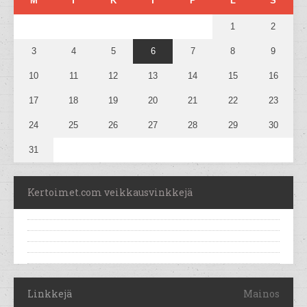
M
T
K
T
P
L
S
1
2
3
4
5
6
7
8
9
10
11
12
13
14
15
16
17
18
19
20
21
22
23
24
25
26
27
28
29
30
31
Kertoimet.com veikkausvinkkejä
Linkkejä
Mainos