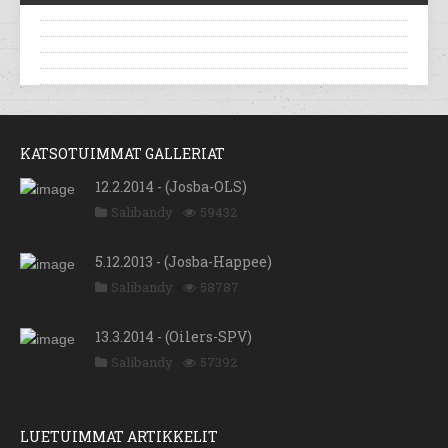
KATSOTUIMMAT GALLERIAT
12.2.2014 - (Josba-OLS)
Salibandy
59432
5.12.2013 - (Josba-Happee)
Salibandy
58787
13.3.2014 - (Oilers-SPV)
Salibandy
57392
LUETUIMMAT ARTIKKELIT