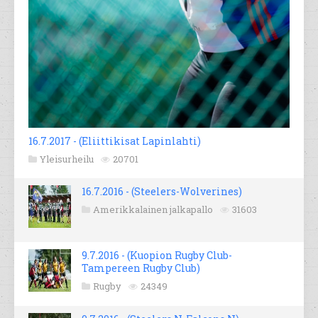
16.7.2017 - (Eliittikisat Lapinlahti)
Yleisurheilu
20701
16.7.2016 - (Steelers-Wolverines)
Amerikkalainen jalkapallo
31603
9.7.2016 - (Kuopion Rugby Club-
Tampereen Rugby Club)
Rugby
24349