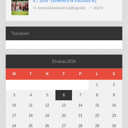
9.7.2016 - (Steelers N-Falcons N)
Amerikkalainen jalkapallo
21270
Tulokset
Elokuu 2026
M
T
K
T
P
L
S
1
2
3
4
5
6
7
8
9
10
11
12
13
14
15
16
17
18
19
20
21
22
23
24
25
26
27
28
29
30