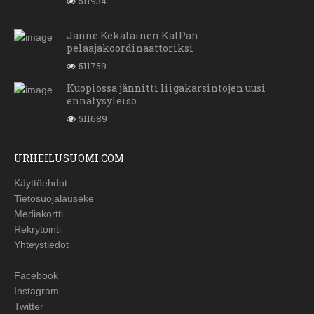
511934
Janne Kekäläinen KalPan
pelaajakoordinaattoriksi
511759
Kuopiossa jännitti liigakarsintojen uusi
ennätysyleisö
511689
URHEILUSUOMI.COM
Käyttöehdot
Tietosuojalauseke
Mediakortti
Rekrytointi
Yhteystiedot
Facebook
Instagram
Twitter