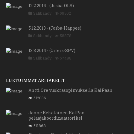
12.2.2014 - (Josba-OLS)
Salibandy
59502
5.12.2013 - (Josba-Happee)
Salibandy
58878
13.3.2014 - (Oilers-SPV)
Salibandy
57488
LUETUIMMAT ARTIKKELIT
Antti Ore vuokrasopimuksella KalPaan
512036
Janne Kekäläinen KalPan
pelaajakoordinaattoriksi
511868