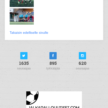
Takaisin edelliselle sivulle
1635
895
620
seuraajaa
tykkääjää
seuraajaa