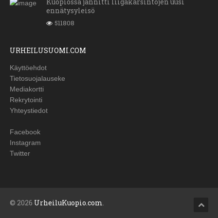
Kuopiossa jännitti liigakarsintojen uusi
ennätysyleisö
511808
URHEILUSUOMI.COM
Käyttöehdot
Tietosuojalauseke
Mediakortti
Rekrytointi
Yhteystiedot
Facebook
Instagram
Twitter
© 2026
UrheiluKuopio.com
.