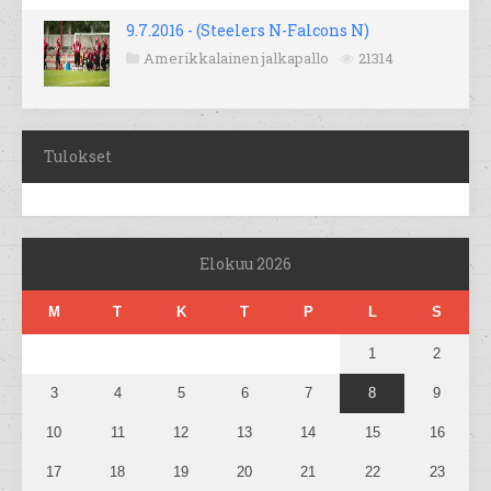
9.7.2016 - (Steelers N-Falcons N)
Amerikkalainen jalkapallo
21314
Tulokset
Elokuu 2026
M
T
K
T
P
L
S
1
2
3
4
5
6
7
8
9
10
11
12
13
14
15
16
17
18
19
20
21
22
23