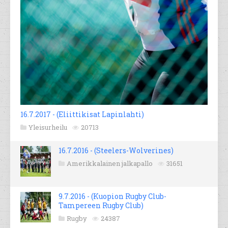
16.7.2017 - (Eliittikisat Lapinlahti)
Yleisurheilu
20713
16.7.2016 - (Steelers-Wolverines)
Amerikkalainen jalkapallo
31651
9.7.2016 - (Kuopion Rugby Club-
Tampereen Rugby Club)
Rugby
24387