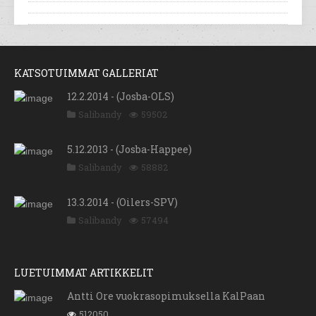
KATSOTUIMMAT GALLERIAT
12.2.2014 - (Josba-OLS)
Salibandy
59502
5.12.2013 - (Josba-Happee)
Salibandy
58882
13.3.2014 - (Oilers-SPV)
Salibandy
57494
LUETUIMMAT ARTIKKELIT
Antti Ore vuokrasopimuksella KalPaan
512050