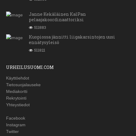
Janne Kekäläinen KalPan
pelaajakoordinaattoriksi
511883
Kuopiossa jännitti liigakarsintojen uusi
ennätysyleisö
511821
URHEILUSUOMI.COM
Käyttöehdot
Tietosuojalauseke
Mediakortti
Rekrytointi
Yhteystiedot
Facebook
Instagram
Twitter