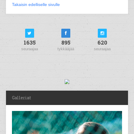
Takaisin edelliselle sivulle
1635
895
620
seuraajaa
tykkääjää
seuraajaa
Galleriat