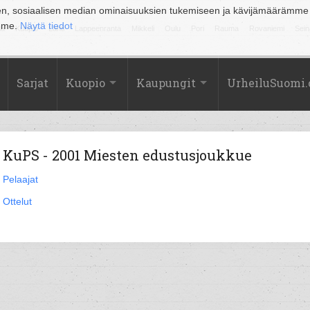
en, sosiaalisen median ominaisuuksien tukemiseen ja kävijämäärämme
amme.
Näytä tiedot
la
Kuopio
Lahti
Lappeenranta
Mikkeli
Oulu
Pori
Rauma
Rovaniemi
Sein
Sarjat
Kuopio
Kaupungit
UrheiluSuomi
KuPS - 2001 Miesten edustusjoukkue
Pelaajat
Ottelut