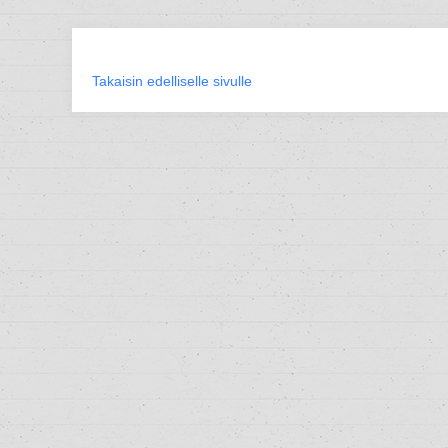
Takaisin edelliselle sivulle