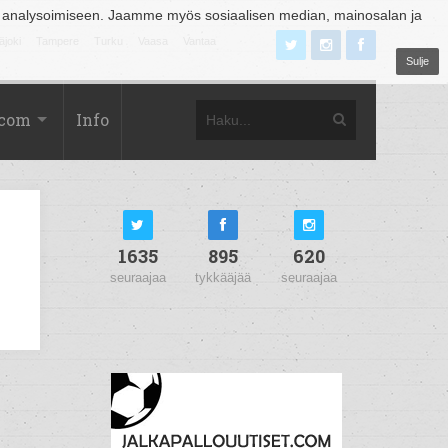
 analysoimiseen. Jaamme myös sosiaalisen median, mainosalan ja
äjoki
Tampere
Turku
Vaasa
Vantaa
Sulje
.com
Info
1635
895
620
seuraajaa
tykkääjää
seuraajaa