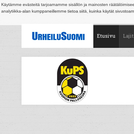
Käytämme evästeitä tarjoamamme sisällön ja mainosten räätälöimise
analytiikka-alan kumppaneillemme tietoa siitä, kuinka käytät sivusto
Suomi
Espoo
Helsinki
Hämeenlinna
Joensuu
Jyväskylä
Kouvo
Etusivu
Lajit