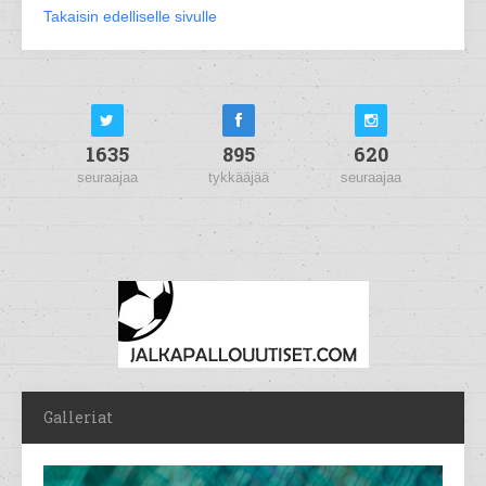
Takaisin edelliselle sivulle
1635
895
620
seuraajaa
tykkääjää
seuraajaa
Galleriat