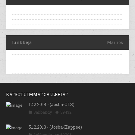
Linkkejä
Mainos
KATSOTUIMMAT GALLERIAT
12.2.2014 - (Josba-OLS)
Salibandy
59432
5.12.2013 - (Josba-Happee)
Salibandy
58795