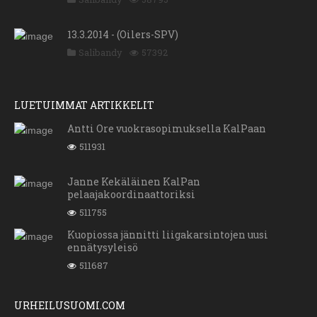
13.3.2014 - (Oilers-SPV)
Salibandy
57392
LUETUIMMAT ARTIKKELIT
Antti Ore vuokrasopimuksella KalPaan
511931
Janne Kekäläinen KalPan
pelaajakoordinaattoriksi
511755
Kuopiossa jännitti liigakarsintojen uusi
ennätysyleisö
511687
URHEILUSUOMI.COM