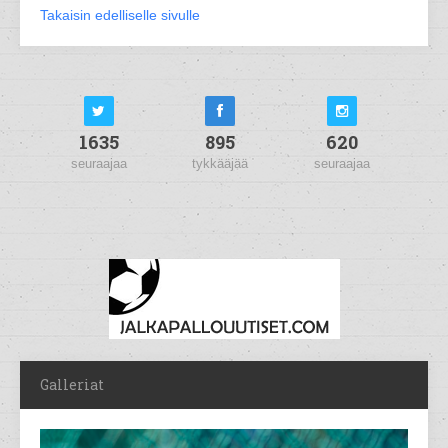
Takaisin edelliselle sivulle
1635
895
620
seuraajaa
tykkääjää
seuraajaa
Galleriat