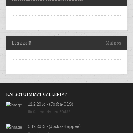
Linkkejä
Mainos
KATSOTUIMMAT GALLERIAT
12.2.2014 - (Josba-OLS)
Salibandy
59432
5.12.2013 - (Josba-Happee)