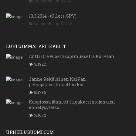
Salibandy
58787
13.3.2014 - (Oilers-SPV)
Salibandy
57392
LUETUIMMAT ARTIKKELIT
Antti Ore vuokrasopimuksella KalPaan
511922
Janne Kekäläinen KalPan
pelaajakoordinaattoriksi
511736
Kuopiossa jännitti liigakarsintojen uusi
ennätysyleisö
511672
URHEILUSUOMI.COM