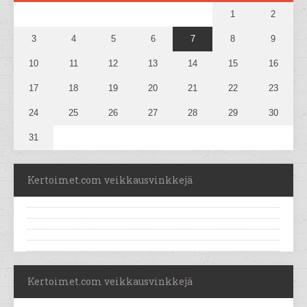
1
2
3
4
5
6
7
8
9
10
11
12
13
14
15
16
17
18
19
20
21
22
23
24
25
26
27
28
29
30
31
Kertoimet.com veikkausvinkkejä
Kertoimet.com veikkausvinkkejä