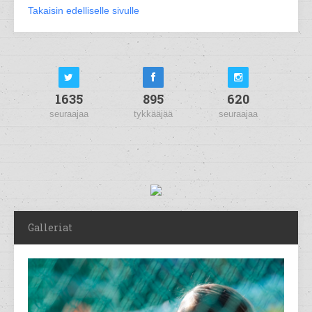
Takaisin edelliselle sivulle
1635
895
620
seuraajaa
tykkääjää
seuraajaa
Galleriat