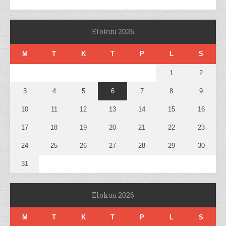
Elokuu 2026
M
T
K
T
P
L
S
1
2
3
4
5
6
7
8
9
10
11
12
13
14
15
16
17
18
19
20
21
22
23
24
25
26
27
28
29
30
31
Elokuu 2026
M
T
K
T
P
L
S