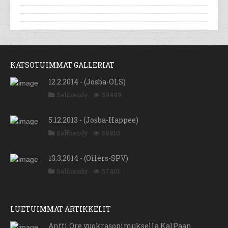
KATSOTUIMMAT GALLERIAT
12.2.2014 - (Josba-OLS)
Salibandy
59449
5.12.2013 - (Josba-Happee)
Salibandy
58810
13.3.2014 - (Oilers-SPV)
Salibandy
57401
LUETUIMMAT ARTIKKELIT
Antti Ore vuokrasopimuksella KalPaan