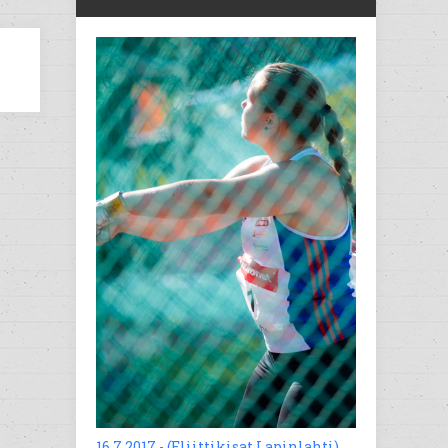
16.7.2017 - (Eliittikisat Lapinlahti)