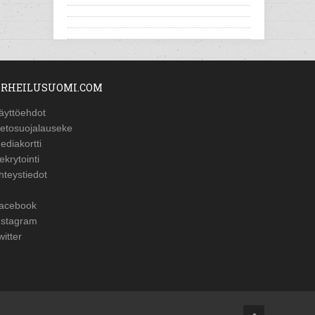
RHEILUSUOMI.COM
äyttöehdot
ietosuojalauseke
ediakortti
ekrytointi
hteystiedot
acebook
nstagram
witter