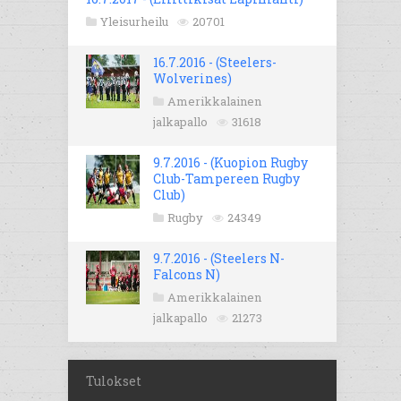
Yleisurheilu
20701
16.7.2016 - (Steelers-
Wolverines)
Amerikkalainen
jalkapallo
31618
9.7.2016 - (Kuopion Rugby
Club-Tampereen Rugby
Club)
Rugby
24349
9.7.2016 - (Steelers N-
Falcons N)
Amerikkalainen
jalkapallo
21273
Tulokset