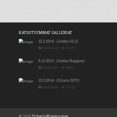
KATSOTUIMMAT GALLERIAT
12.2.2014 - (Josba-OLS)
Salibandy
59455
5.12.2013 - (Josba-Happee)
Salibandy
58813
13.3.2014 - (Oilers-SPV)
Salibandy
57420
© 2026
UrheiluKuopio.com
.