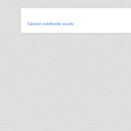
Takaisin edelliselle sivulle