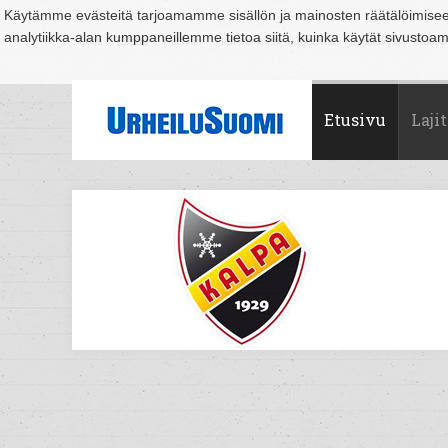
Käytämme evästeitä tarjoamamme sisällön ja mainosten räätälöimise
analytiikka-alan kumppaneillemme tietoa siitä, kuinka käytät sivusto
Suomi
Espoo
Helsinki
Hämeenlinna
Joensuu
Jyväskylä
Kouvo
Etusivu
Lajit