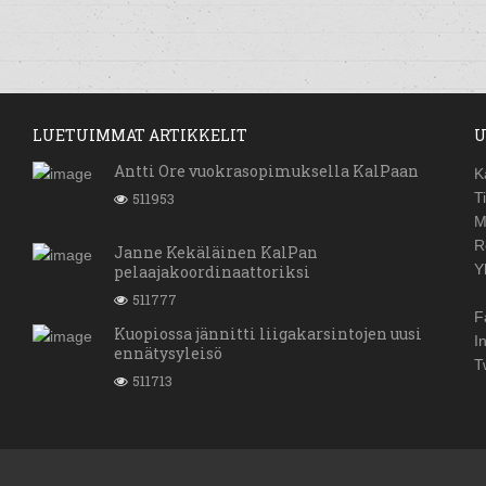
LUETUIMMAT ARTIKKELIT
U
Antti Ore vuokrasopimuksella KalPaan
K
511953
T
M
R
Janne Kekäläinen KalPan
Y
pelaajakoordinaattoriksi
511777
F
Kuopiossa jännitti liigakarsintojen uusi
I
ennätysyleisö
T
511713