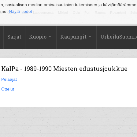
en, sosiaalisen median ominaisuuksien tukemiseen ja kävijämäärämme
amme.
Näytä tiedot
la
Kuopio
Lahti
Lappeenranta
Mikkeli
Oulu
Pori
Rauma
Rovaniemi
Sein
Sarjat
Kuopio
Kaupungit
UrheiluSuomi
KalPa - 1989-1990 Miesten edustusjoukkue
Pelaajat
Ottelut