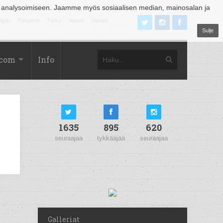
 analysoimiseen. Jaamme myös sosiaalisen median, mainosalan ja
äjoki
Tampere
Turku
Vaasa
Vantaa
Sulje
.com
Info
1635
895
620
seuraajaa
tykkääjää
seuraajaa
Galleriat