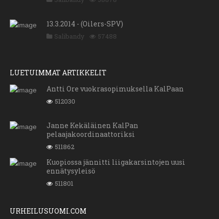
13.3.2014 - (Oilers-SPV)
Salibandy
57488
LUETUIMMAT ARTIKKELIT
Antti Ore vuokrasopimuksella KalPaan
512030
Janne Kekäläinen KalPan
pelaajakoordinaattoriksi
511862
Kuopiossa jännitti liigakarsintojen uusi
ennätysyleisö
511801
URHEILUSUOMI.COM