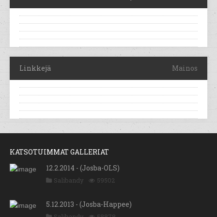
Linkkejä
Mainos
KATSOTUIMMAT GALLERIAT
12.2.2014 - (Josba-OLS)
Salibandy
59502
5.12.2013 - (Josba-Happee)
Salibandy
58878