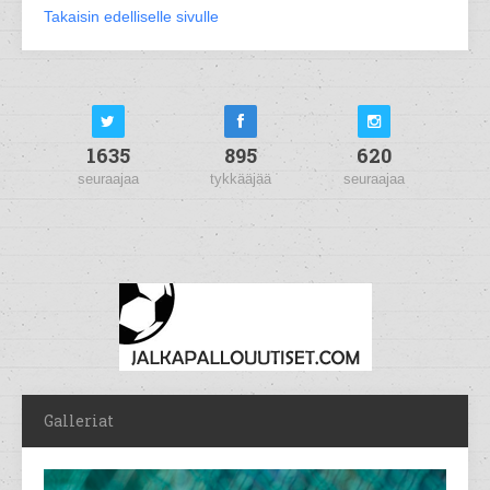
Takaisin edelliselle sivulle
1635
895
620
seuraajaa
tykkääjää
seuraajaa
Galleriat