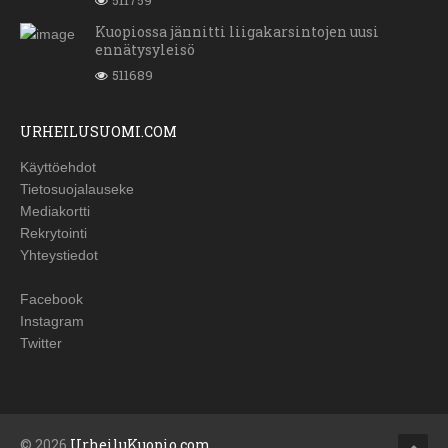
511759
Kuopiossa jännitti liigakarsintojen uusi
ennätysyleisö
511689
URHEILUSUOMI.COM
Käyttöehdot
Tietosuojalauseke
Mediakortti
Rekrytointi
Yhteystiedot
Facebook
Instagram
Twitter
© 2026
UrheiluKuopio.com
.