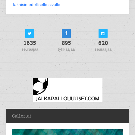
Takaisin edelliselle sivulle
1635
895
620
seuraajaa
tykkääjää
seuraajaa
Galleriat