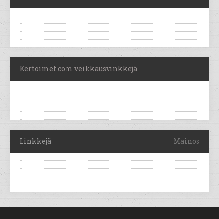
Kertoimet.com veikkausvinkkejä
Linkkejä
Mainos