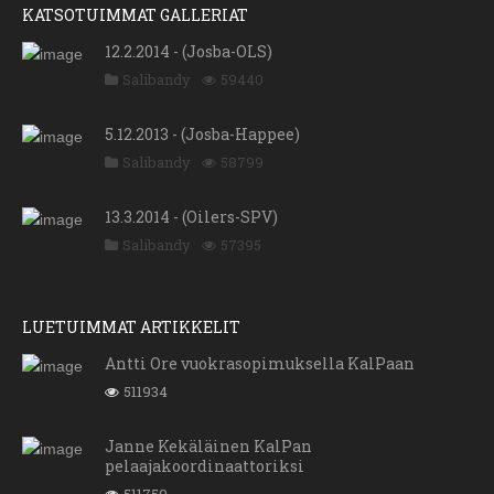
KATSOTUIMMAT GALLERIAT
12.2.2014 - (Josba-OLS)
Salibandy
59440
5.12.2013 - (Josba-Happee)
Salibandy
58799
13.3.2014 - (Oilers-SPV)
Salibandy
57395
LUETUIMMAT ARTIKKELIT
Antti Ore vuokrasopimuksella KalPaan
511934
Janne Kekäläinen KalPan
pelaajakoordinaattoriksi