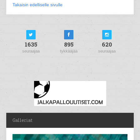
Takaisin edelliselle sivulle
1635
895
620
seuraajaa
tykkääjää
seuraajaa
Galleriat