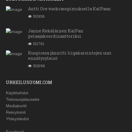
Antti Ore vuokrasopimuksella KalPaan
511936
Janne Kekäläinen KalPan
pelaajakoordinaattoriksi
511761
Kuopiossa jännitti liigakarsintojen uusi
ennätysyleisö
511696
URHEILUSUOMI.COM
Käyttöehdot
Tietosuojalauseke
Mediakortti
Rekrytointi
Yhteystiedot
Facebook