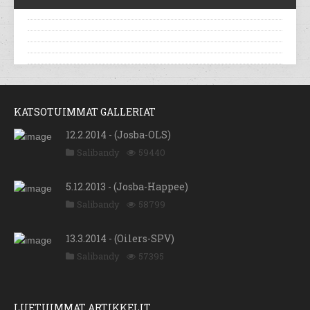
KATSOTUIMMAT GALLERIAT
12.2.2014 - (Josba-OLS)
Salibandy
59440
5.12.2013 - (Josba-Happee)
Salibandy
58799
13.3.2014 - (Oilers-SPV)
Salibandy
57395
LUETUIMMAT ARTIKKELIT