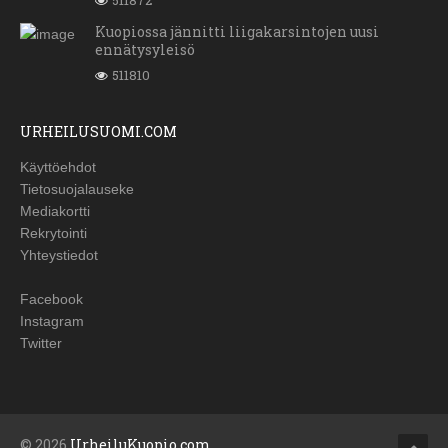
511872
Kuopiossa jännitti liigakarsintojen uusi
ennätysyleisö
511810
URHEILUSUOMI.COM
Käyttöehdot
Tietosuojalauseke
Mediakortti
Rekrytointi
Yhteystiedot
Facebook
Instagram
Twitter
© 2026
UrheiluKuopio.com
.