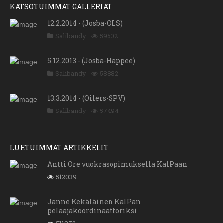
KATSOTUIMMAT GALLERIAT
12.2.2014 - (Josba-OLS)
Salibandy
59502
5.12.2013 - (Josba-Happee)
Salibandy
58882
13.3.2014 - (Oilers-SPV)
Salibandy
57494
LUETUIMMAT ARTIKKELIT
Antti Ore vuokrasopimuksella KalPaan
512039
Janne Kekäläinen KalPan
pelaajakoordinaattoriksi