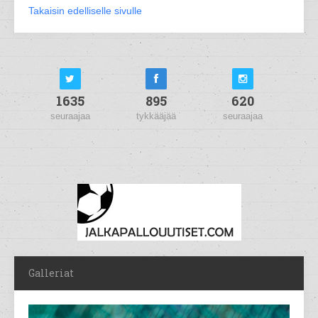
Takaisin edelliselle sivulle
1635
895
620
seuraajaa
tykkääjää
seuraajaa
Galleriat