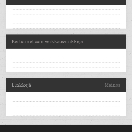
Kertoimet.com veikkausvinkkejä
Linkkejä
Mainos