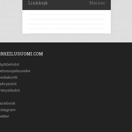
Linkkejä
Mainos
RHEILUSUOMI.COM
äyttöehdot
ietosuojalauseke
ediakortti
ekrytointi
hteystiedot
acebook
nstagram
witter