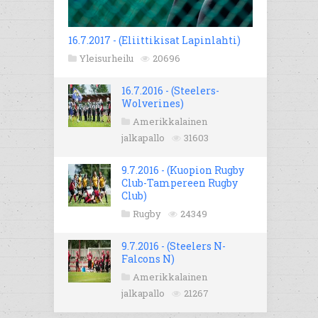
16.7.2017 - (Eliittikisat Lapinlahti)
Yleisurheilu
20696
16.7.2016 - (Steelers-
Wolverines)
Amerikkalainen
jalkapallo
31603
9.7.2016 - (Kuopion Rugby
Club-Tampereen Rugby
Club)
Rugby
24349
9.7.2016 - (Steelers N-
Falcons N)
Amerikkalainen
jalkapallo
21267