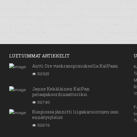
LUETUIMMAT ARTIKKELIT
U
Antti Ore vuokrasopimuksella KalPaan
K
511925
T
M
R
Janne Kekäläinen KalPan
Y
pelaajakoordinaattoriksi
511740
F
Kuopiossa jännitti liigakarsintojen uusi
I
ennätysyleisö
T
511676