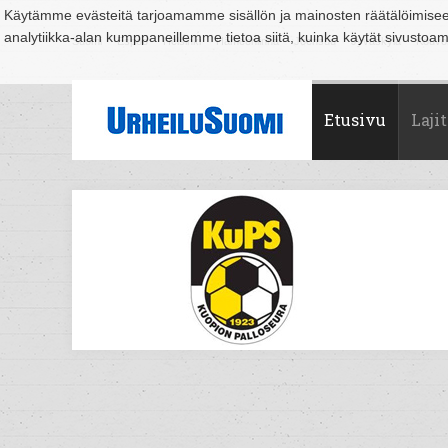
Käytämme evästeitä tarjoamamme sisällön ja mainosten räätälöimise
analytiikka-alan kumppaneillemme tietoa siitä, kuinka käytät sivusto
Suomi
Espoo
Helsinki
Hämeenlinna
Joensuu
Jyväskylä
Kouvo
Etusivu
Lajit