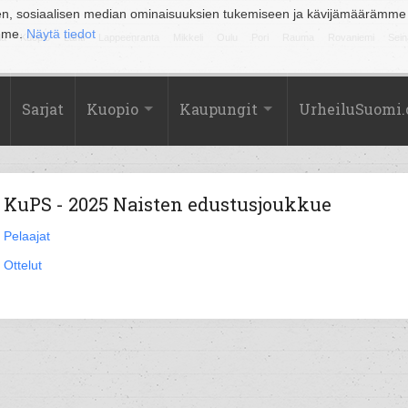
en, sosiaalisen median ominaisuuksien tukemiseen ja kävijämäärämme
amme.
Näytä tiedot
la
Kuopio
Lahti
Lappeenranta
Mikkeli
Oulu
Pori
Rauma
Rovaniemi
Sein
Sarjat
Kuopio
Kaupungit
UrheiluSuomi
KuPS - 2025 Naisten edustusjoukkue
Pelaajat
Ottelut