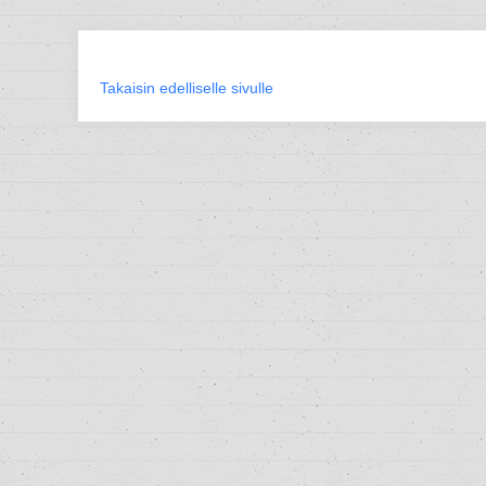
Takaisin edelliselle sivulle