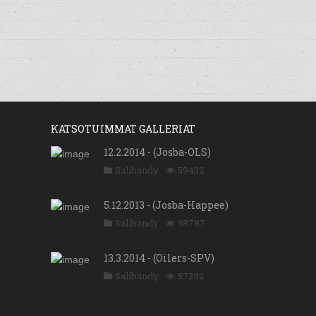
KATSOTUIMMAT GALLERIAT
12.2.2014 - (Josba-OLS)
Salibandy
59432
5.12.2013 - (Josba-Happee)
Salibandy
58787
13.3.2014 - (Oilers-SPV)
Salibandy
57392