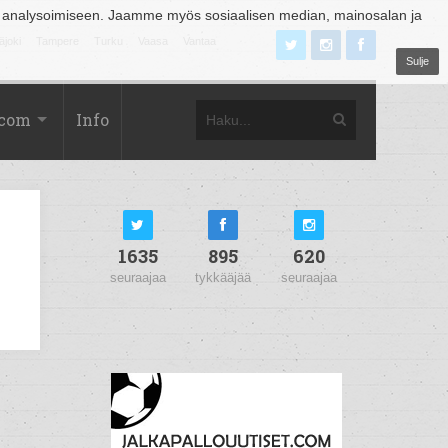
 analysoimiseen. Jaamme myös sosiaalisen median, mainosalan ja
äjoki
Tampere
Turku
Vaasa
Vantaa
Sulje
.com
Info
1635
895
620
seuraajaa
tykkääjää
seuraajaa