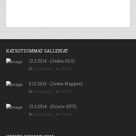
KATSOTUIMMAT GALLERIAT
12.2.2014 - (Josba-OLS)
Salibandy
59497
5.12.2013 - (Josba-Happee)
Salibandy
58875
13.3.2014 - (Oilers-SPV)
Salibandy
57480