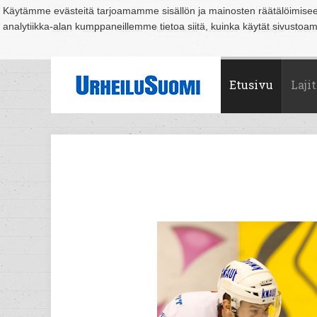
Käytämme evästeitä tarjoamamme sisällön ja mainosten räätälöimise
analytiikka-alan kumppaneillemme tietoa siitä, kuinka käytät sivusto
Suomi
Espoo
Helsinki
Hämeenlinna
Joensuu
Jyväskylä
Kouvo
Etusivu
Lajit