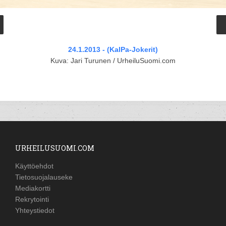
24.1.2013 - (KalPa-Jokerit)
Kuva: Jari Turunen / UrheiluSuomi.com
URHEILUSUOMI.COM
Käyttöehdot
Tietosuojalauseke
Mediakortti
Rekrytointi
Yhteystiedot