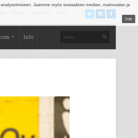
 analysoimiseen. Jaamme myös sosiaalisen median, mainosalan ja
äjoki
Tampere
Turku
Vaasa
Vantaa
Sulje
.com
Info