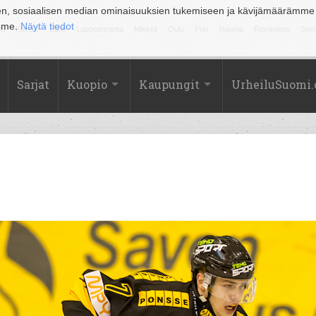
en, sosiaalisen median ominaisuuksien tukemiseen ja kävijämäärämme
amme.
Näytä tiedot
la
Kuopio
Lahti
Lappeenranta
Mikkeli
Oulu
Pori
Rauma
Rovaniemi
Sein
Sarjat
Kuopio
Kaupungit
UrheiluSuomi