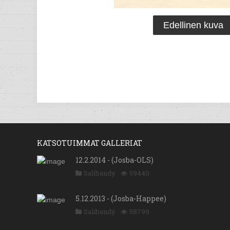
Edellinen kuva
KATSOTUIMMAT GALLERIAT
12.2.2014 - (Josba-OLS)
Salibandy
59440
5.12.2013 - (Josba-Happee)
Salibandy
58799