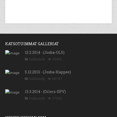
KATSOTUIMMAT GALLERIAT
12.2.2014 - (Josba-OLS)
Salibandy
59432
5.12.2013 - (Josba-Happee)
Salibandy
58787
13.3.2014 - (Oilers-SPV)
Salibandy
57392