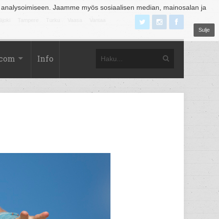
 analysoimiseen. Jaamme myös sosiaalisen median, mainosalan ja
äjoki
Tampere
Turku
Vaasa
Vantaa
Sulje
.com
Info