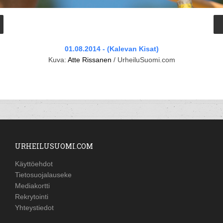
01.08.2014 - (Kalevan Kisat)
Kuva:
Atte Rissanen
/ UrheiluSuomi.com
URHEILUSUOMI.COM
Käyttöehdot
Tietosuojalauseke
Mediakortti
Rekrytointi
Yhteystiedot