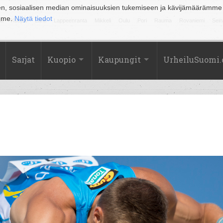
en, sosiaalisen median ominaisuuksien tukemiseen ja kävijämäärämme
amme.
Näytä tiedot
la
Kuopio
Lahti
Lappeenranta
Mikkeli
Oulu
Pori
Rauma
Rovaniemi
Sein
Sarjat
Kuopio
Kaupungit
UrheiluSuomi