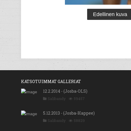
Edellinen kuva
KATSOTUIMMAT GALLERIAT
12.2.2014 - (Josba-OLS)
Salibandy
59457
5.12.2013 - (Josba-Happee)
Salibandy
58829