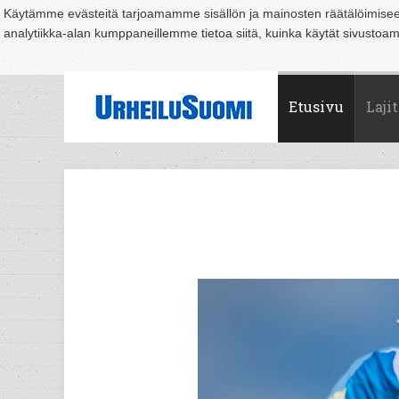
Käytämme evästeitä tarjoamamme sisällön ja mainosten räätälöimise
analytiikka-alan kumppaneillemme tietoa siitä, kuinka käytät sivusto
Suomi
Espoo
Helsinki
Hämeenlinna
Joensuu
Jyväskylä
Kouvo
Etusivu
Lajit