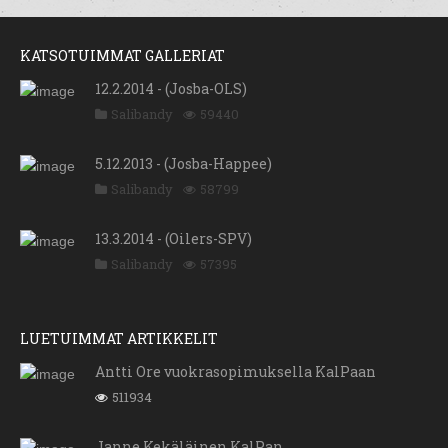
KATSOTUIMMAT GALLERIAT
12.2.2014 - (Josba-OLS)
Salibandy
59440
5.12.2013 - (Josba-Happee)
Salibandy
58799
13.3.2014 - (Oilers-SPV)
Salibandy
57395
LUETUIMMAT ARTIKKELIT
Antti Ore vuokrasopimuksella KalPaan
511934
Janne Kekäläinen KalPan