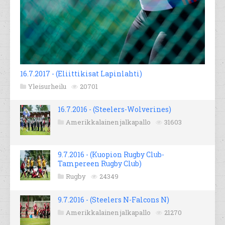
16.7.2017 - (Eliittikisat Lapinlahti)
Yleisurheilu
20701
16.7.2016 - (Steelers-Wolverines)
Amerikkalainen jalkapallo
31603
9.7.2016 - (Kuopion Rugby Club-
Tampereen Rugby Club)
Rugby
24349
9.7.2016 - (Steelers N-Falcons N)
Amerikkalainen jalkapallo
21270