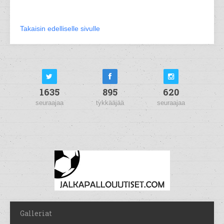
Takaisin edelliselle sivulle
1635
895
620
seuraajaa
tykkääjää
seuraajaa
Galleriat