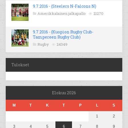
9.7.2016 - (Steelers N-Falcons N)
Amerikkalainen jalkapallo
21270
9.7.2016 - (Kuopion Rugby Club-
Tampereen Rugby Club)
Rugby
24349
Tulokset
Elokuu 2026
M
T
K
T
P
L
S
1
2
3
4
5
6
7
8
9