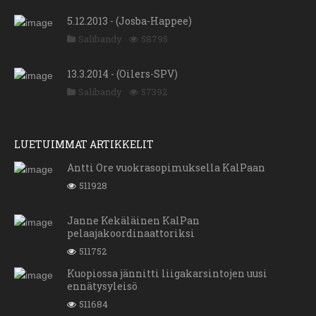
5.12.2013 - (Josba-Happee)
Salibandy
58795
13.3.2014 - (Oilers-SPV)
Salibandy
57392
LUETUIMMAT ARTIKKELIT
Antti Ore vuokrasopimuksella KalPaan
511928
Janne Kekäläinen KalPan
pelaajakoordinaattoriksi
511752
Kuopiossa jännitti liigakarsintojen uusi
ennätysyleisö
511684