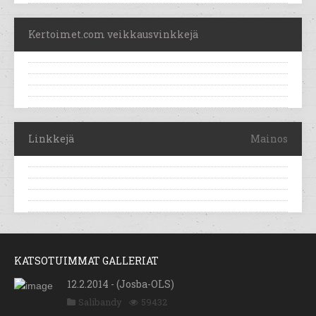
Kertoimet.com veikkausvinkkejä
Linkkejä
Mainos
KATSOTUIMMAT GALLERIAT
12.2.2014 - (Josba-OLS)
Salibandy
59432