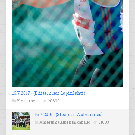
16.7.2017 - (Eliittikisat Lapinlahti)
Yleisurheilu
20698
16.7.2016 - (Steelers-Wolverines)
Amerikkalainen jalkapallo
31603