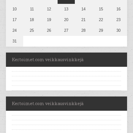
10
11
12
13
14
15
16
17
18
19
20
21
22
23
24
25
26
27
28
29
30
31
Kertoimet.com veikkausvinkkejä
Kertoimet.com veikkausvinkkejä