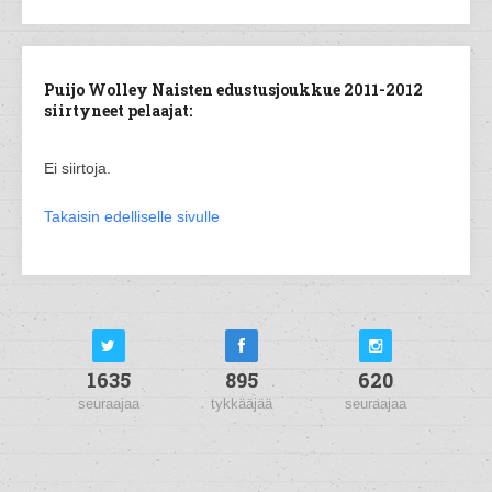
Puijo Wolley Naisten edustusjoukkue 2011-2012
siirtyneet pelaajat:
Ei siirtoja.
Takaisin edelliselle sivulle
1635
895
620
seuraajaa
tykkääjää
seuraajaa