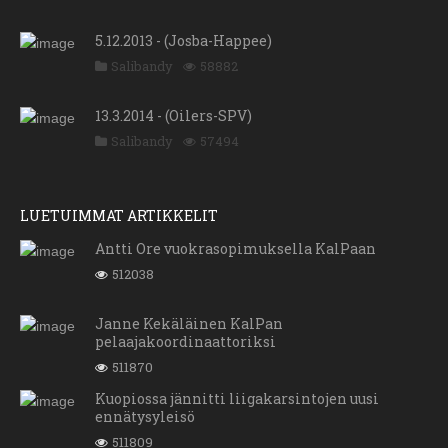
5.12.2013 - (Josba-Happee)
Salibandy
58882
13.3.2014 - (Oilers-SPV)
Salibandy
57494
LUETUIMMAT ARTIKKELIT
Antti Ore vuokrasopimuksella KalPaan
512038
Janne Kekäläinen KalPan
pelaajakoordinaattoriksi
511870
Kuopiossa jännitti liigakarsintojen uusi
ennätysyleisö
511809