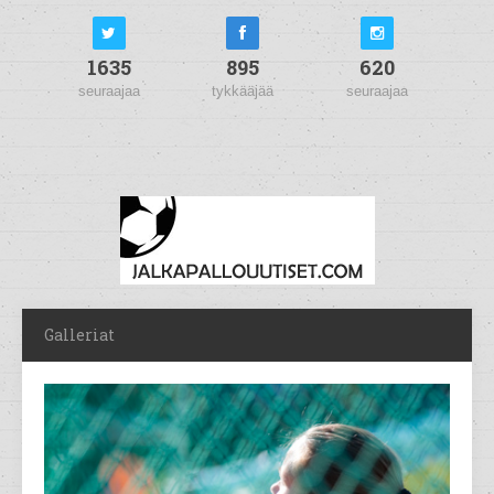
1635
895
620
seuraajaa
tykkääjää
seuraajaa
Galleriat