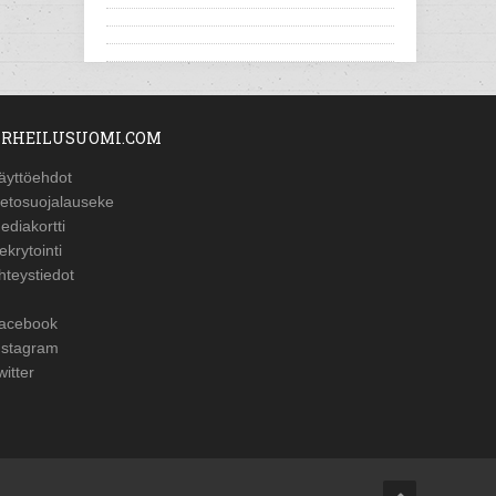
RHEILUSUOMI.COM
äyttöehdot
ietosuojalauseke
ediakortti
ekrytointi
hteystiedot
acebook
nstagram
witter