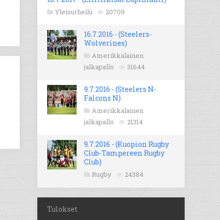
Yleisurheilu
20709
16.7.2016 - (Steelers-
Wolverines)
Amerikkalainen
jalkapallo
31644
9.7.2016 - (Steelers N-
Falcons N)
Amerikkalainen
jalkapallo
21314
9.7.2016 - (Kuopion Rugby
Club-Tampereen Rugby
Club)
Rugby
24384
Tulokset