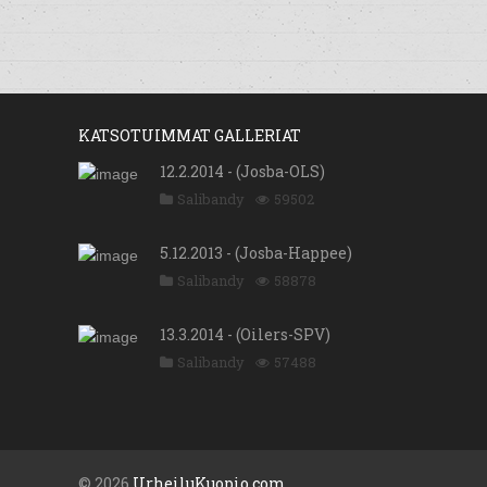
KATSOTUIMMAT GALLERIAT
12.2.2014 - (Josba-OLS)
Salibandy
59502
5.12.2013 - (Josba-Happee)
Salibandy
58878
13.3.2014 - (Oilers-SPV)
Salibandy
57488
© 2026
UrheiluKuopio.com
.