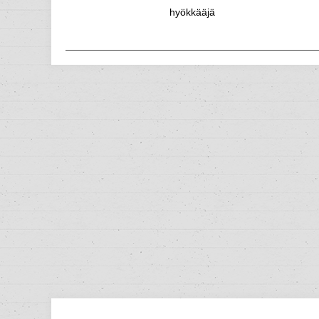
hyökkääjä