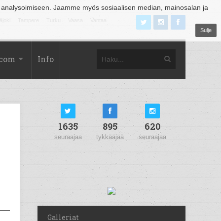
 analysoimiseen. Jaamme myös sosiaalisen median, mainosalan ja
äjoki
Tampere
Turku
Vaasa
Vantaa
Sulje
.com
Info
1635
895
620
seuraajaa
tykkääjää
seuraajaa
Galleriat