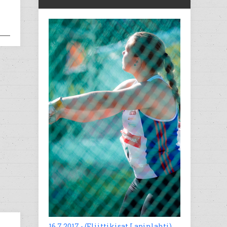
16.7.2017 - (Eliittikisat Lapinlahti)