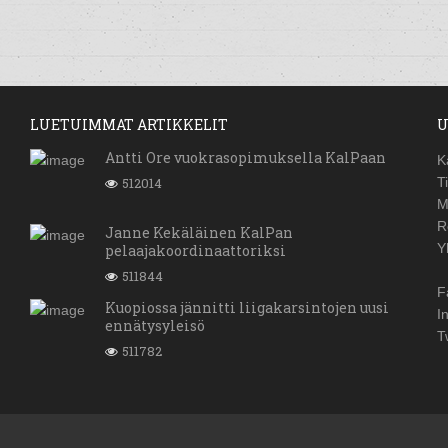
LUETUIMMAT ARTIKKELIT
U
Antti Ore vuokrasopimuksella KalPaan
K
512014
T
M
R
Janne Kekäläinen KalPan
Y
pelaajakoordinaattoriksi
511844
F
Kuopiossa jännitti liigakarsintojen uusi
I
ennätysyleisö
T
511782