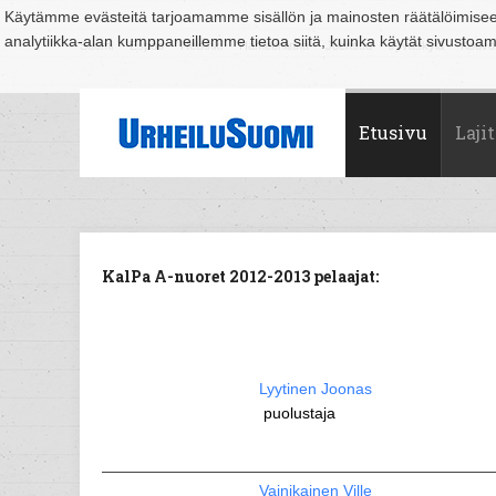
Käytämme evästeitä tarjoamamme sisällön ja mainosten räätälöimise
analytiikka-alan kumppaneillemme tietoa siitä, kuinka käytät sivusto
Suomi
Espoo
Helsinki
Hämeenlinna
Joensuu
Jyväskylä
Kouvo
Etusivu
Lajit
KalPa A-nuoret 2012-2013 pelaajat:
Lyytinen Joonas
puolustaja
Vainikainen Ville