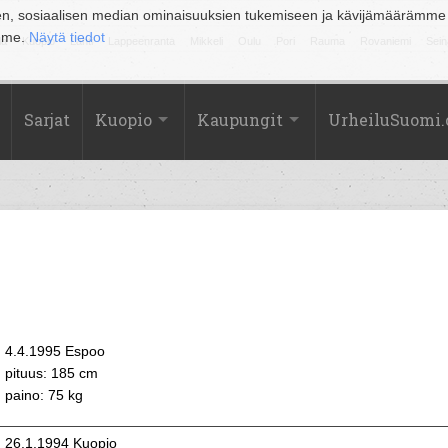
en, sosiaalisen median ominaisuuksien tukemiseen ja kävijämäärämme
amme.
Näytä tiedot
la
Kuopio
Lahti
Lappeenranta
Mikkeli
Oulu
Pori
Rauma
Rovaniemi
Sein
Sarjat
Kuopio
Kaupungit
UrheiluSuomi
4.4.1995 Espoo
pituus: 185 cm
paino: 75 kg
26.1.1994 Kuopio