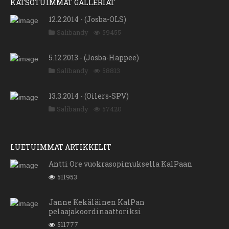
KATSOTUIMMAT GALLERIAT
12.2.2014 - (Josba-OLS)
Salibandy
59455
5.12.2013 - (Josba-Happee)
Salibandy
58813
13.3.2014 - (Oilers-SPV)
Salibandy
57420
LUETUIMMAT ARTIKKELIT
Antti Ore vuokrasopimuksella KalPaan
511953
Janne Kekäläinen KalPan
pelaajakoordinaattoriksi
511777