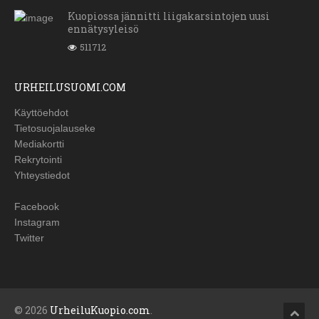
Kuopiossa jännitti liigakarsintojen uusi
ennätysyleisö
511712
URHEILUSUOMI.COM
Käyttöehdot
Tietosuojalauseke
Mediakortti
Rekrytointi
Yhteystiedot
Facebook
Instagram
Twitter
© 2026
UrheiluKuopio.com
.