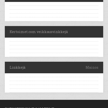
Kertoimet.com veikkausvinkkejä
Linkkejä
Mainos