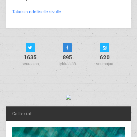
Takaisin edelliselle sivulle
1635
895
620
seuraajaa
tykkääjää
seuraajaa
Galleriat