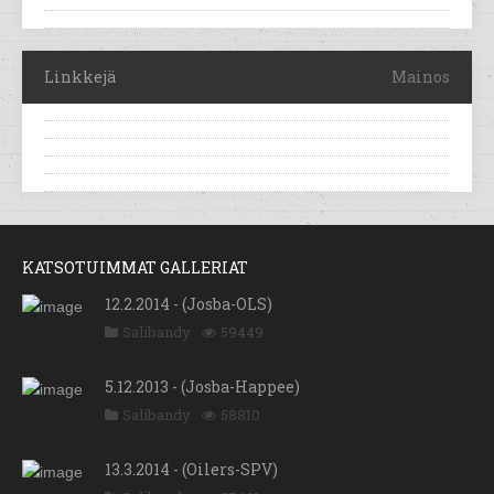
Linkkejä
Mainos
KATSOTUIMMAT GALLERIAT
12.2.2014 - (Josba-OLS)
Salibandy
59449
5.12.2013 - (Josba-Happee)
Salibandy
58810
13.3.2014 - (Oilers-SPV)