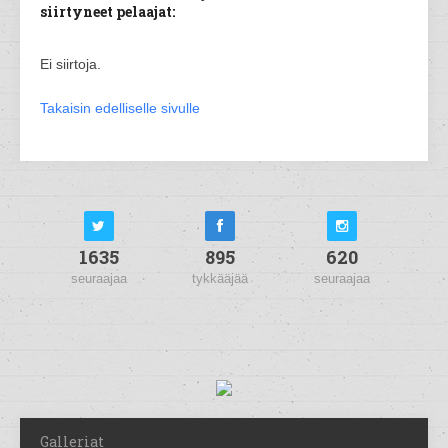
siirtyneet pelaajat:
Ei siirtoja.
Takaisin edelliselle sivulle
1635
895
620
seuraajaa
tykkääjää
seuraajaa
Galleriat