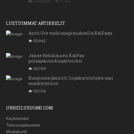
Salibandy
57401
LUETUIMMAT ARTIKKELIT
Antti Ore vuokrasopimuksella KalPaan
511942
Janne Kekäläinen KalPan
pelaajakoordinaattoriksi
511769
Kuopiossa jännitti liigakarsintojen uusi
ennätysyleisö
511704
URHEILUSUOMI.COM
Käyttöehdot
Tietosuojalauseke
Mediakortti