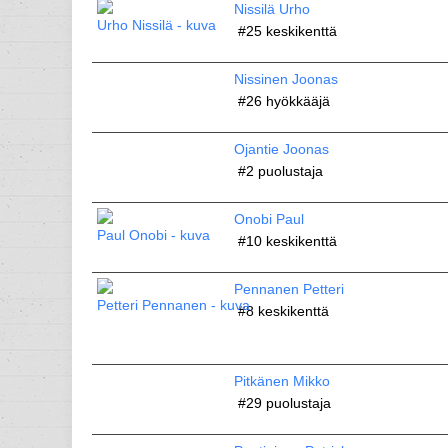
Nissilä Urho
#25
keskikenttä
Nissinen Joonas
#26
hyökkääjä
Ojantie Joonas
#2
puolustaja
Onobi Paul
#10
keskikenttä
Pennanen Petteri
#8
keskikenttä
Pitkänen Mikko
#29
puolustaja