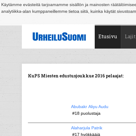
Käytämme evästeitä tarjoamamme sisällön ja mainosten räätälöimise
analytiikka-alan kumppaneillemme tietoa siitä, kuinka käytät sivusto
Suomi
Espoo
Helsinki
Hämeenlinna
Joensuu
Jyväskylä
Kouvo
Etusivu
Lajit
KuPS Miesten edustusjoukkue 2016 pelaajat:
Abubakr Aliyu Audu
#18
puolustaja
Alaharjula Patrik
#17
hyökkääjä