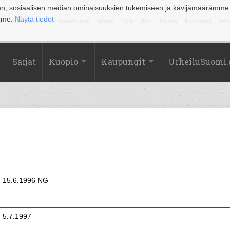
en, sosiaalisen median ominaisuuksien tukemiseen ja kävijämäärämme
amme.
Näytä tiedot
la
Kuopio
Lahti
Lappeenranta
Mikkeli
Oulu
Pori
Rauma
Rovaniemi
Sein
Sarjat
Kuopio
Kaupungit
UrheiluSuomi
15.6.1996 NG
5.7.1997