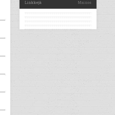
Linkkejä
Mainos