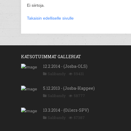
Ei siirtoja.
Takaisin edelliselle sivulle
KATSOTUIMMAT GALLERIAT
12.2.2014 - (Josba-OLS)
Salibandy
59431
5.12.2013 - (Josba-Happee)
Salibandy
58777
13.3.2014 - (Oilers-SPV)
Salibandy
57387