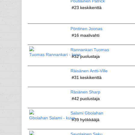
Poutiainen Patrick
#23
keskikenttä
Pöntinen Joonas
#16
maalivahti
Rannankari Tuomas
#32
puolustaja
Räisänen Antti-Ville
#31
keskikenttä
Räsänen Sharp
#42
puolustaja
Salami Gbolahan
#39
hyökkääjä
Savolainen Saku