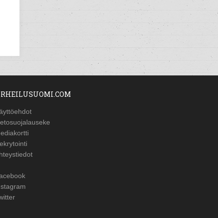
RHEILUSUOMI.COM
äyttöehdot
ietosuojalauseke
ediakortti
ekrytointi
hteystiedot
acebook
nstagram
witter