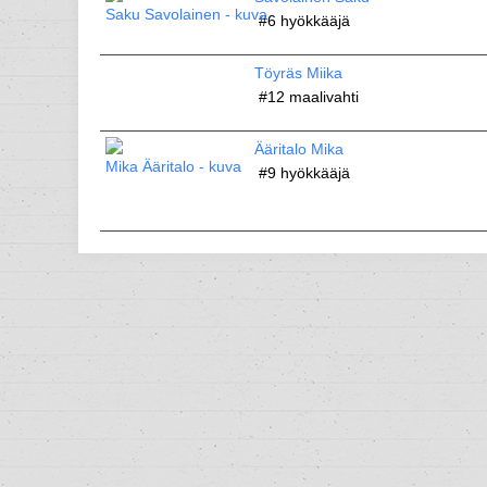
#6
hyökkääjä
Töyräs Miika
#12
maalivahti
Ääritalo Mika
#9
hyökkääjä