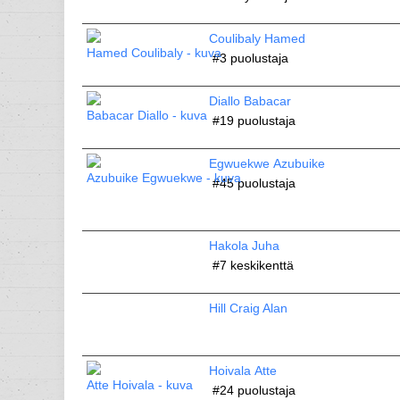
Coulibaly Hamed
#3
puolustaja
Diallo Babacar
#19
puolustaja
Egwuekwe Azubuike
#45
puolustaja
Hakola Juha
#7
keskikenttä
Hill Craig Alan
Hoivala Atte
#24
puolustaja