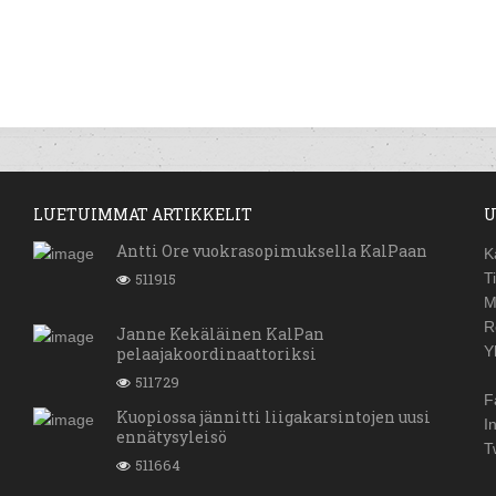
LUETUIMMAT ARTIKKELIT
U
Antti Ore vuokrasopimuksella KalPaan
K
511915
T
M
R
Janne Kekäläinen KalPan
Y
pelaajakoordinaattoriksi
511729
F
Kuopiossa jännitti liigakarsintojen uusi
I
ennätysyleisö
T
511664