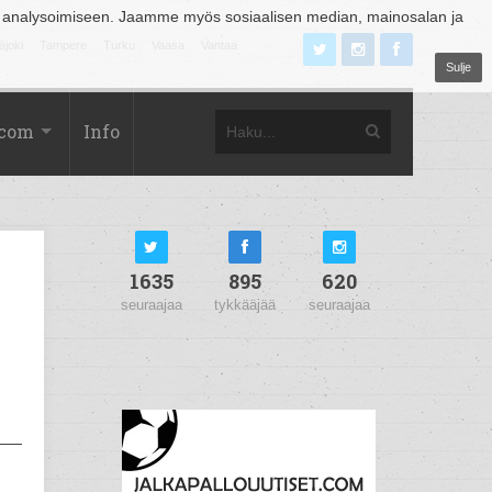
 analysoimiseen. Jaamme myös sosiaalisen median, mainosalan ja
äjoki
Tampere
Turku
Vaasa
Vantaa
Sulje
.com
Info
1635
895
620
seuraajaa
tykkääjää
seuraajaa