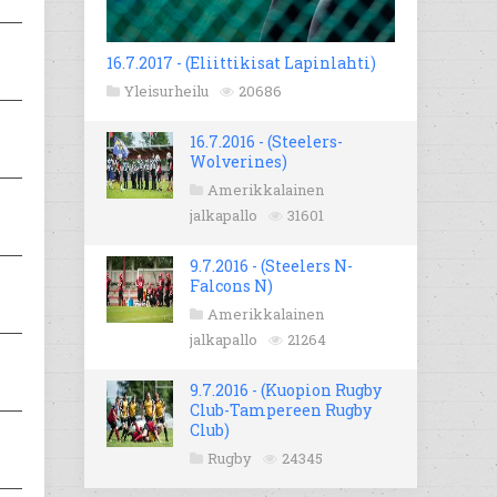
16.7.2017 - (Eliittikisat Lapinlahti)
Yleisurheilu
20686
16.7.2016 - (Steelers-
Wolverines)
Amerikkalainen
jalkapallo
31601
9.7.2016 - (Steelers N-
Falcons N)
Amerikkalainen
jalkapallo
21264
9.7.2016 - (Kuopion Rugby
Club-Tampereen Rugby
Club)
Rugby
24345