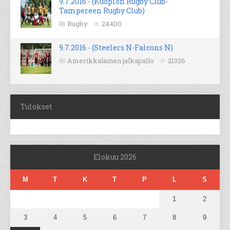
9.7.2016 - (Kuopion Rugby Club-
Tampereen Rugby Club)
Rugby
24400
9.7.2016 - (Steelers N-Falcons N)
Amerikkalainen jalkapallo
21326
Tulokset
Elokuu 2026
M
T
K
T
P
L
S
1
2
3
4
5
6
7
8
9