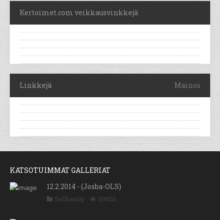
Kertoimet.com veikkausvinkkejä
Linkkejä
Mainos
KATSOTUIMMAT GALLERIAT
12.2.2014 - (Josba-OLS)
Salibandy
59520