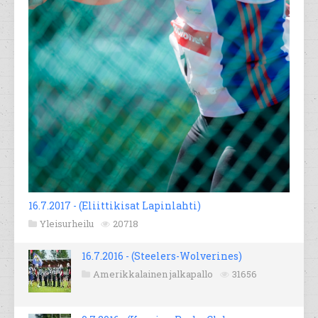
16.7.2017 - (Eliittikisat Lapinlahti)
Yleisurheilu
20718
16.7.2016 - (Steelers-Wolverines)
Amerikkalainen jalkapallo
31656