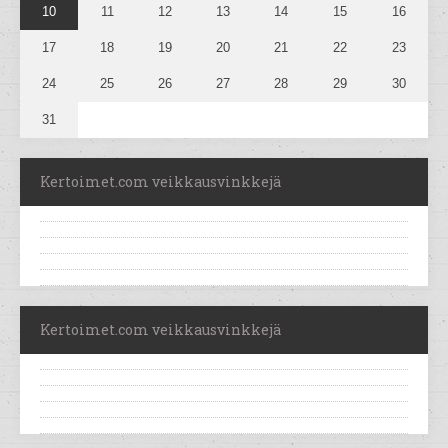
10
11
12
13
14
15
16
17
18
19
20
21
22
23
24
25
26
27
28
29
30
31
Kertoimet.com veikkausvinkkejä
Kertoimet.com veikkausvinkkejä