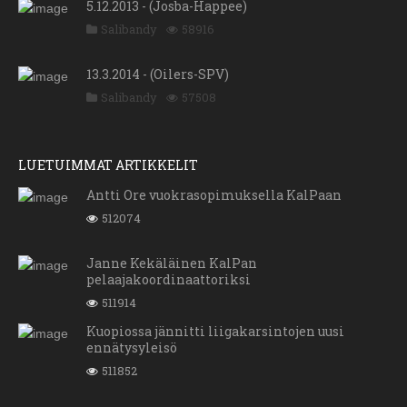
5.12.2013 - (Josba-Happee)
Salibandy
58916
13.3.2014 - (Oilers-SPV)
Salibandy
57508
LUETUIMMAT ARTIKKELIT
Antti Ore vuokrasopimuksella KalPaan
512074
Janne Kekäläinen KalPan
pelaajakoordinaattoriksi
511914
Kuopiossa jännitti liigakarsintojen uusi
ennätysyleisö
511852