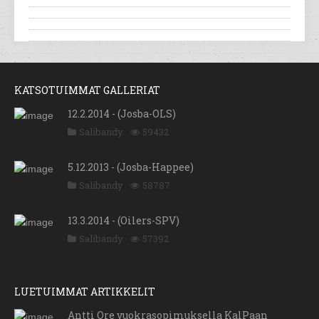
KATSOTUIMMAT GALLERIAT
12.2.2014 - (Josba-OLS)
Salibandy
59432
5.12.2013 - (Josba-Happee)
Salibandy
58787
13.3.2014 - (Oilers-SPV)
Salibandy
57392
LUETUIMMAT ARTIKKELIT
Antti Ore vuokrasopimuksella KalPaan