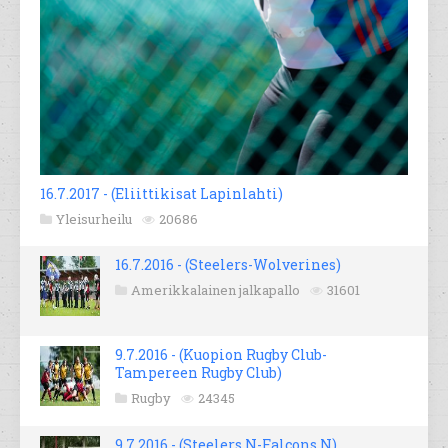
16.7.2017 - (Eliittikisat Lapinlahti)
Yleisurheilu
20686
16.7.2016 - (Steelers-Wolverines)
Amerikkalainen jalkapallo
31601
9.7.2016 - (Kuopion Rugby Club-
Tampereen Rugby Club)
Rugby
24345
9.7.2016 - (Steelers N-Falcons N)