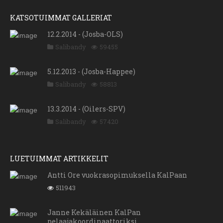
KATSOTUIMMAT GALLERIAT
12.2.2014 - (Josba-OLS)
Salibandy
59455
5.12.2013 - (Josba-Happee)
Salibandy
58813
13.3.2014 - (Oilers-SPV)
Salibandy
57420
LUETUIMMAT ARTIKKELIT
Antti Ore vuokrasopimuksella KalPaan
511943
Janne Kekäläinen KalPan
pelaajakoordinaattoriksi