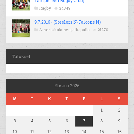
Tampereen Rugby Club)
Rugby
24349
9.7.2016 - (Steelers N-Falcons N)
Amerikkalainen jalkapallo
21270
Tulokset
Elokuu 2026
M
T
K
T
P
L
S
1
2
3
4
5
6
7
8
9
10
11
12
13
14
15
16