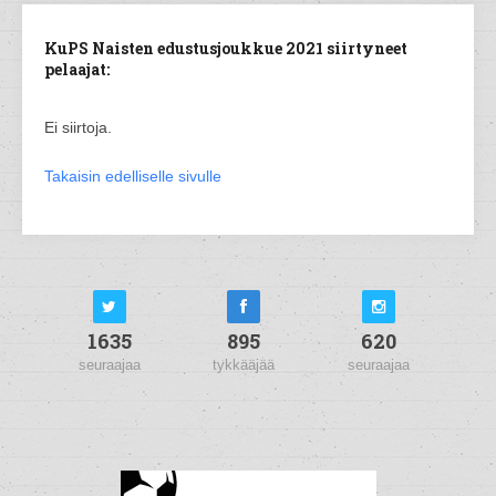
KuPS Naisten edustusjoukkue 2021 siirtyneet
pelaajat:
Ei siirtoja.
Takaisin edelliselle sivulle
1635
895
620
seuraajaa
tykkääjää
seuraajaa