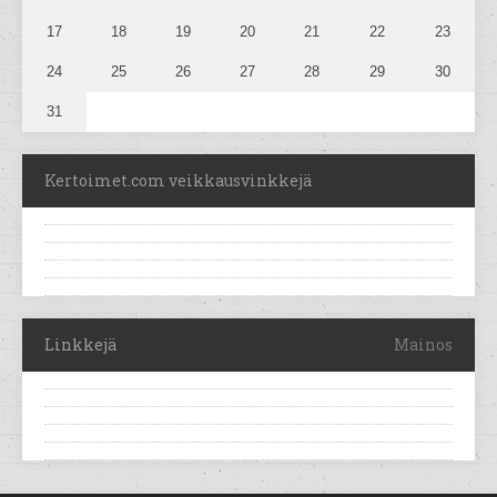
17
18
19
20
21
22
23
24
25
26
27
28
29
30
31
Kertoimet.com veikkausvinkkejä
Linkkejä
Mainos