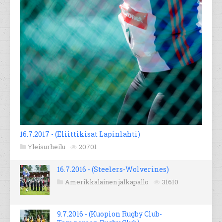
16.7.2017 - (Eliittikisat Lapinlahti)
Yleisurheilu
20701
16.7.2016 - (Steelers-Wolverines)
Amerikkalainen jalkapallo
31610
9.7.2016 - (Kuopion Rugby Club-