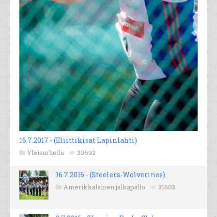
16.7.2017 - (Eliittikisat Lapinlahti)
Yleisurheilu
20692
16.7.2016 - (Steelers-Wolverines)
Amerikkalainen jalkapallo
31603