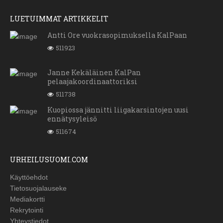
LUETUIMMAT ARTIKKELIT
Antti Ore vuokrasopimuksella KalPaan
511923
Janne Kekäläinen KalPan
pelaajakoordinaattoriksi
511738
Kuopiossa jännitti liigakarsintojen uusi
ennätysyleisö
511674
URHEILUSUOMI.COM
Käyttöehdot
Tietosuojalauseke
Mediakortti
Rekrytointi
Yhteystiedot