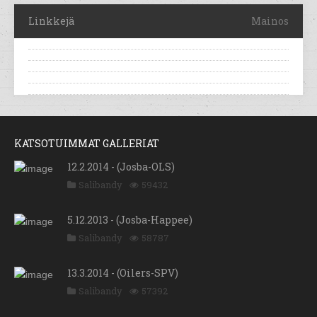
Linkkejä
Mainos
KATSOTUIMMAT GALLERIAT
12.2.2014 - (Josba-OLS)
Salibandy
59432
5.12.2013 - (Josba-Happee)
Salibandy
58787
13.3.2014 - (Oilers-SPV)
Salibandy
57392