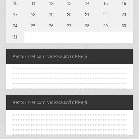
10
11
12
13
14
15
16
17
18
19
20
21
22
23
24
25
26
27
28
29
30
31
Kertoimet.com veikkausvinkkejä
Kertoimet.com veikkausvinkkejä