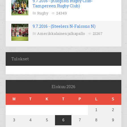
9.7.2016 - (Kuopion Rugby Club-
Tampereen Rugby Club)
Rugby
24349
9.7.2016 - (Steelers N-Falcons N)
Amerikkalainen jalkapallo
21267
Tulokset
Elokuu 2026
M
T
K
T
P
L
S
1
2
3
4
5
6
7
8
9