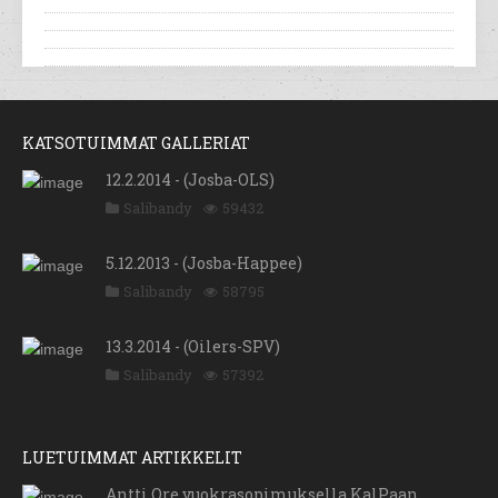
KATSOTUIMMAT GALLERIAT
12.2.2014 - (Josba-OLS)
Salibandy
59432
5.12.2013 - (Josba-Happee)
Salibandy
58795
13.3.2014 - (Oilers-SPV)
Salibandy
57392
LUETUIMMAT ARTIKKELIT
Antti Ore vuokrasopimuksella KalPaan