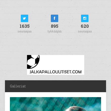
1635
895
620
seuraajaa
tykkääjää
seuraajaa
Galleriat