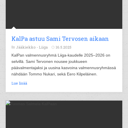
KalPa astuu Sami Tervosen aikaan
Jääkiekko -
Liiga
16.5.2025
KalPan valmennusryhmä Liiga-kaudelle 2025–2026 on
selvillä. Sami Tervonen nousee joukkueen
päävalmentajaksi ja uusina kasvoina valmennusryhmässä
nähdään Tommo Nukari, sekä Eero Kilpeläinen.
Lue lisää