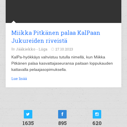
Miikka Pitkänen palaa KalPaan
Jukureiden riveistä
Jääkiekko -
Liiga
27.10.2023
KalPa-hyökkäys vahvistuu tutulla nimellä, kun Miikka
Pitkänen palaa kasvattajaseuransa paitaan loppukauden
kattavalla pelaajasopimuksella.
Lue lisää
1635
895
620