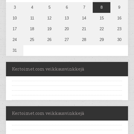
3
4
5
6
7
8
9
10
11
12
13
14
15
16
17
18
19
20
21
22
23
24
25
26
27
28
29
30
31
Kertoimet.com veikkausvinkkejä
Kertoimet.com veikkausvinkkejä