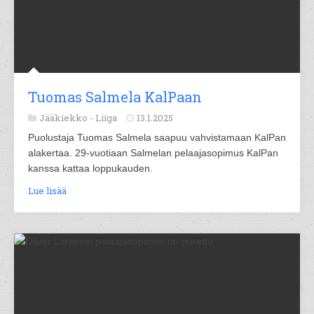
Tuomas Salmela KalPaan
Jääkiekko -
Liiga
13.1.2025
Puolustaja Tuomas Salmela saapuu vahvistamaan KalPan
alakertaa. 29-vuotiaan Salmelan pelaajasopimus KalPan
kanssa kattaa loppukauden.
Lue lisää