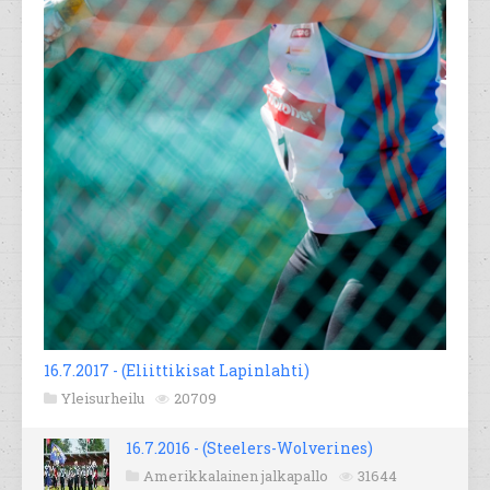
16.7.2017 - (Eliittikisat Lapinlahti)
Yleisurheilu
20709
16.7.2016 - (Steelers-Wolverines)
Amerikkalainen jalkapallo
31644