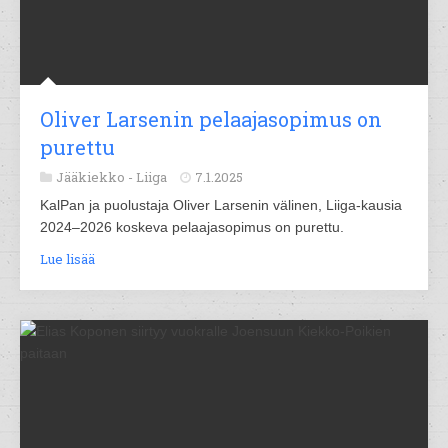
Oliver Larsenin pelaajasopimus on
purettu
Jääkiekko -
Liiga
7.1.2025
KalPan ja puolustaja Oliver Larsenin välinen, Liiga-kausia
2024–2026 koskeva pelaajasopimus on purettu.
Lue lisää