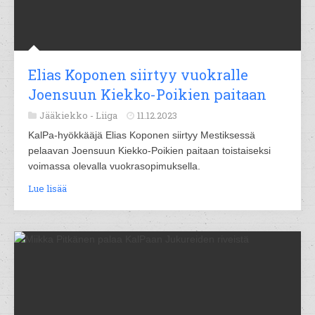
Elias Koponen siirtyy vuokralle
Joensuun Kiekko-Poikien paitaan
Jääkiekko -
Liiga
11.12.2023
KalPa-hyökkääjä Elias Koponen siirtyy Mestiksessä
pelaavan Joensuun Kiekko-Poikien paitaan toistaiseksi
voimassa olevalla vuokrasopimuksella.
Lue lisää