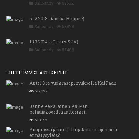
Salibandy
59502
5.12.2013 - (Josba-Happee)
Salibandy
58878
13.3.2014 - (Oilers-SPV)
Salibandy
57488
LUETUIMMAT ARTIKKELIT
Antti Ore vuokrasopimuksella KalPaan
512027
Janne Kekäläinen KalPan
pelaajakoordinaattoriksi
511858
Kuopiossa jännitti liigakarsintojen uusi
ennätysyleisö