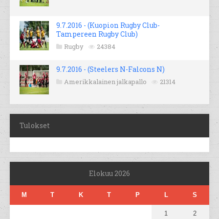
9.7.2016 - (Kuopion Rugby Club-
Tampereen Rugby Club)
Rugby
24384
9.7.2016 - (Steelers N-Falcons N)
Amerikkalainen jalkapallo
21314
Tulokset
Elokuu 2026
M
T
K
T
P
L
S
1
2