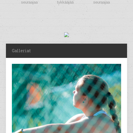
seuraajaa
tykkääjää
seuraajaa
Galleriat