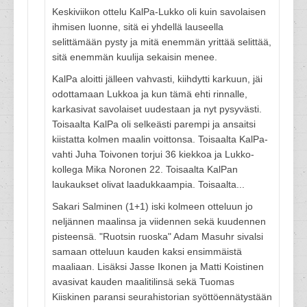
Keskiviikon ottelu KalPa-Lukko oli kuin savolaisen
ihmisen luonne, sitä ei yhdellä lauseella
selittämään pysty ja mitä enemmän yrittää selittää,
sitä enemmän kuulija sekaisin menee.
KalPa aloitti jälleen vahvasti, kiihdytti karkuun, jäi
odottamaan Lukkoa ja kun tämä ehti rinnalle,
karkasivat savolaiset uudestaan ja nyt pysyvästi.
Toisaalta KalPa oli selkeästi parempi ja ansaitsi
kiistatta kolmen maalin voittonsa. Toisaalta KalPa-
vahti Juha Toivonen torjui 36 kiekkoa ja Lukko-
kollega Mika Noronen 22. Toisaalta KalPan
laukaukset olivat laadukkaampia. Toisaalta...
Sakari Salminen (1+1) iski kolmeen otteluun jo
neljännen maalinsa ja viidennen sekä kuudennen
pisteensä. "Ruotsin ruoska" Adam Masuhr sivalsi
samaan otteluun kauden kaksi ensimmäistä
maaliaan. Lisäksi Jasse Ikonen ja Matti Koistinen
avasivat kauden maalitilinsä sekä Tuomas
Kiiskinen paransi seurahistorian syöttöennätystään