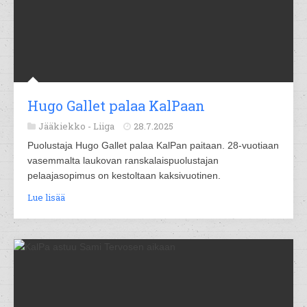
Hugo Gallet palaa KalPaan
Jääkiekko -
Liiga
28.7.2025
Puolustaja Hugo Gallet palaa KalPan paitaan. 28-vuotiaan
vasemmalta laukovan ranskalaispuolustajan
pelaajasopimus on kestoltaan kaksivuotinen.
Lue lisää