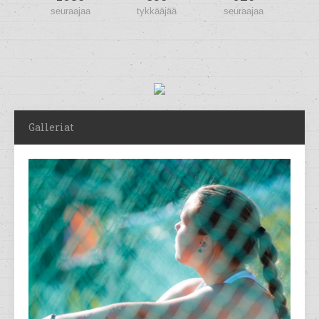
seuraajaa
tykkääjää
seuraajaa
Galleriat