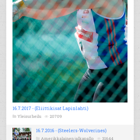
16.7.2017 - (Eliittikisat Lapinlahti)
Yleisurheilu
20709
16.7.2016 - (Steelers-Wolverines)
Amerikkalainen jalkapallo
31644