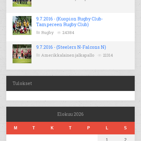
9.7.2016 - (Kuopion Rugby Club-
Tampereen Rugby Club)
Rugby
24384
9.7.2016 - (Steelers N-Falcons N)
Amerikkalainen jalkapallo
21314
Tulokset
Elokuu 2026
M
T
K
T
P
L
S
1
2