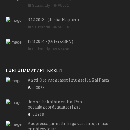
Salibandy
59502
5.12.2013 - (Josba-Happee)
Salibandy
58878
13.3.2014 - (Oilers-SPV)
Salibandy
57488
LUETUIMMAT ARTIKKELIT
Antti Ore vuokrasopimuksella KalPaan
512028
Janne Kekäläinen KalPan
pelaajakoordinaattoriksi
511859
Kuopiossa jännitti liigakarsintojen uusi
ennätysyleisö