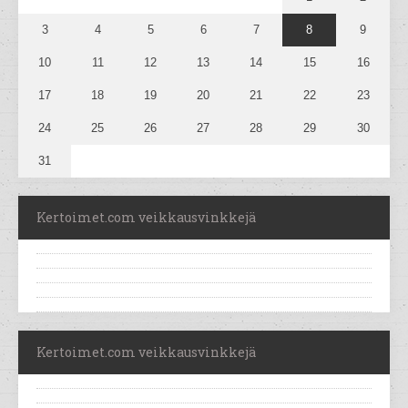
3
4
5
6
7
8
9
10
11
12
13
14
15
16
17
18
19
20
21
22
23
24
25
26
27
28
29
30
31
Kertoimet.com veikkausvinkkejä
Kertoimet.com veikkausvinkkejä