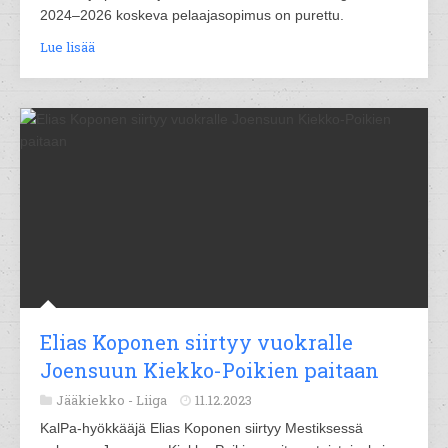
2024–2026 koskeva pelaajasopimus on purettu.
Lue lisää
Elias Koponen siirtyy vuokralle
Joensuun Kiekko-Poikien paitaan
Jääkiekko -
Liiga
11.12.2023
KalPa-hyökkääjä Elias Koponen siirtyy Mestiksessä