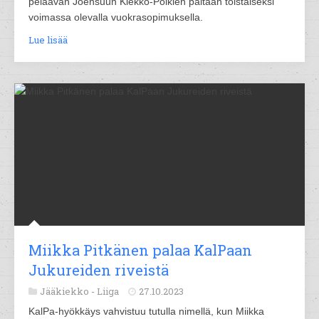
pelaavan Joensuun Kiekko-Poikien paitaan toistaiseksi
voimassa olevalla vuokrasopimuksella.
Lue lisää
Miikka Pitkänen palaa KalPaan
Jukureiden riveistä
Jääkiekko -
Liiga
27.10.2023
KalPa-hyökkäys vahvistuu tutulla nimellä, kun Miikka