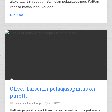
alakertaa. 29-vuotiaan Salmelan pelaajasopimus KalPan
kanssa kattaa loppukauden.
Lue lisää
Oliver Larsenin pelaajasopimus on
purettu
Jääkiekko -
Liiga
7.1.2025
KalPan ja puolustaja Oliver Larsenin välinen, Liiga-kausia