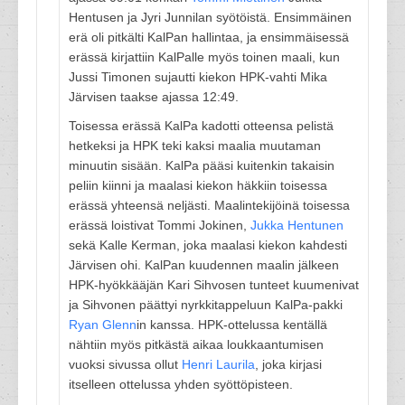
Hentusen ja Jyri Junnilan syötöistä. Ensimmäinen
erä oli pitkälti KalPan hallintaa, ja ensimmäisessä
erässä kirjattiin KalPalle myös toinen maali, kun
Jussi Timonen sujautti kiekon HPK-vahti Mika
Järvisen taakse ajassa 12:49.
Toisessa erässä KalPa kadotti otteensa pelistä
hetkeksi ja HPK teki kaksi maalia muutaman
minuutin sisään. KalPa pääsi kuitenkin takaisin
peliin kiinni ja maalasi kiekon häkkiin toisessa
erässä yhteensä neljästi. Maalintekijöinä toisessa
erässä loistivat Tommi Jokinen,
Jukka Hentunen
sekä Kalle Kerman, joka maalasi kiekon kahdesti
Järvisen ohi. KalPan kuudennen maalin jälkeen
HPK-hyökkääjän Kari Sihvosen tunteet kuumenivat
ja Sihvonen päättyi nyrkkitappeluun KalPa-pakki
Ryan Glenn
in kanssa. HPK-ottelussa kentällä
nähtiin myös pitkästä aikaa loukkaantumisen
vuoksi sivussa ollut
Henri Laurila
, joka kirjasi
itselleen ottelussa yhden syöttöpisteen.