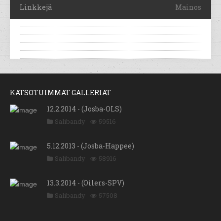
Linkkejä
Mainos
KATSOTUIMMAT GALLERIAT
12.2.2014 - (Josba-OLS)
Salibandy
59516
5.12.2013 - (Josba-Happee)
Salibandy
58916
13.3.2014 - (Oilers-SPV)
Salibandy
57508