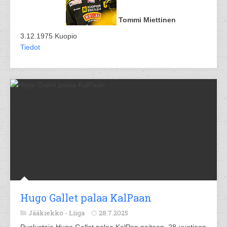
Tommi Miettinen
3.12.1975 Kuopio
Tiedot
Hugo Gallet palaa KalPaan
Jääkiekko -
Liiga
28.7.2025
Puolustaja Hugo Gallet palaa KalPan paitaan. 28-vuotiaan