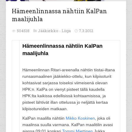
Hämeenlinnassa nähtiin KalPan
maalijuhla
504518
Jääkiekko -
Liiga
7.3.2012
Hämeenlinnassa nähtiin KalPan
maalijuhla
Hämeenlinnan Ritari-areenalla nähtiin tiistai-iltana
runsasmaalinen jääkiekko-ottelu, kun kilpisoturit
kohtasivat sarjassa toiseksi viimeisenä olevan
HPK:n. KalPa on vienyt pisteet tällä kaudella
HPK:lta kaikissa edellisissä kohtaamisissa, ja
pisteet lähtivät illan ottelussa jo neljättä kertaa
kilpisotureiden matkaan.
KalPan maalilla nähtiin
Mikko Koskinen
, joka oli
maalinsa suulla varmana. KalPan maalitilin avasi
ajassa 09:01 konkari
Tommi Miettinen
Jukka