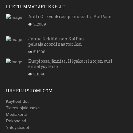
LUETUIMMAT ARTIKKELIT
Antti Ore vuokrasopimuksella KalPaan
512069
Janne Kekäläinen KalPan
pelaajakoordinaattoriksi
511908
Kuopiossa jännitti liigakarsintojen uusi
ennätysyleisö
511840
URHEILUSUOMI.COM
Käyttöehdot
Tietosuojalauseke
Mediakortti
Rekrytointi
Yhteystiedot