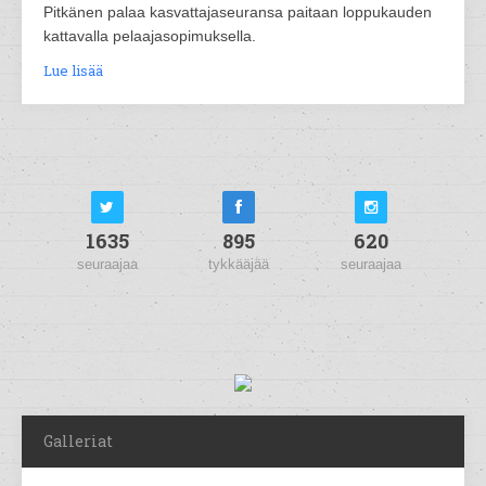
Pitkänen palaa kasvattajaseuransa paitaan loppukauden
kattavalla pelaajasopimuksella.
Lue lisää
1635
895
620
seuraajaa
tykkääjää
seuraajaa
Galleriat