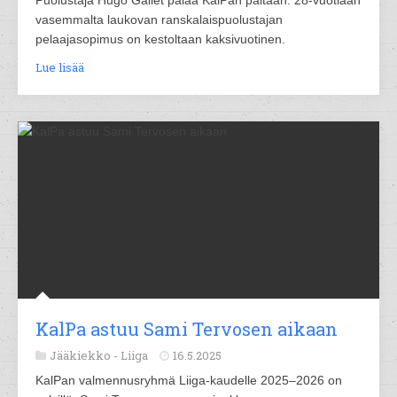
vasemmalta laukovan ranskalaispuolustajan
pelaajasopimus on kestoltaan kaksivuotinen.
Lue lisää
KalPa astuu Sami Tervosen aikaan
Jääkiekko -
Liiga
16.5.2025
KalPan valmennusryhmä Liiga-kaudelle 2025–2026 on