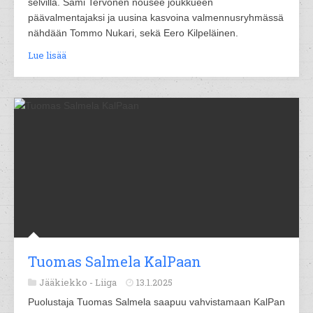
selvillä. Sami Tervonen nousee joukkueen
päävalmentajaksi ja uusina kasvoina valmennusryhmässä
nähdään Tommo Nukari, sekä Eero Kilpeläinen.
Lue lisää
Tuomas Salmela KalPaan
Jääkiekko -
Liiga
13.1.2025
Puolustaja Tuomas Salmela saapuu vahvistamaan KalPan