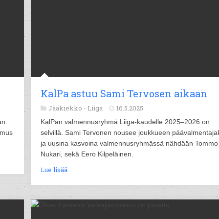
KalPa astuu Sami Tervosen aikaan
Jääkiekko -
Liiga
16.5.2025
an
KalPan valmennusryhmä Liiga-kaudelle 2025–2026 on
imus
selvillä. Sami Tervonen nousee joukkueen päävalmentaja
ja uusina kasvoina valmennusryhmässä nähdään Tommo
Nukari, sekä Eero Kilpeläinen.
Lue lisää