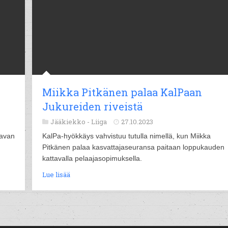
Miikka Pitkänen palaa KalPaan
Jukureiden riveistä
Jääkiekko -
Liiga
27.10.2023
aavan
KalPa-hyökkäys vahvistuu tutulla nimellä, kun Miikka
Pitkänen palaa kasvattajaseuransa paitaan loppukauden
kattavalla pelaajasopimuksella.
Lue lisää