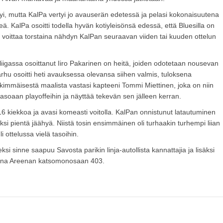
i, mutta KalPa vertyi jo avauserän edetessä ja pelasi kokonaisuutena
keä. KalPa osoitti todella hyvän kotiyleisönsä edessä, että Bluesilla on
ä voittaa torstaina nähdyn KalPan seuraavan viiden tai kuuden ottelun
liigassa osoittanut Iiro Pakarinen on heitä, joiden odotetaan nousevan
rhu osoitti heti avauksessa olevansa siihen valmis, tuloksena
skimmäisestä maalista vastasi kapteeni Tommi Miettinen, joka on niin
soaan playoffeihin ja näyttää tekevän sen jälleen kerran.
 16 kiekkoa ja avasi komeasti voitolla. KalPan onnistunut latautuminen
si pientä jäähyä. Niistä tosin ensimmäinen oli turhaakin turhempi liian
i ottelussa vielä tasoihin.
si sinne saapuu Savosta parikin linja-autollista kannattajia ja lisäksi
rona Areenan katsomonosaan 403.