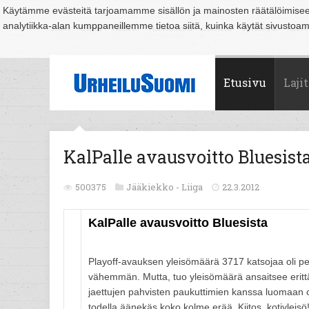
Käytämme evästeitä tarjoamamme sisällön ja mainosten räätälöimise
analytiikka-alan kumppaneillemme tietoa siitä, kuinka käytät sivusto
Suomi
Espoo
Helsinki
Hämeenlinna
Joensuu
Jyväskylä
Kouvo
Etusivu
Lajit
KalPalle avausvoitto Bluesist
500375
Jääkiekko -
Liiga
22.3.2012
KalPalle avausvoitto Bluesista
Playoff-avauksen yleisömäärä 3717 katsojaa oli pett
vähemmän. Mutta, tuo yleisömäärä ansaitsee erittäi
jaettujen pahvisten paukuttimien kanssa luomaan ott
todella äänekäs koko kolme erää. Kiitos, kotiylei