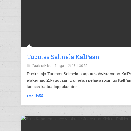
Tuomas Salmela KalPaan
Jääkiekko -
Liiga
13.1.2025
Puolustaja Tuomas Salmela saapuu vahvistamaan KalP
alakertaa. 29-vuotiaan Salmelan pelaajasopimus KalPa
kanssa kattaa loppukauden.
Lue lisää