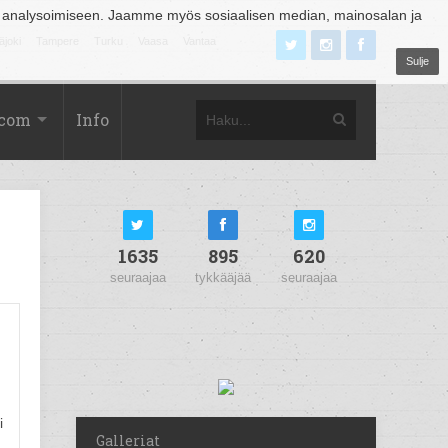
 analysoimiseen. Jaamme myös sosiaalisen median, mainosalan ja
äjoki
Tampere
Turku
Vaasa
Vantaa
Sulje
.com
Info
1635
895
620
seuraajaa
tykkääjää
seuraajaa
i
Galleriat