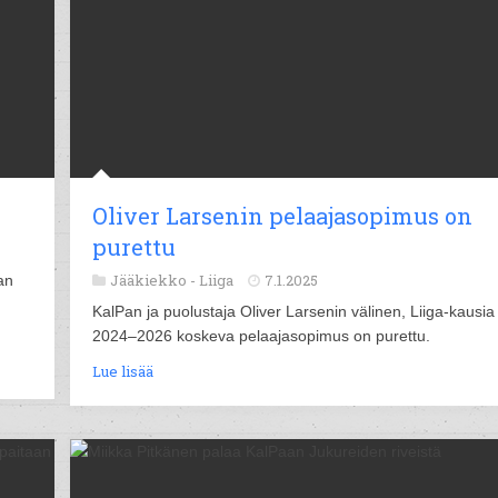
Oliver Larsenin pelaajasopimus on
purettu
Jääkiekko -
Liiga
7.1.2025
an
n
KalPan ja puolustaja Oliver Larsenin välinen, Liiga-kausia
2024–2026 koskeva pelaajasopimus on purettu.
Lue lisää