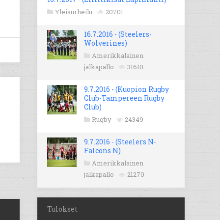
Yleisurheilu
20701
16.7.2016 - (Steelers-
Wolverines)
Amerikkalainen
jalkapallo
31610
9.7.2016 - (Kuopion Rugby
Club-Tampereen Rugby
Club)
Rugby
24349
9.7.2016 - (Steelers N-
Falcons N)
Amerikkalainen
jalkapallo
21270
Tulokset