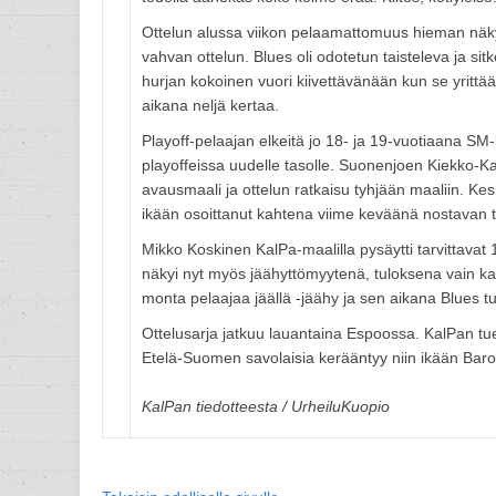
Ottelun alussa viikon pelaamattomuus hieman näky
vahvan ottelun. Blues oli odotetun taisteleva ja sit
hurjan kokoinen vuori kiivettävänään kun se yrittä
aikana neljä kertaa.
Playoff-pelaajan elkeitä jo 18- ja 19-vuotiaana SM-
playoffeissa uudelle tasolle. Suonenjoen Kiekko-Ka
avausmaali ja ottelun ratkaisu tyhjään maaliin. Ke
ikään osoittanut kahtena viime keväänä nostavan ta
Mikko Koskinen KalPa-maalilla pysäytti tarvittavat
näkyi nyt myös jäähyttömyytenä, tuloksena vain kak
monta pelaajaa jäällä -jäähy ja sen aikana Blues tul
Ottelusarja jatkuu lauantaina Espoossa. KalPan tuek
Etelä-Suomen savolaisia kerääntyy niin ikään Ba
KalPan tiedotteesta / UrheiluKuopio