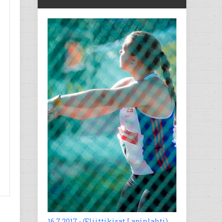
16.7.2017 - (Eliittikisat Lapinlahti)