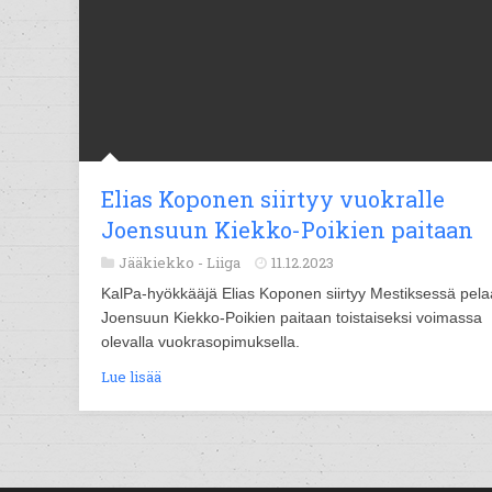
Elias Koponen siirtyy vuokralle
Joensuun Kiekko-Poikien paitaan
Jääkiekko -
Liiga
11.12.2023
KalPa-hyökkääjä Elias Koponen siirtyy Mestiksessä pel
Joensuun Kiekko-Poikien paitaan toistaiseksi voimassa
olevalla vuokrasopimuksella.
Lue lisää