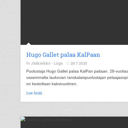
Hugo Gallet palaa KalPaan
Jääkiekko -
Liiga
28.7.2025
Puolustaja Hugo Gallet palaa KalPan paitaan. 28-vuotia
vasemmalta laukovan ranskalaispuolustajan pelaajasop
on kestoltaan kaksivuotinen.
Lue lisää