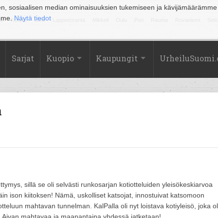
en, sosiaalisen median ominaisuuksien tukemiseen ja kävijämäärämme
amme.
Näytä tiedot
la
Kuopio
Lahti
Lappeenranta
Mikkeli
Oulu
Pori
Rauma
Rovaniemi
Sein
Sarjat
Kuopio
Kaupungit
UrheiluSuomi
a
ymys, sillä se oli selvästi runkosarjan kotiotteluiden yleisökeskiarvoa
n ison kiitoksen! Nämä, uskolliset katsojat, innostuivat katsomoon
eluun mahtavan tunnelman. KalPalla oli nyt loistava kotiyleisö, joka ol
sö! Aivan mahtavaa ja maanantaina yhdessä jatketaan!