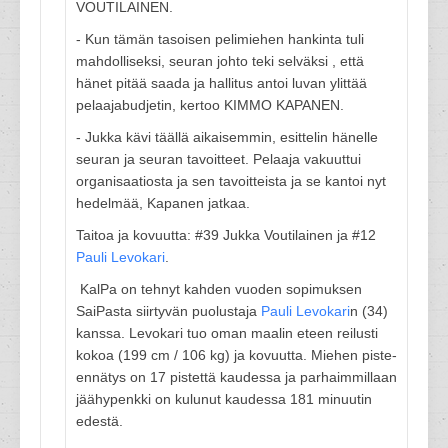
VOUTILAINEN.
- Kun tämän tasoisen pelimiehen hankinta tuli
mahdolliseksi, seuran johto teki selväksi , että
hänet pitää saada ja hallitus antoi luvan ylittää
pelaajabudjetin, kertoo KIMMO KAPANEN.
- Jukka kävi täällä aikaisemmin, esittelin hänelle
seuran ja seuran tavoitteet. Pelaaja vakuuttui
organisaatiosta ja sen tavoitteista ja se kantoi nyt
hedelmää, Kapanen jatkaa.
Taitoa ja kovuutta: #39 Jukka Voutilainen ja #12
Pauli Levokari
.
KalPa on tehnyt kahden vuoden sopimuksen
SaiPasta siirtyvän puolustaja
Pauli Levokari
n (34)
kanssa. Levokari tuo oman maalin eteen reilusti
kokoa (199 cm / 106 kg) ja kovuutta. Miehen piste-
ennätys on 17 pistettä kaudessa ja parhaimmillaan
jäähypenkki on kulunut kaudessa 181 minuutin
edestä.