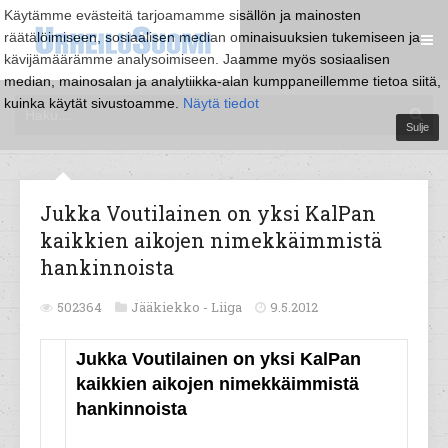
Käytämme evästeitä tarjoamamme sisällön ja mainosten
räätälöimiseen, sosiaalisen median ominaisuuksien tukemiseen ja
kävijämäärämme analysoimiseen. Jaamme myös sosiaalisen
median, mainosalan ja analytiikka-alan kumppaneillemme tietoa siitä,
kuinka käytät sivustoamme.
Näytä tiedot
Sulje
Jukka Voutilainen on yksi KalPan
kaikkien aikojen nimekkäimmistä
hankinnoista
502364
Jääkiekko -
Liiga
9.5.2012
Jukka Voutilainen on yksi KalPan
kaikkien aikojen nimekkäimmistä
hankinnoista