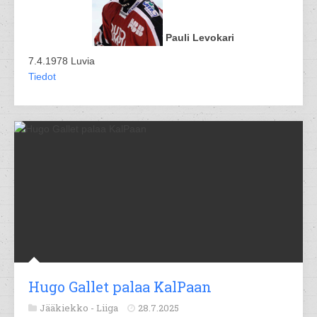
Pauli Levokari
7.4.1978 Luvia
Tiedot
Hugo Gallet palaa KalPaan
Jääkiekko -
Liiga
28.7.2025