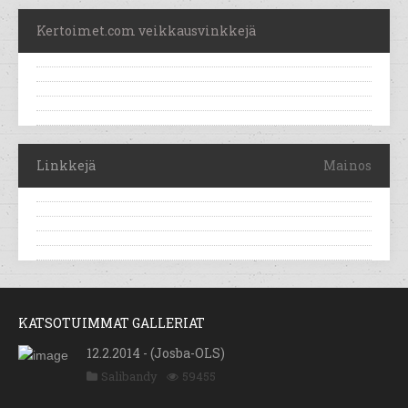
Kertoimet.com veikkausvinkkejä
Linkkejä
Mainos
KATSOTUIMMAT GALLERIAT
12.2.2014 - (Josba-OLS)
Salibandy
59455