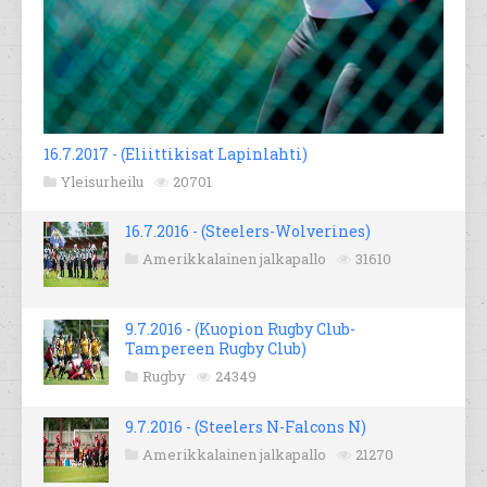
16.7.2017 - (Eliittikisat Lapinlahti)
Yleisurheilu
20701
16.7.2016 - (Steelers-Wolverines)
Amerikkalainen jalkapallo
31610
9.7.2016 - (Kuopion Rugby Club-
Tampereen Rugby Club)
Rugby
24349
9.7.2016 - (Steelers N-Falcons N)
Amerikkalainen jalkapallo
21270