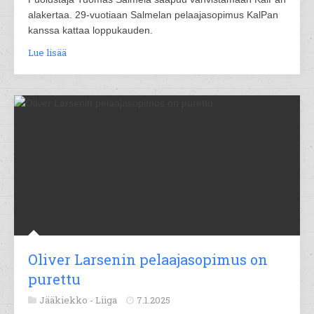
alakertaa. 29-vuotiaan Salmelan pelaajasopimus KalPan
kanssa kattaa loppukauden.
Lue lisää
Oliver Larsenin pelaajasopimus on
purettu
Jääkiekko -
Liiga
7.1.2025