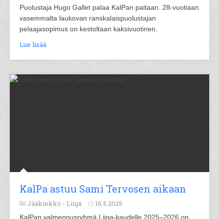
Puolustaja Hugo Gallet palaa KalPan paitaan. 28-vuotiaan
vasemmalta laukovan ranskalaispuolustajan
pelaajasopimus on kestoltaan kaksivuotinen.
Lue lisää
KalPa astuu Sami Tervosen aikaan
Jääkiekko -
Liiga
16.5.2025
KalPan valmennusryhmä Liiga-kaudelle 2025–2026 on