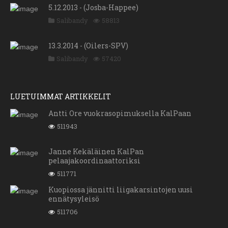
5.12.2013 - (Josba-Happee)
Salibandy
58813
13.3.2014 - (Oilers-SPV)
Salibandy
57420
LUETUIMMAT ARTIKKELIT
Antti Ore vuokrasopimuksella KalPaan
511943
Janne Kekäläinen KalPan
pelaajakoordinaattoriksi
511771
Kuopiossa jännitti liigakarsintojen uusi
ennätysyleisö
511706