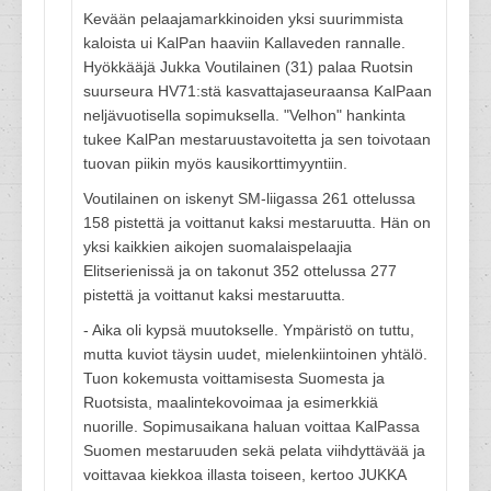
Kevään pelaajamarkkinoiden yksi suurimmista
kaloista ui KalPan haaviin Kallaveden rannalle.
Hyökkääjä Jukka Voutilainen (31) palaa Ruotsin
suurseura HV71:stä kasvattajaseuraansa KalPaan
neljävuotisella sopimuksella. "Velhon" hankinta
tukee KalPan mestaruustavoitetta ja sen toivotaan
tuovan piikin myös kausikorttimyyntiin.
Voutilainen on iskenyt SM-liigassa 261 ottelussa
158 pistettä ja voittanut kaksi mestaruutta. Hän on
yksi kaikkien aikojen suomalaispelaajia
Elitserienissä ja on takonut 352 ottelussa 277
pistettä ja voittanut kaksi mestaruutta.
- Aika oli kypsä muutokselle. Ympäristö on tuttu,
mutta kuviot täysin uudet, mielenkiintoinen yhtälö.
Tuon kokemusta voittamisesta Suomesta ja
Ruotsista, maalintekovoimaa ja esimerkkiä
nuorille. Sopimusaikana haluan voittaa KalPassa
Suomen mestaruuden sekä pelata viihdyttävää ja
voittavaa kiekkoa illasta toiseen, kertoo JUKKA