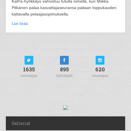
KalPa-hyökkäys vahvistuu tutulla nimellä, kun Miikka
Pitkänen palaa kasvattajaseuransa paitaan loppukauden
kattavalla pelaajasopimuksella.
Lue lisää
1635
895
620
seuraajaa
tykkääjää
seuraajaa
Galleriat