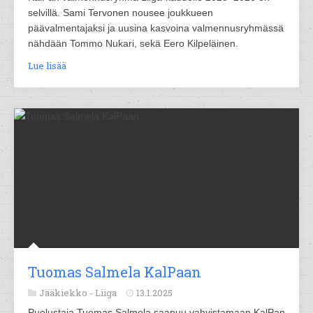
selvillä. Sami Tervonen nousee joukkueen
päävalmentajaksi ja uusina kasvoina valmennusryhmässä
nähdään Tommo Nukari, sekä Eero Kilpeläinen.
Lue lisää
Tuomas Salmela KalPaan
Jääkiekko -
Liiga
13.1.2025
Puolustaja Tuomas Salmela saapuu vahvistamaan KalPan