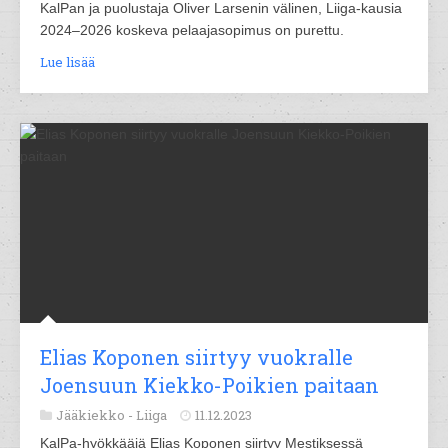
KalPan ja puolustaja Oliver Larsenin välinen, Liiga-kausia
2024–2026 koskeva pelaajasopimus on purettu.
Lue lisää
Elias Koponen siirtyy vuokralle
Joensuun Kiekko-Poikien paitaan
Jääkiekko -
Liiga
11.12.2023
KalPa-hyökkääjä Elias Koponen siirtyy Mestiksessä