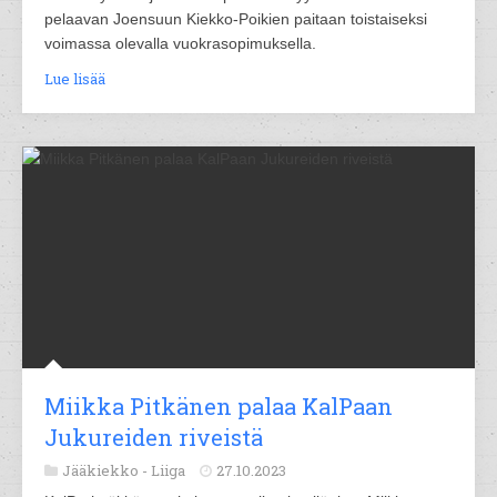
pelaavan Joensuun Kiekko-Poikien paitaan toistaiseksi
voimassa olevalla vuokrasopimuksella.
Lue lisää
Miikka Pitkänen palaa KalPaan
Jukureiden riveistä
Jääkiekko -
Liiga
27.10.2023