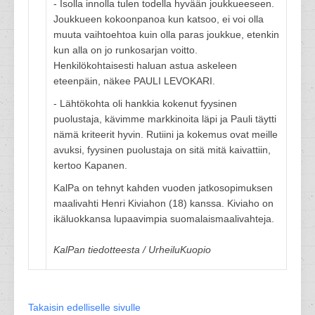
- Isolla innolla tulen todella hyvään joukkueeseen.
Joukkueen kokoonpanoa kun katsoo, ei voi olla
muuta vaihtoehtoa kuin olla paras joukkue, etenkin
kun alla on jo runkosarjan voitto.
Henkilökohtaisesti haluan astua askeleen
eteenpäin, näkee PAULI LEVOKARI.
- Lähtökohta oli hankkia kokenut fyysinen
puolustaja, kävimme markkinoita läpi ja Pauli täytti
nämä kriteerit hyvin. Rutiini ja kokemus ovat meille
avuksi, fyysinen puolustaja on sitä mitä kaivattiin,
kertoo Kapanen.
KalPa on tehnyt kahden vuoden jatkosopimuksen
maalivahti Henri Kiviahon (18) kanssa. Kiviaho on
ikäluokkansa lupaavimpia suomalaismaalivahteja.
KalPan tiedotteesta / UrheiluKuopio
Takaisin edelliselle sivulle