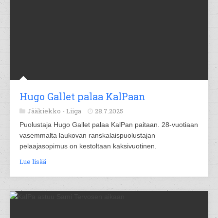
Hugo Gallet palaa KalPaan
Jääkiekko -
Liiga
28.7.2025
Puolustaja Hugo Gallet palaa KalPan paitaan. 28-vuotiaan
vasemmalta laukovan ranskalaispuolustajan
pelaajasopimus on kestoltaan kaksivuotinen.
Lue lisää