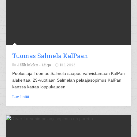
Tuomas Salmela KalPaan
Jääkiekko -
Liiga
13.1.2025
Puolustaja Tuomas Salmela saapuu vahvistamaan KalPan
alakertaa. 29-vuotiaan Salmelan pelaajasopimus KalPan
kanssa kattaa loppukauden.
Lue lisää