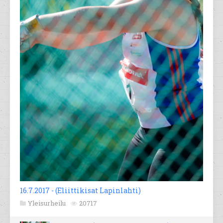
16.7.2017 - (Eliittikisat Lapinlahti)
Yleisurheilu
20717