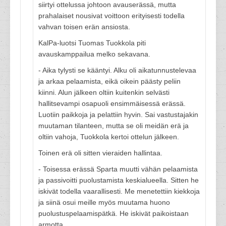
siirtyi ottelussa johtoon avauserässä, mutta
prahalaiset nousivat voittoon erityisesti todella
vahvan toisen erän ansiosta.
KalPa-luotsi Tuomas Tuokkola piti
avauskamppailua melko sekavana.
- Aika tylysti se kääntyi. Alku oli aikatunnustelevaa
ja arkaa pelaamista, eikä oikein päästy peliin
kiinni. Alun jälkeen oltiin kuitenkin selvästi
hallitsevampi osapuoli ensimmäisessä erässä.
Luotiin paikkoja ja pelattiin hyvin. Sai vastustajakin
muutaman tilanteen, mutta se oli meidän erä ja
oltiin vahoja, Tuokkola kertoi ottelun jälkeen.
Toinen erä oli sitten vieraiden hallintaa.
- Toisessa erässä Sparta muutti vähän pelaamista
ja passivoitti puolustamista keskialueella. Sitten he
iskivät todella vaarallisesti. Me menetettiin kiekkoja
ja siinä osui meille myös muutama huono
puolustuspelaamispätkä. He iskivät paikoistaan
armotta.