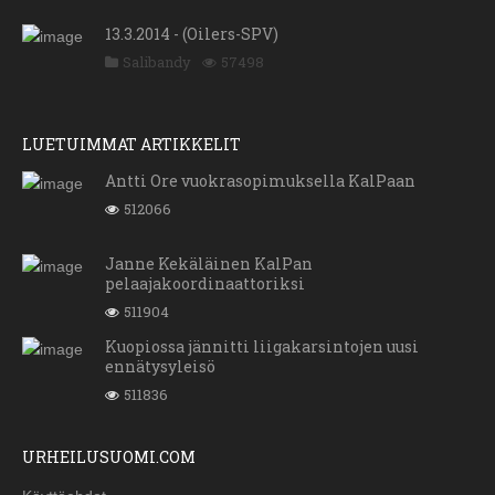
13.3.2014 - (Oilers-SPV)
Salibandy
57498
LUETUIMMAT ARTIKKELIT
Antti Ore vuokrasopimuksella KalPaan
512066
Janne Kekäläinen KalPan
pelaajakoordinaattoriksi
511904
Kuopiossa jännitti liigakarsintojen uusi
ennätysyleisö
511836
URHEILUSUOMI.COM