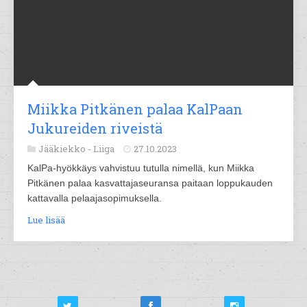
Miikka Pitkänen palaa KalPaan
Jukureiden riveistä
Jääkiekko -
Liiga
27.10.2023
KalPa-hyökkäys vahvistuu tutulla nimellä, kun Miikka
Pitkänen palaa kasvattajaseuransa paitaan loppukauden
kattavalla pelaajasopimuksella.
Lue lisää