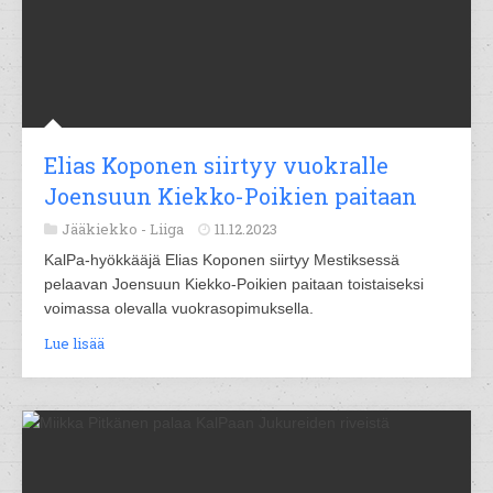
Elias Koponen siirtyy vuokralle
Joensuun Kiekko-Poikien paitaan
Jääkiekko -
Liiga
11.12.2023
KalPa-hyökkääjä Elias Koponen siirtyy Mestiksessä
pelaavan Joensuun Kiekko-Poikien paitaan toistaiseksi
voimassa olevalla vuokrasopimuksella.
Lue lisää