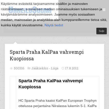
Käytämme evästeitä tarjoamamme sisällön ja mainosten
räätälöimiseen, sosiaalisen median ominaisuuksien tukemiseen ja
kävijämäärämme analysoimiseen. Jaamme myös sosiaalisen
median, mainosalan ja analytiikka-alan kumppaneillemme tietoa siitä,
kuinka käytät sivustoamme.
Näytä tiedot
Sulje
Sparta Praha KalPaa vahvempi
Kuopiossa
500316
Jääkiekko -
Liiga
17.8.2012
Sparta Praha KalPaa vahvempi
Kuopiossa
HC Sparta Praha kaatoi KalPan European Trophyn
ottelussa perjantaina Niiralassa lukemin 5-1. KalPa