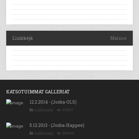
Linkkejä
Mainos
KATSOTUIMMAT GALLERIAT
12.2.2014 - (Josba-OLS)
Salibandy
59507
5.12.2013 - (Josba-Happee)
Salibandy
58894