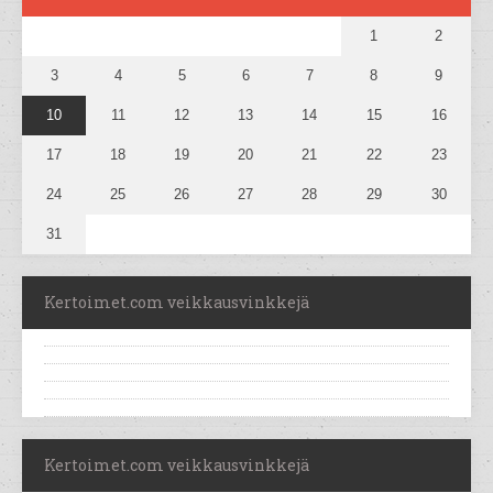
1
2
3
4
5
6
7
8
9
10
11
12
13
14
15
16
17
18
19
20
21
22
23
24
25
26
27
28
29
30
31
Kertoimet.com veikkausvinkkejä
Kertoimet.com veikkausvinkkejä