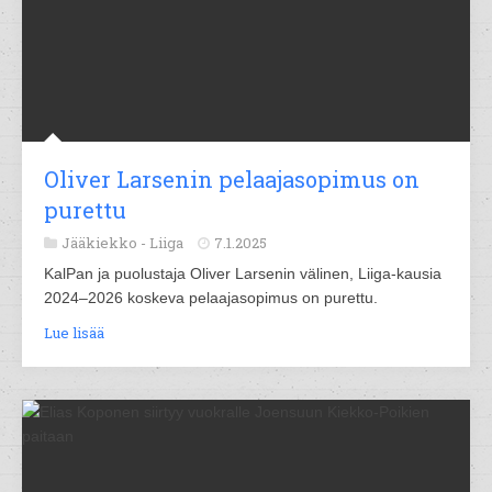
Oliver Larsenin pelaajasopimus on
purettu
Jääkiekko -
Liiga
7.1.2025
KalPan ja puolustaja Oliver Larsenin välinen, Liiga-kausia
2024–2026 koskeva pelaajasopimus on purettu.
Lue lisää