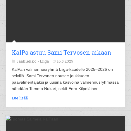
KalPa astuu Sami Tervosen aikaan
Jääkiekko -
Liiga
16.5.2025
KalPan valmennusryhmä Liiga-kaudelle 2025–2026 on
selvillä. Sami Tervonen nousee joukkueen
päävalmentajaksi ja uusina kasvoina valmennusryhmässä
nähdään Tommo Nukari, sekä Eero Kilpeläinen.
Lue lisää