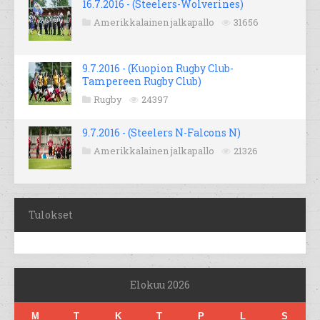
16.7.2016 - (Steelers-Wolverines)
Amerikkalainen jalkapallo
31656
9.7.2016 - (Kuopion Rugby Club-
Tampereen Rugby Club)
Rugby
24397
9.7.2016 - (Steelers N-Falcons N)
Amerikkalainen jalkapallo
21326
Tulokset
Elokuu 2026
M
T
K
T
P
L
S