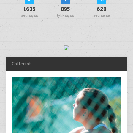
1635
895
620
seuraajaa
tykkääjää
seuraajaa
Galleriat