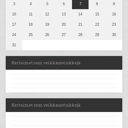
3
4
5
6
7
8
9
10
11
12
13
14
15
16
17
18
19
20
21
22
23
24
25
26
27
28
29
30
31
Kertoimet.com veikkausvinkkejä
Kertoimet.com veikkausvinkkejä