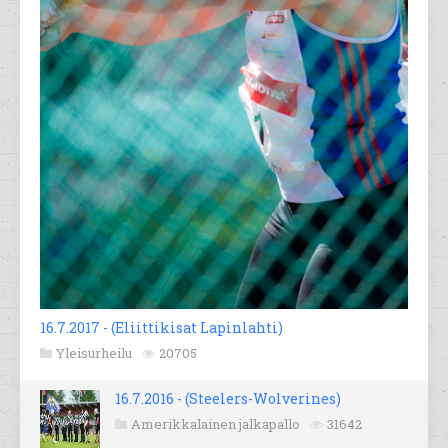
16.7.2017 - (Eliittikisat Lapinlahti)
Yleisurheilu
20705
16.7.2016 - (Steelers-Wolverines)
Amerikkalainen jalkapallo
31642