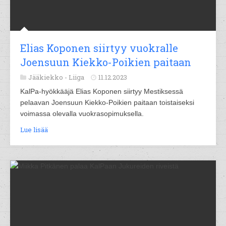
Elias Koponen siirtyy vuokralle
Joensuun Kiekko-Poikien paitaan
Jääkiekko -
Liiga
11.12.2023
KalPa-hyökkääjä Elias Koponen siirtyy Mestiksessä
pelaavan Joensuun Kiekko-Poikien paitaan toistaiseksi
voimassa olevalla vuokrasopimuksella.
Lue lisää