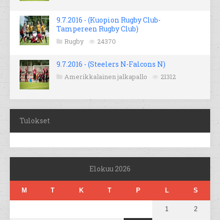
9.7.2016 - (Kuopion Rugby Club-
Tampereen Rugby Club)
Rugby
24370
9.7.2016 - (Steelers N-Falcons N)
Amerikkalainen jalkapallo
21312
Tulokset
Elokuu 2026
M
T
K
T
P
L
S
1
2