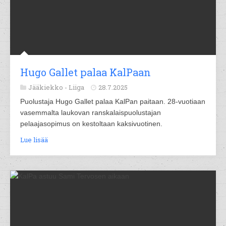
Hugo Gallet palaa KalPaan
Jääkiekko -
Liiga
28.7.2025
Puolustaja Hugo Gallet palaa KalPan paitaan. 28-vuotiaan
vasemmalta laukovan ranskalaispuolustajan
pelaajasopimus on kestoltaan kaksivuotinen.
Lue lisää