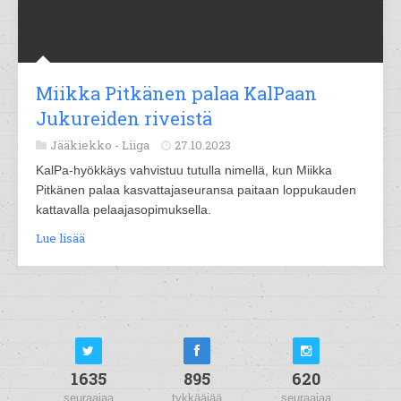
Miikka Pitkänen palaa KalPaan
Jukureiden riveistä
Jääkiekko -
Liiga
27.10.2023
KalPa-hyökkäys vahvistuu tutulla nimellä, kun Miikka
Pitkänen palaa kasvattajaseuransa paitaan loppukauden
kattavalla pelaajasopimuksella.
Lue lisää
1635
895
620
seuraajaa
tykkääjää
seuraajaa