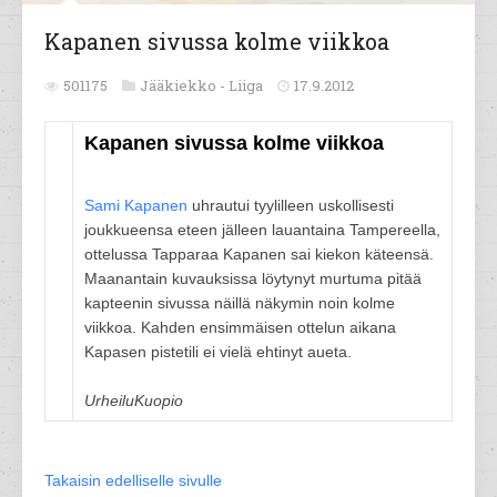
Kapanen sivussa kolme viikkoa
501175
Jääkiekko -
Liiga
17.9.2012
Kapanen sivussa kolme viikkoa
Sami Kapanen
uhrautui tyylilleen uskollisesti
joukkueensa eteen jälleen lauantaina Tampereella,
ottelussa Tapparaa Kapanen sai kiekon käteensä.
Maanantain kuvauksissa löytynyt murtuma pitää
kapteenin sivussa näillä näkymin noin kolme
viikkoa. Kahden ensimmäisen ottelun aikana
Kapasen pistetili ei vielä ehtinyt aueta.
UrheiluKuopio
Takaisin edelliselle sivulle