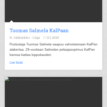
Tuomas Salmela KalPaan
Jääkiekko -
Liiga
13.1.2025
Puolustaja Tuomas Salmela saapuu vahvistamaan KalPan
alakertaa. 29-vuotiaan Salmelan pelaajasopimus KalPan
kanssa kattaa loppukauden.
Lue lisää