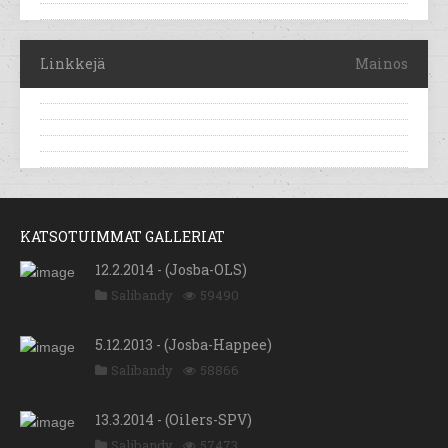
Linkkejä
Mainos
KATSOTUIMMAT GALLERIAT
12.2.2014 - (Josba-OLS)
Salibandy
59490
5.12.2013 - (Josba-Happee)
Salibandy
58866
13.3.2014 - (Oilers-SPV)
Salibandy
57473