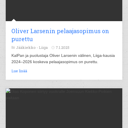
Oliver Larsenin pelaajasopimus on
purettu
Jääkiekko -
Liiga
7.1.2025
KalPan ja puolustaja Oliver Larsenin välinen, Liiga-kausia
2024–2026 koskeva pelaajasopimus on purettu.
Lue lisää