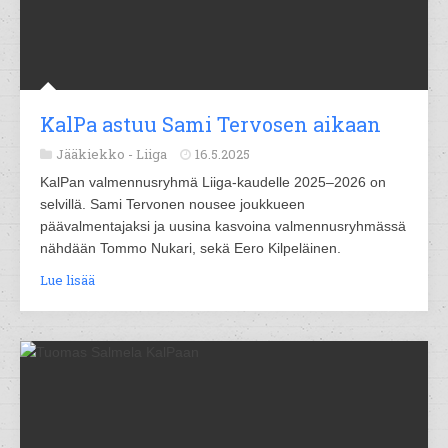
KalPa astuu Sami Tervosen aikaan
Jääkiekko -
Liiga
16.5.2025
KalPan valmennusryhmä Liiga-kaudelle 2025–2026 on
selvillä. Sami Tervonen nousee joukkueen
päävalmentajaksi ja uusina kasvoina valmennusryhmässä
nähdään Tommo Nukari, sekä Eero Kilpeläinen.
Lue lisää