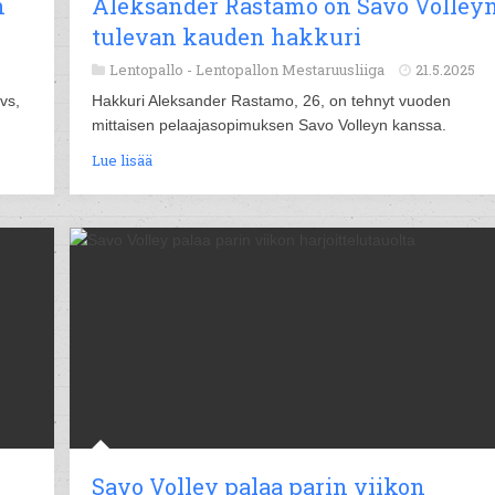
n
Aleksander Rastamo on Savo Volley
tulevan kauden hakkuri
Lentopallo -
Lentopallon Mestaruusliiga
21.5.2025
vs,
Hakkuri Aleksander Rastamo, 26, on tehnyt vuoden
mittaisen pelaajasopimuksen Savo Volleyn kanssa.
Lue lisää
Savo Volley palaa parin viikon