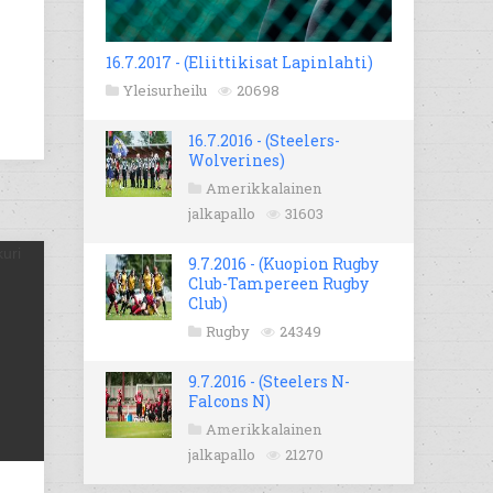
16.7.2017 - (Eliittikisat Lapinlahti)
Yleisurheilu
20698
16.7.2016 - (Steelers-
Wolverines)
Amerikkalainen
jalkapallo
31603
9.7.2016 - (Kuopion Rugby
Club-Tampereen Rugby
Club)
Rugby
24349
9.7.2016 - (Steelers N-
Falcons N)
Amerikkalainen
jalkapallo
21270