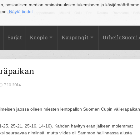
en, sosiaalisen median ominaisuuksien tukemiseen ja kävijämäärämme
amme.
Näytä tiedot
la
Kuopio
Lahti
Lappeenranta
Mikkeli
Oulu
Pori
Rauma
Rovaniemi
Sein
Sarjat
Kuopio
Kaupungit
UrheiluSuomi
eräpaikan
7.10.2014
imeisen jaossa olleen miesten lentopallon Suomen Cupin välieräpaikan
21-25, 25-21, 25-16, 14-16). Kahden hävityn erän jälkeen molemmat
kaksi seuraavaa nimiinsä, mutta viides oli Sammon hallinnassa alusta