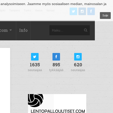
 analysoimiseen. Jaamme myös sosiaalisen median, mainosalan ja
äjoki
Tampere
Turku
Vaasa
Vantaa
Sulje
.com
Info
1635
895
620
seuraajaa
tykkääjää
seuraajaa