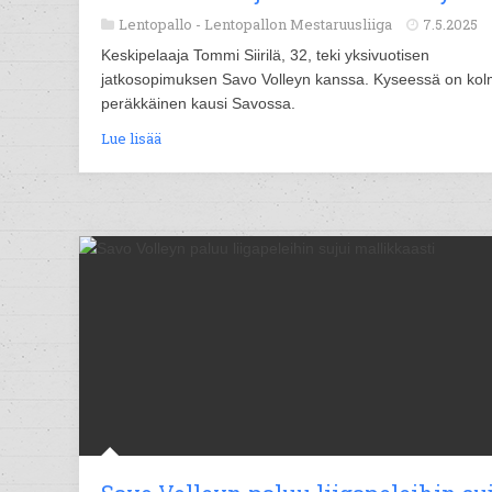
Lentopallo -
Lentopallon Mestaruusliiga
7.5.2025
Keskipelaaja Tommi Siirilä, 32, teki yksivuotisen
jatkosopimuksen Savo Volleyn kanssa. Kyseessä on ko
peräkkäinen kausi Savossa.
Lue lisää