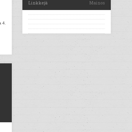
Linkkejä
Mainos
 4.