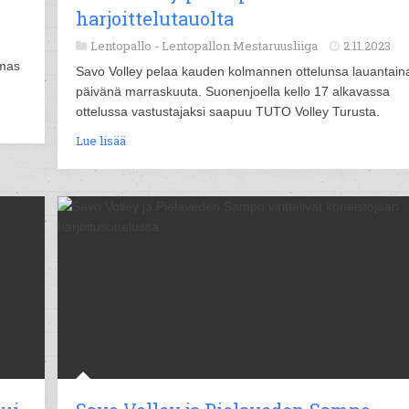
harjoittelutauolta
Lentopallo -
Lentopallon Mestaruusliiga
2.11.2023
lmas
Savo Volley pelaa kauden kolmannen ottelunsa lauantaina
päivänä marraskuuta. Suonenjoella kello 17 alkavassa
ottelussa vastustajaksi saapuu TUTO Volley Turusta.
Lue lisää