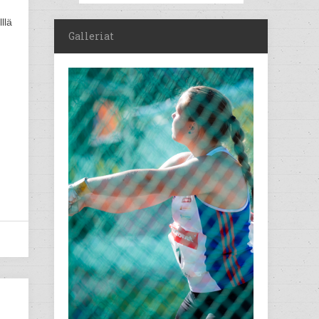
llä
Galleriat