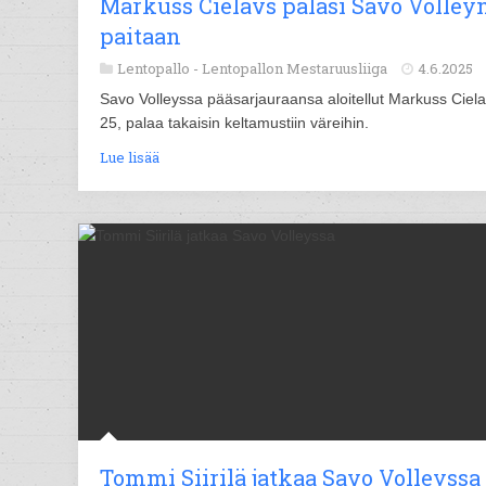
Markuss Cielavs palasi Savo Volley
paitaan
Lentopallo -
Lentopallon Mestaruusliiga
4.6.2025
Savo Volleyssa pääsarjauraansa aloitellut Markuss Ciela
25, palaa takaisin keltamustiin väreihin.
Lue lisää
Tommi Siirilä jatkaa Savo Volleyssa