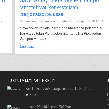
jui
Savo Volley ja Pielaveden Sampo
virittelivät koneistojaan
harjoitusottelussa
Lentopallo -
Lentopallon Mestaruusliiga
20.1.2021
avo
Savo Volley katkaisi pitkän ottelutaukonsa pelaamalla
n
harjoitusottelun Pielaveden liikuntahallilla Pielaveden
Sampoa vastaan.
Lue lisää
LUETUIMMAT ARTIKKELIT
U
Antti Ore vuokrasopimuksella KalPaan
K
511929
T
M
R
Janne Kekäläinen KalPan