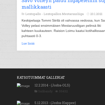
Savo Volleyn paluu liigapeleihin su
mallikkaasti
Lentopallo -
Lentopallon Mestaruusliiga
23.1.2021
Keskipelaaja Tommi Siirilä oli vahvassa vedossa, kun S
Volley pelasi ensimmäisen Mestaruusliigan pelinsä liki
kahteen kuukauteen. Raision Loimu kaatui kotihallissaa
puhtaasti 0-3.
Lue lisää
KATSOTUIMMAT GALLERIAT
12.2.2014 - (Josba-OLS)
Salibandy
59432
5.12.2013 - (Josba-Happee)