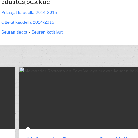
edustusjoukkue
Pelaajat kaudella 2014-2015
Ottelut kaudella 2014-2015
Seuran tiedot
-
Seuran kotisivut