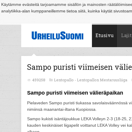
Käytämme evästeitä tarjoamamme sisällön ja mainosten räätälöimise
analytiikka-alan kumppaneillemme tietoa siitä, kuinka käytät sivusto
Suomi
Espoo
Helsinki
Hämeenlinna
Joensuu
Jyväskylä
Kouvo
Etusivu
Lajit
Sampo puristi viimeisen väli
459258
Lentopallo -
Lentopallon Mestaruusliiga
Sampo puristi viimeisen välieräpaikan
Pielaveden Sampo puristi tiukassa savolaisväännössä vi
nimiinsä maanantai-iltana Kuopiossa.
Sampo kukisti isäntäjoukkue LEKA Volleyn 2-3 (18-25, 
kauden keskinäiset liigapelit voittanut LEKA Volley vei 
alkaen.