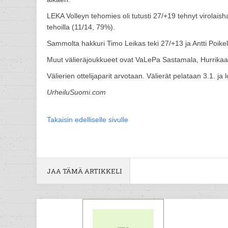
LEKA Volleyn tehomies oli tutusti 27/+19 tehnyt virolaish
tehoilla (11/14, 79%).
Sammolta hakkuri Timo Leikas teki 27/+13 ja Antti Poike
Muut välieräjoukkueet ovat VaLePa Sastamala, Hurrikaan
Välierien ottelijaparit arvotaan. Välierät pelataan 3.1. j
UrheiluSuomi.com
Takaisin edelliselle sivulle
JAA TÄMÄ ARTIKKELI