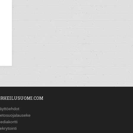
RHEILUSUOMI.COM
äyttöehdot
ietosuojalauseke
ediakortti
ekrytointi